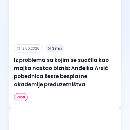
12.06.2026.
3 min
Iz problema sa kojim se suočila kao
majka nastao biznis: Anđelka Arsić
pobednica šeste besplatne
akademije preduzetništva
Vesti