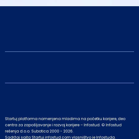
Startuj platforma namenjena mladima na početku karijere, deo
centra za zapošljavanje i razvoj karijere – Infostud. © Infostud
rešenja d.o.o. Subotica 2000 -
2026
.
Sadržaj sajta Startuj.infostud.com vlasništvo je Infostuda.