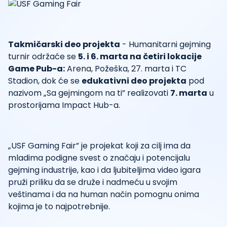
Takmičarski deo projekta
- Humanitarni gejming
turnir održaće se
5. i 6. marta na četiri lokacije
Game Pub-a:
Arena, Požeška, 27. marta i TC
Stadion, dok će se
edukativni deo projekta
pod
nazivom „Sa gejmingom na ti” realizovati
7. marta
u
prostorijama Impact Hub-a.
„USF Gaming Fair” je projekat koji za cilj ima da
mladima podigne svest o značaju i potencijalu
gejming industrije, kao i da ljubiteljima video igara
pruži priliku da se druže i nadmeću u svojim
veštinama i da na human način pomognu onima
kojima je to najpotrebnije.