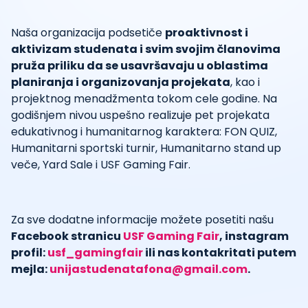
Naša organizacija podsetiče
proaktivnost i
aktivizam studenata i svim svojim članovima
pruža priliku da se usavršavaju u oblastima
planiranja i organizovanja projekata
, kao i
projektnog menadžmenta tokom cele godine. Na
godišnjem nivou uspešno realizuje pet projekata
edukativnog i humanitarnog karaktera: FON QUIZ,
Humanitarni sportski turnir, Humanitarno stand up
veče, Yard Sale i USF Gaming Fair.
Za sve dodatne informacije možete posetiti našu
Facebook stranicu
USF Gaming Fair
, instagram
profil:
usf_gamingfair
ili nas kontakritati putem
mejla:
unijastudenatafona@gmail.com
.