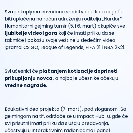
Sva prikupljena novačana sredstva od kotizacija će
biti uplaćena na račun udruženja roditelja „Nurdor”.
Humanitarni gejming turnir (5. i 6. mart) okupiće sve
ljubitelje video igara
koji će imati priliku da se
takmiče i pokažu svoje veštine u sledećim video
igrama: CS:GO, League of Legends, FIFA 21 i NBA 2K21.
Svi učesnici će
plaćanjem kotizacije doprineti
prikupljanju novca,
a najbolje učesnike očekuju
vredne nagrade
.
Edukativni deo projekta (7. mart), pod sloganom „Sa
gejmingom na ti”, održaće se u Impact Hub-u, gde će
svi prisutni imati priliku da slušaju predavanja,
učestvuju u interaktivnim radionicama i panel