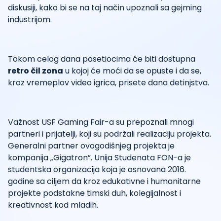
diskusiji, kako bi se na taj način upoznali sa gejming
industrijom.
Tokom celog dana posetiocima će biti dostupna
retro čil zona
u kojoj će moći da se opuste i da se,
kroz vremeplov video igrica, prisete dana detinjstva.
Važnost USF Gaming Fair-a su prepoznali mnogi
partneri i prijatelji, koji su podržali realizaciju projekta.
Generalni partner ovogodišnjeg projekta je
kompanija „Gigatron”. Unija Studenata FON-a je
studentska organizacija koja je osnovana 2016.
godine sa ciljem da kroz edukativne i humanitarne
projekte podstakne timski duh, kolegijalnost i
kreativnost kod mladih.