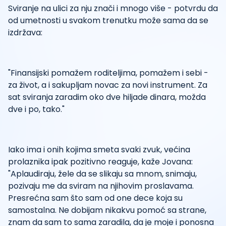
Sviranje na ulici za nju znači i mnogo više - potvrdu da
od umetnosti u svakom trenutku može sama da se
izdržava:
"Finansijski pomažem roditeljima, pomažem i sebi -
za život, a i sakupljam novac za novi instrument. Za
sat sviranja zaradim oko dve hiljade dinara, možda
dve i po, tako."
Iako ima i onih kojima smeta svaki zvuk, većina
prolaznika ipak pozitivno reaguje, kaže Jovana:
"Aplaudiraju, žele da se slikaju sa mnom, snimaju,
pozivaju me da sviram na njihovim proslavama.
Presrećna sam što sam od one dece koja su
samostalna. Ne dobijam nikakvu pomoć sa strane,
znam da sam to sama zaradila, da je moje i ponosna