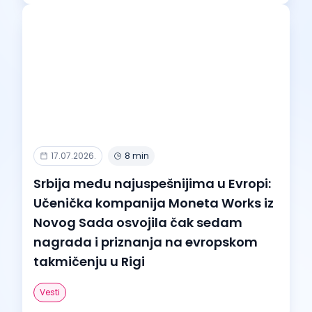
17.07.2026.
8 min
Srbija među najuspešnijima u Evropi:
Učenička kompanija Moneta Works iz
Novog Sada osvojila čak sedam
nagrada i priznanja na evropskom
takmičenju u Rigi
Vesti