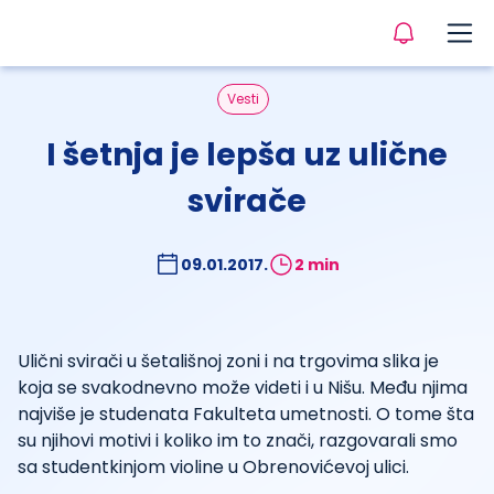
Vesti
I šetnja je lepša uz ulične
svirače
09.01.2017.
2 min
Ulični svirači u šetališnoj zoni i na trgovima slika je
koja se svakodnevno može videti i u Nišu. Među njima
najviše je studenata Fakulteta umetnosti. O tome šta
su njihovi motivi i koliko im to znači, razgovarali smo
sa studentkinjom violine u Obrenovićevoj ulici.