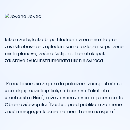
Iako u žurbi, kako bi po hladnom vremenu što pre
završili obaveze, zagledani samo u izloge i sopstvene
misli i planove, većinu Nišlija na trenutak ipak
zaustave zvuci instrumenata uličnih svirača.
"Krenula sam sa željom da pokažem znanje stečeno
u srednjoj muzičkoj školi, sad sam na Fakultetu
umetnosti u Nišu", kaže Jovana Jevtić koju smo sreli u
Obrenovićevoj ulci. "Nastup pred publikom za mene
znači mnogo, jer kasnije nemem tremu na ispitu."