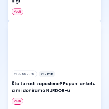
Rigi
Vesti
02.06.2026.
2 min
Šta to radi zaposlene? Popuni anketu
a mi doniramo NURDOR-u
Vesti