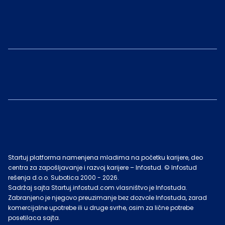
Startuj platforma namenjena mladima na početku karijere, deo
centra za zapošljavanje i razvoj karijere – Infostud. © Infostud
rešenja d.o.o. Subotica 2000 -
2026
.
Sadržaj sajta Startuj.infostud.com vlasništvo je Infostuda.
Zabranjeno je njegovo preuzimanje bez dozvole Infostuda, zarad
komercijalne upotrebe ili u druge svrhe, osim za lične potrebe
posetilaca sajta.