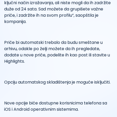
ključni način izražavanja, ali niste mogli da ih zadržite
duže od 24 sata. Sad možete da grupišete važne
priče, i zadržite ih na svom profilu“, saopštila je
kompanija.
Priče bi automatski trebalo da budu smeštane u
arhivu, odakle po želji možete da ih pregledate,
dodate u nove priče, podelite ih kao post ili stavite u
Highlights.
Opciju automatskog skladištenja je moguće isključiti.
Nove opcije biće dostupne korisnicima telefona sa
iOS i Android operativnim sistemima.