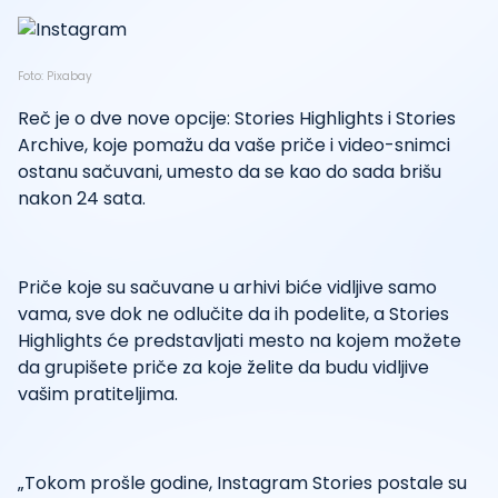
Foto: Pixabay
Reč je o dve nove opcije: Stories Highlights i Stories
Archive, koje pomažu da vaše priče i video-snimci
ostanu sačuvani, umesto da se kao do sada brišu
nakon 24 sata.
Priče koje su sačuvane u arhivi biće vidljive samo
vama, sve dok ne odlučite da ih podelite, a Stories
Highlights će predstavljati mesto na kojem možete
da grupišete priče za koje želite da budu vidljive
vašim pratiteljima.
„Tokom prošle godine, Instagram Stories postale su