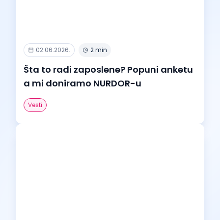
02.06.2026.
2 min
Šta to radi zaposlene? Popuni anketu
a mi doniramo NURDOR-u
Vesti