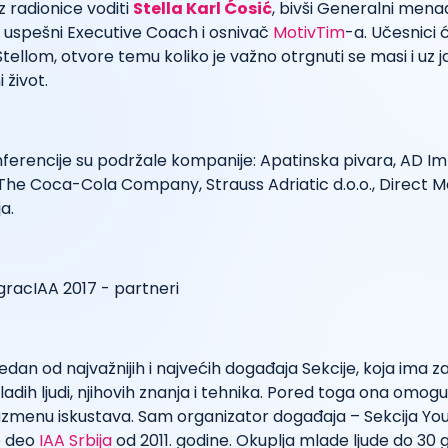
z radionice voditi
Stella Karl Ćosić
, bivši Generalni men
a uspešni Executive Coach i osnivač
MotivTim
-a. Učesnici ć
tellom, otvore temu koliko je važno otrgnuti se masi i uz ja
i život.
ferencije su podržale kompanije: Apatinska pivara, AD Im
e Coca-Cola Company, Strauss Adriatic d.o.o., Direct Med
a.
edan od najvažnijih i najvećih događaja Sekcije, koja ima za 
dih ljudi, njihovih znanja i tehnika. Pored toga ona omo
azmenu iskustava. Sam organizator događaja – Sekcija Yo
e deo
IAA Srbija
od 2011. godine. Okuplja mlade ljude do 30 g