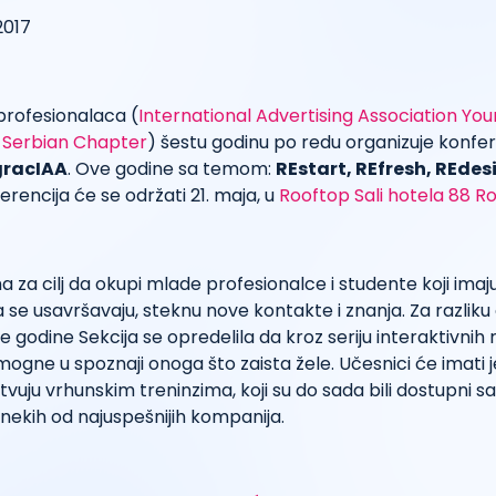
profesionalaca (
International Advertising Association Yo
– Serbian Chapter
) šestu godinu po redu organizuje konfe
gracIAA
. Ove godine sa temom:
REstart, REfresh, REdes
ferencija će se održati 21. maja, u
Rooftop Sali hotela 88 
a za cilj da okupi mlade profesionalce i studente koji imaj
a se usavršavaju, steknu nove kontakte i znanja. Za razlik
e godine Sekcija se opredelila da kroz seriju interaktivnih 
gne u spoznaji onoga što zaista žele. Učesnici će imati 
ustvuju vrhunskim treninzima, koji su do sada bili dostupni 
kih od najuspešnijih kompanija.