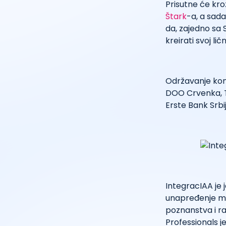
Prisutne će kro
Štark
-a, a sad
da, zajedno sa S
kreirati svoj ličn
Održavanje kon
DOO Crvenka, Th
Erste Bank Srbij
IntegracIAA je j
unapređenje mla
poznanstva i r
Professionals j