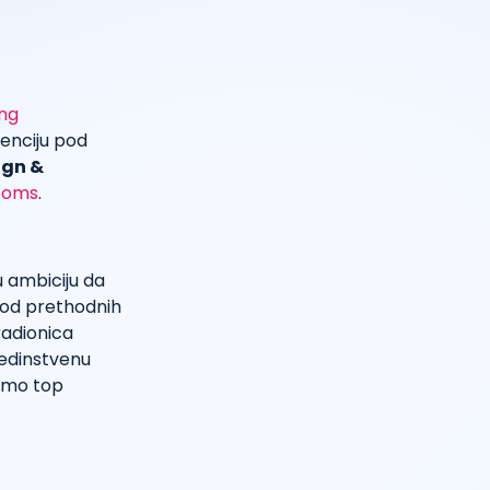
ung
renciju pod
ign &
Rooms
.
u ambiciju da
u od prethodnih
radionica
jedinstvenu
samo top