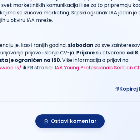
u svet marketinških komunikacija ili se za to pripremaju ka
kojima se izučava marketing. Srpski ogranak IAA jedan je od
jih u okviru IAA mreže.
ciju je, kao i ranijih godina,
slobodan
za sve zaintereso
javanje prijave i slanje CV-ja.
Prijave
su otvorene
od 8.
sta je ograničen na 150
. Više informacija o prijavi na
w.iaa.rs/
ili FB stranici:
IAA Young Professionals Serbian C
Kopiraj 
Ostavi komentar