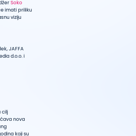
adžer
Soko
e imati priliku
snu viziju
lek, JAFFA
ia d.o.o. i
cilj
gućava nova
ung
odina koji su