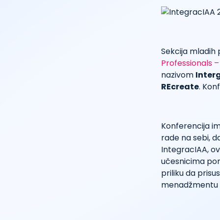
Sekcija mladih 
Professionals 
nazivom
Inter
REcreate
. Kon
Konferencija im
rade na sebi, d
IntegracIAA, ov
učesnicima pomo
priliku da pris
menadžmentu ne