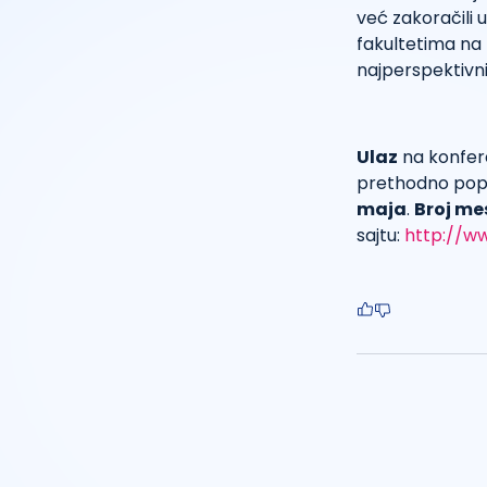
već zakoračili 
fakultetima na 
najperspektivni
Ulaz
na konferen
prethodno popun
maja
.
Broj me
sajtu:
http://ww