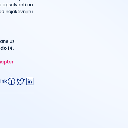
o apsolventi na
 najaktivnijih i
vane uz
 do 14.
hapter
.
link