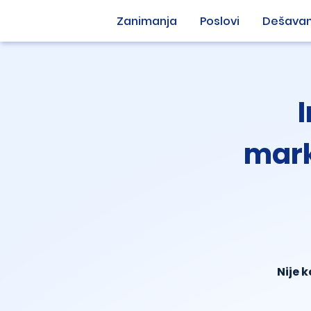
Zanimanja
Poslovi
Dešavan
I
mark
Nije 