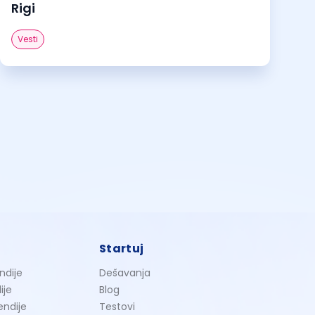
Rigi
Vesti
Startuj
ndije
Dešavanja
ije
Blog
endije
Testovi