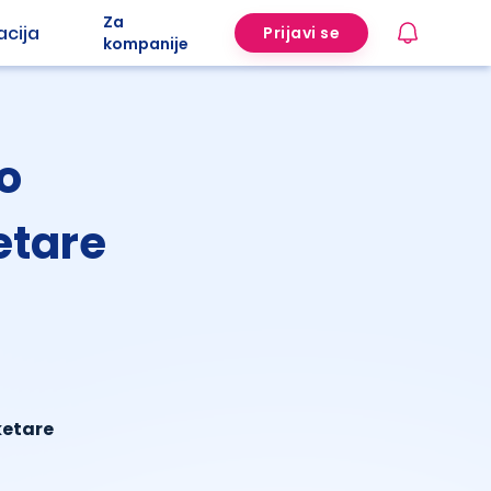
Za
acija
Prijavi se
kompanije
 o
etare
ketare