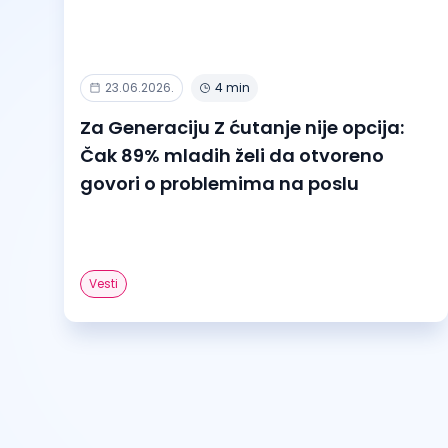
23.06.2026.
4 min
Za Generaciju Z ćutanje nije opcija:
Čak 89% mladih želi da otvoreno
govori o problemima na poslu
Vesti