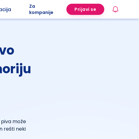
Za
acija
Prijavi se
kompanije
ivo
oriju
a piva može
 rešti neki