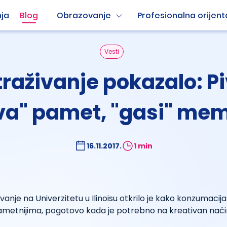
ja
Blog
Obrazovanje
Profesionalna orijent
Vesti
traživanje pokazalo: P
iva" pamet, "gasi" mem
16.11.2017.
1 min
vanje na Univerzitetu u Ilinoisu otkrilo je kako konzumacij
pametnijima, pogotovo kada je potrebno na kreativan način