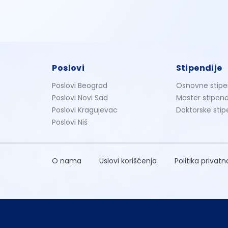
Poslovi
Stipendije
Poslovi Beograd
Osnovne stipe
Poslovi Novi Sad
Master stipend
Poslovi Kragujevac
Doktorske stip
Poslovi Niš
O nama
Uslovi korišćenja
Politika privatn