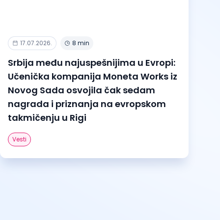
17.07.2026.
8 min
Srbija među najuspešnijima u Evropi:
Učenička kompanija Moneta Works iz
Novog Sada osvojila čak sedam
nagrada i priznanja na evropskom
takmičenju u Rigi
Vesti