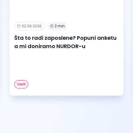
02.06.2026.
2 min
Šta to radi zaposlene? Popuni anketu
a mi doniramo NURDOR-u
Vesti