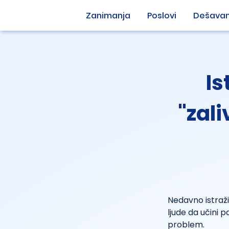
Zanimanja
Poslovi
Dešavan
Is
"zal
Nedavno istraži
ljude da učini 
problem.