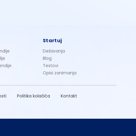
Startuj
ndije
Dešavanja
ije
Blog
endije
Testovi
Opisi zanimanja
osti
Politika kolačića
Kontakt