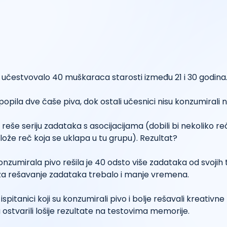
je učestvovalo 40 muškaraca starosti između 21 i 30 godina
 popila dve čaše piva, dok ostali učesnici nisu konzumirali 
 reše seriju zadataka s asocijacijama (dobili bi nekoliko reč
ože reč koja se uklapa u tu grupu). Rezultat?
onzumirala pivo rešila je 40 odsto više zadataka od svojih 
 za rešavanje zadataka trebalo i manje vremena.
ispitanici koji su konzumirali pivo i bolje rešavali kreativn
ostvarili lošije rezultate na testovima memorije.