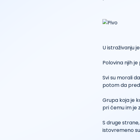
U istraživanju 
Polovina njih je
Svi su morali da
potom da predl
Grupa koja je k
pri čemu im je
S druge strane, 
istovremeno su 