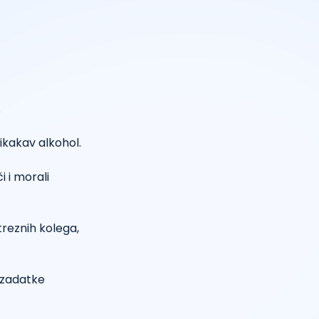
.
nikakav alkohol.
i i morali
treznih kolega,
e zadatke