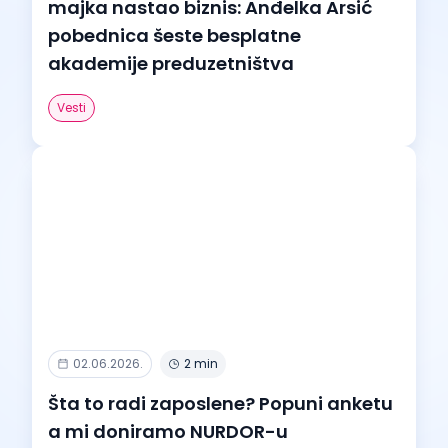
majka nastao biznis: Anđelka Arsić
pobednica šeste besplatne
akademije preduzetništva
Vesti
02.06.2026.
2 min
Šta to radi zaposlene? Popuni anketu
a mi doniramo NURDOR-u