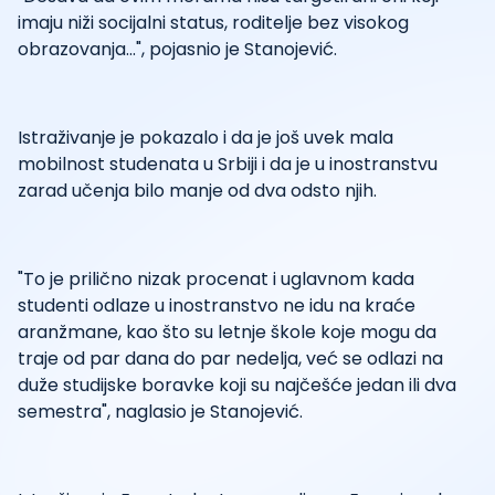
imaju niži socijalni status, roditelje bez visokog
obrazovanja...", pojasnio je Stanojević.
Istraživanje je pokazalo i da je još uvek mala
mobilnost studenata u Srbiji i da je u inostranstvu
zarad učenja bilo manje od dva odsto njih.
"To je prilično nizak procenat i uglavnom kada
studenti odlaze u inostranstvo ne idu na kraće
aranžmane, kao što su letnje škole koje mogu da
traje od par dana do par nedelja, već se odlazi na
duže studijske boravke koji su najčešće jedan ili dva
semestra", naglasio je Stanojević.