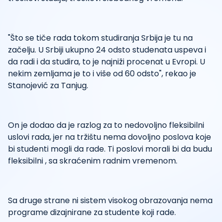
"Što se tiče rada tokom studiranja Srbija je tu na
začelju. U Srbiji ukupno 24 odsto studenata uspeva i
da radi i da studira, to je najniži procenat u Evropi. U
nekim zemljama je to i više od 60 odsto", rekao je
Stanojević za Tanjug.
On je dodao da je razlog za to nedovoljno fleksibilni
uslovi rada, jer na tržištu nema dovoljno poslova koje
bi studenti mogli da rade. Ti poslovi morali bi da budu
fleksibilni , sa skraćenim radnim vremenom.
Sa druge strane ni sistem visokog obrazovanja nema
programe dizajnirane za studente koji rade.