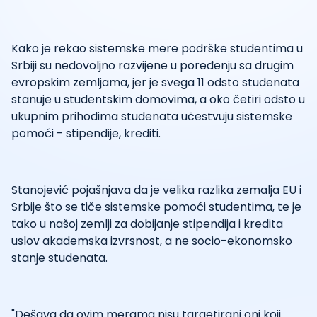
Kako je rekao sistemske mere podrške studentima u
Srbiji su nedovoljno razvijene u poređenju sa drugim
evropskim zemljama, jer je svega 11 odsto studenata
stanuje u studentskim domovima, a oko četiri odsto u
ukupnim prihodima studenata učestvuju sistemske
pomoći - stipendije, krediti.
Stanojević pojašnjava da je velika razlika zemalja EU i
Srbije što se tiče sistemske pomoći studentima, te je
tako u našoj zemlji za dobijanje stipendija i kredita
uslov akademska izvrsnost, a ne socio-ekonomsko
stanje studenata.
"Dešava da ovim merama nisu targetirani oni koji