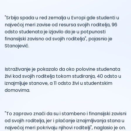
"Srbija spada u red zemalja u Evropi gde studenti u
najvećoj meri zavise od resursa svojih roditelja, 96
odsto studenata je izjavilo da je u potpunosti
finansijski zavisno od svojih roditelja", pojasnio je
Stanojević.
Istraživanje je pokazalo da oko polovine studenata
živi kod svojih roditelja tokom studiranja, 40 odsto u
iznajmljuje stanove, a 11 odsto živi u studentskim
domovima.
"To zapravo znači da su i stambeno i finansijski zavisni
od svojih roditelja, jer i plaćanje iznajmljivanja stana u
najvećoj meri pokrivaju njihovi roditelji", naglasio je on.