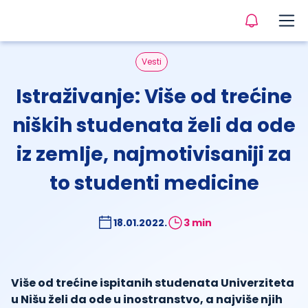
Vesti
Istraživanje: Više od trećine
niških studenata želi da ode
iz zemlje, najmotivisaniji za
to studenti medicine
18.01.2022.
3 min
Više od trećine ispitanih studenata Univerziteta
u Nišu želi da ode u inostranstvo, a najviše njih