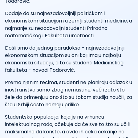
Todorović.
Dodaje da su najnezadovoljniji političkom i
ekonomskom situacijom u zemlji studenti medicine, a
najmanje su nezadovoljni studenti Prirodno-
matematičkog i Fakulteta umetnosti.
Došli smo do jednog paradoksa - najnezadovoljniji
ekonomskom situacijom su oni koji imaju najbolju
ekonomsku situaciju, a to su studenti Medicinskog
fakulteta - navodi Todorović.
Prema njenim rečima, studenti ne planiraju odlazak u
inostranstvo samo zbog nemaštine, već i zato što
žele da primenjuju ono što su tokom studija naučili, za
šta u Srbiji često nemaju prilike.
Studentska populacija, koja je na vrhuncu
intelektualnog rada, očekuje da će sve to što su učili
maksimalno da koriste, a ovde ih čeka čekanje na