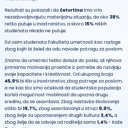
Rezultati su pokazali i da
četvrtina
ima vrlo
nezadovoljavajuću materijalnu situaciju, da oko
38%
retko putuje u inostranstvo, a skoro
15%
niških
studenata nikada ne putuje.
Svi osim studenata Fakulteta umetnosti kao razloge
zbog kojih bi želeli da odu navode potragu za poslom.
Znamo da umetnici teško dolaze do posla, ali njihova
primarna motivacija proističe iz potrebe da razvijaju
svoje kapacitete i kreativnost. Od ukupnog broja
45,9%
bi išlo u inostranstvo zbog potrage za poslom,
a ne kao što smo očekivali da studentska populacija
koristi mogućnost mobilnosti da upozna drugu
sredinu, da se usavršava. Zbog nastavka školovanja
otišlo bi
19,7%,
zbog usavršavanja u struci
9,9%,
zbog želje za upoznavanjem drugih kultura
3,4%,
a
zbog želje da se odvoje od roditelja samo
1,4%
- kaže