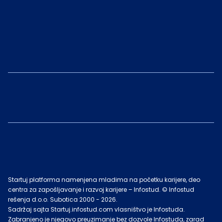
Startuj platforma namenjena mladima na početku karijere, deo
centra za zapošljavanje i razvoj karijere – Infostud. © Infostud
rešenja d.o.o. Subotica 2000 -
2026
.
Sadržaj sajta Startuj.infostud.com vlasništvo je Infostuda.
Zabranjeno je njegovo preuzimanje bez dozvole Infostuda, zarad