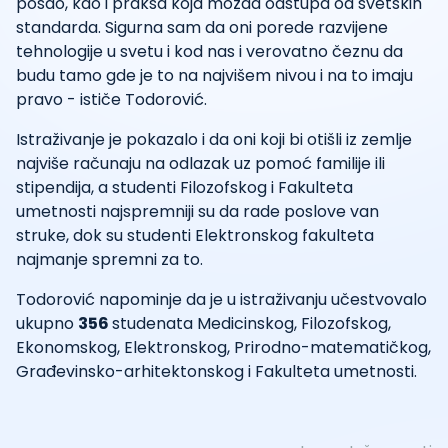
posao, kao i praksa koja možda odstupa od svetskih
standarda. Sigurna sam da oni porede razvijene
tehnologije u svetu i kod nas i verovatno čeznu da
budu tamo gde je to na najvišem nivou i na to imaju
pravo - ističe Todorović.
Istraživanje je pokazalo i da oni koji bi otišli iz zemlje
najviše računaju na odlazak uz pomoć familije ili
stipendija, a studenti Filozofskog i Fakulteta
umetnosti najspremniji su da rade poslove van
struke, dok su studenti Elektronskog fakulteta
najmanje spremni za to.
Todorović napominje da je u istraživanju učestvovalo
ukupno
356
studenata Medicinskog, Filozofskog,
Ekonomskog, Elektronskog, Prirodno-matematičkog,
Građevinsko-arhitektonskog i Fakulteta umetnosti.