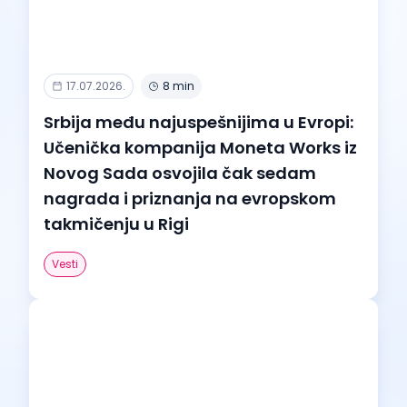
17.07.2026.
8 min
Srbija među najuspešnijima u Evropi:
Učenička kompanija Moneta Works iz
Novog Sada osvojila čak sedam
nagrada i priznanja na evropskom
takmičenju u Rigi
Vesti