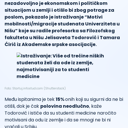
nezadovoljno je ekonomskom i političkom
situacijom u zemlji i otišlo bi zbog potrage za
poslom, pokazalo je istraživanje “Motivi
mobilnosti/migracije studenata Univerziteta u
Nišu” koje su radile profesorka sa Filozofskog
fakulteta u Nišu Jelisaveta Todorović i Tamara
Ćirić iz Akademske srpske asocijacije.
Foto: Startuj.infostud.com (Shutterstock)
Među ispitanima je tek
15%
onih koji su sigurni da ne bi
otišli, dok je čak
polovina neodlučno
, kaže
Todorović i ističe da su studenti medicine naročito
motivisani da odu iz zemlje i da se mnogi ne bi ni
vraćali u Srbiju.