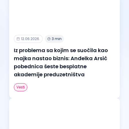
12.06.2026.
3 min
Iz problema sa kojim se suočila kao
majka nastao biznis: Anđelka Arsić
pobednica šeste besplatne
akademije preduzetništva
Vesti