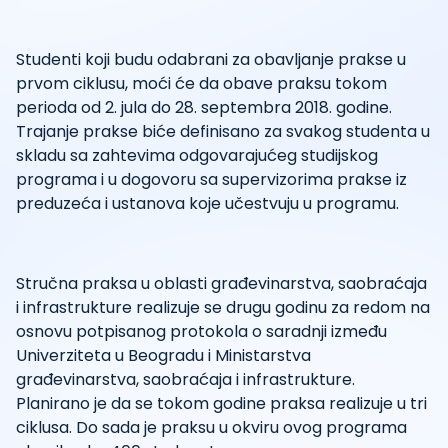
Studenti koji budu odabrani za obavljanje prakse u
prvom ciklusu, moći će da obave praksu tokom
perioda od 2. jula do 28. septembra 2018. godine.
Trajanje prakse biće definisano za svakog studenta u
skladu sa zahtevima odgovarajućeg studijskog
programa i u dogovoru sa supervizorima prakse iz
preduzeća i ustanova koje učestvuju u programu.
Stručna praksa u oblasti građevinarstva, saobraćaja
i infrastrukture realizuje se drugu godinu za redom na
osnovu potpisanog protokola o saradnji između
Univerziteta u Beogradu i Ministarstva
građevinarstva, saobraćaja i infrastrukture.
Planirano je da se tokom godine praksa realizuje u tri
ciklusa. Do sada je praksu u okviru ovog programa