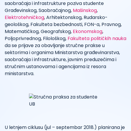
saobraćaja i infrastrukture poziva studente
Građevinskog, Saobraćajnog,
Mašinskog
,
Elektrotehničkog
, Arhitektonskog, Rudarsko-
geološkog, Fakulteta bezbednosti, FON-a, Pravnog,
Matematičkog, Geografskog,
Ekonomskog
,
Poljoprivrednog, Filološkog,
Fakulteta političkih nauka
da se prijave za obavljanje stručne prakse u
sektorima i organima Ministarstva građevinarstva,
saobraćaja i infrastrukture, javnim preduzećima i
stručnim ustanovama i agencijama iz resora
ministarstva.
U letnjem ciklusu (jul – septembar 2018.) planirana je