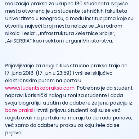
realizacija prakse za ukupno 180 studenata. Najviše
mesta otvoreno je za studente tehničkih fakulteta
Univerziteta u Beogradu, a među institucijama koje su
otvorile najveći broj mesta nalaze se „Aerodrom
Nikola Tesla“, „Infrastruktura Železnice Srbije“,
„AirSERBIA“ kao i sektori i organi Ministarstva.
Prijavljivanje za drugi ciklus stručne prakse traje do
17. juna 2018. (17. jun u 23:59) i vrši se isključivo
elektronskim putem na portalu
www.studentskapraksa.com
. Potrebno je da student
napravi korisnički nalog u zoni za studente i doda
svoju biografiju, a zatim da odabere željenu poziciju iz
baze praksi
i izvrši prijavu. Studenti koji su se već
registrovali na portalu ne moraju to da rade ponovo,
već samo da odaberu praksu za koju žele da se
prijave.