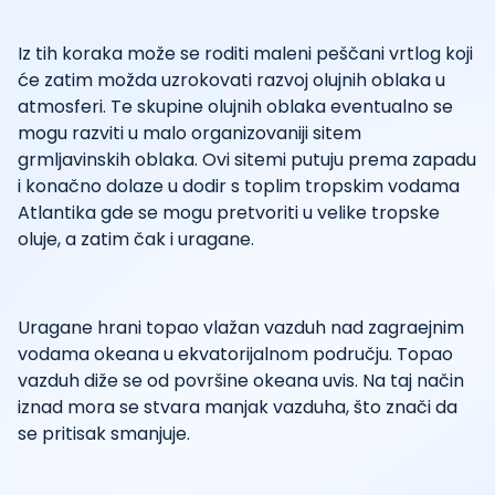
Iz tih koraka može se roditi maleni peščani vrtlog koji
će zatim možda uzrokovati razvoj olujnih oblaka u
atmosferi. Te skupine olujnih oblaka eventualno se
mogu razviti u malo organizovaniji sitem
grmljavinskih oblaka. Ovi sitemi putuju prema zapadu
i konačno dolaze u dodir s toplim tropskim vodama
Atlantika gde se mogu pretvoriti u velike tropske
oluje, a zatim čak i uragane.
Uragane hrani topao vlažan vazduh nad zagraejnim
vodama okeana u ekvatorijalnom području. Topao
vazduh diže se od površine okeana uvis. Na taj način
iznad mora se stvara manjak vazduha, što znači da
se pritisak smanjuje.