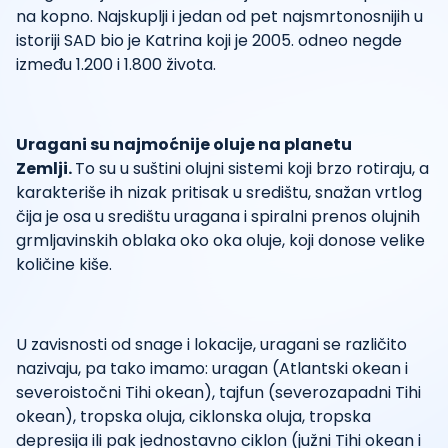
na kopno. Najskuplji i jedan od pet najsmrtonosnijih u
istoriji SAD bio je Katrina koji je 2005. odneo negde
između 1.200 i 1.800 života.
Uragani su najmoćnije oluje na planetu
Zemlji.
To su u suštini olujni sistemi koji brzo rotiraju, a
karakteriše ih nizak pritisak u središtu, snažan vrtlog
čija je osa u središtu uragana i spiralni prenos olujnih
grmljavinskih oblaka oko oka oluje, koji donose velike
količine kiše.
U zavisnosti od snage i lokacije, uragani se različito
nazivaju, pa tako imamo: uragan (Atlantski okean i
severoistočni Tihi okean), tajfun (severozapadni Tihi
okean), tropska oluja, ciklonska oluja, tropska
depresija ili pak jednostavno ciklon (južni Tihi okean i