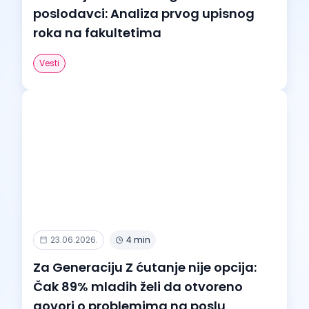
poslodavci: Analiza prvog upisnog
roka na fakultetima
Vesti
23.06.2026.
4 min
Za Generaciju Z ćutanje nije opcija:
Čak 89% mladih želi da otvoreno
govori o problemima na poslu