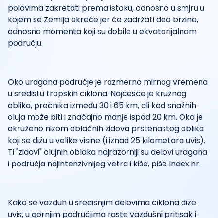
polovima zakretati prema istoku, odnosno u smjru u
kojem se Zemlja okreće jer će zadržati deo brzine,
odnosno momenta koji su dobile u ekvatorijalnom
području.
Oko uragana područje je razmerno mirnog vremena
u središtu tropskih ciklona. Najčešće je kružnog
oblika, prečnika između 30 i 65 km, ali kod snažnih
oluja može biti i značajno manje ispod 20 km. Oko je
okruženo nizom oblačnih zidova prstenastog oblika
koji se dižu u velike visine (i iznad 25 kilometara uvis).
Ti "zidovi" olujnih oblaka najrazorniji su delovi uragana
i područja najintenzivnijeg vetra i kiše, piše Index.hr.
Kako se vazduh u središnjim delovima ciklona diže
uvis, u gornjim područjima raste vazdušni pritisak i