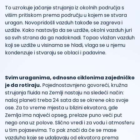
To uzrokuje jačanje strujanja iz okolnih područja s
višim pritiskom prema području u kojem se stvara
uragan. Novopridošli vazduh takođe se zagreva i
uzdiže. Kako nastavlja da se uzdiže, okolni vazduh juri
sa svih strana da ga nadoknadi. Topao vlažan vazduh
koji se uzdiže u visinama se hladi, vlaga se u njemu
kondenzuje i stvaraju se oblaci i padavine.
Svim uraganima, odnosno ciklonima zajedničko
je da rotiraju.
Pojednostavnjeno govoreći, kružna
strujanja fluida na Zemlji nastaju na sledeći način:
našoj planeti treba 24 sata da se okrene oko svoje
ose. Za to vreme mjesta u blizini ekvatora, gde
Zemlja ima najveći opseg, prelaze puno veći put
nego ona uz polove. Slično vredi i za vodu i atmosferu
u tim pojasevima. To pak znači da će se mase
vazduha koje se udaljavaju od ekvatora prema