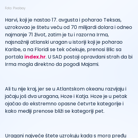
Foto: Pixabay
Harvi, koji je nastao 17. avgusta i poharao Teksas,
uzrokovao je štetu veću od 70 milijardi dolara i odneo
najmanje 71 život, zatim je tu i razorna Irma,
najsnažniji atlanski uragan u istoriji koji je poharao
Karibe, a na Floridi se tek očekuje, prenosi Blic sa
portala
index.hr
. U SAD postoji opravdani strah da bi
Irma mogla direktno da pogodi Majami.
Ali tu nije kraj, jer se u Atlantskom okeanu razvijaju i
jačaju još dva uragana, Hoze i Katja. Hoze je u petak
ojačao do ekstremno opasne četvrte kategorije i
kako mediji prenose bliži se kategoriji pet.
Uragani najveće štete uzrokuju kada s mora pređu