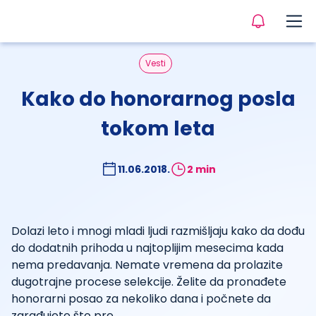
Vesti
Kako do honorarnog posla
tokom leta
11.06.2018.
2 min
Dolazi leto i mnogi mladi ljudi razmišljaju kako da dođu
do dodatnih prihoda u najtoplijim mesecima kada
nema predavanja. Nemate vremena da prolazite
dugotrajne procese selekcije. Želite da pronađete
honorarni posao za nekoliko dana i počnete da
zarađujete što pre.