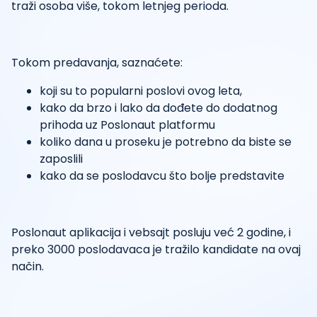
traži osoba više, tokom letnjeg perioda.
Tokom predavanja, saznaćete:
koji su to popularni poslovi ovog leta,
kako da brzo i lako da dođete do dodatnog
prihoda uz Poslonaut platformu
koliko dana u proseku je potrebno da biste se
zaposlili
kako da se poslodavcu što bolje predstavite
Poslonaut aplikacija i vebsajt posluju već 2 godine, i
preko 3000 poslodavaca je tražilo kandidate na ovaj
način.