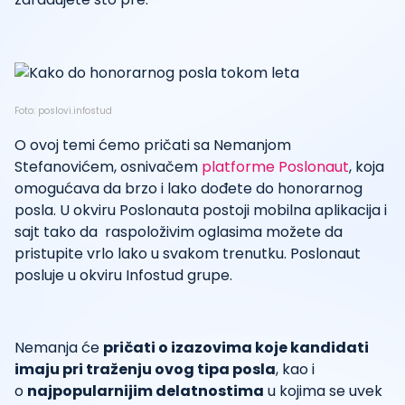
Foto: poslovi.infostud
O ovoj temi ćemo pričati sa Nemanjom
Stefanovićem, osnivačem
platforme Poslonaut
, koja
omogućava da brzo i lako dođete do honorarnog
posla. U okviru Poslonauta postoji mobilna aplikacija i
sajt tako da raspoloživim oglasima možete da
pristupite vrlo lako u svakom trenutku. Poslonaut
posluje u okviru Infostud grupe.
Nemanja će
pričati o izazovima koje kandidati
imaju pri traženju ovog tipa posla
, kao i
o
najpopularnijim delatnostima
u kojima se uvek