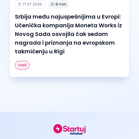
17.07.2026.
8 min
Srbija među najuspešnijima u Evropi:
Učenička kompanija Moneta Works iz
Novog Sada osvojila čak sedam
nagrada i priznanja na evropskom
takmičenju u Rigi
Vesti