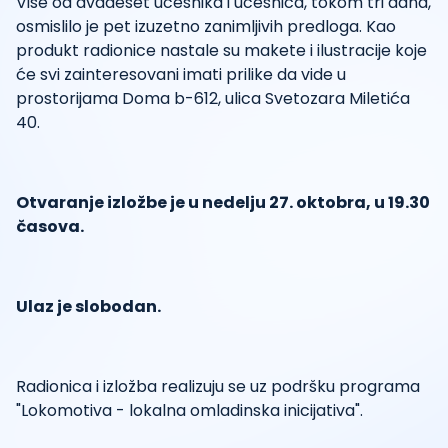
Više od dvadeset učesnika i učesnica, tokom tri dana,
osmislilo je pet izuzetno zanimljivih predloga. Kao
produkt radionice nastale su makete i ilustracije koje
će svi zainteresovani imati prilike da vide u
prostorijama Doma b-612, ulica Svetozara Miletića
40.
Otvaranje izložbe je u nedelju 27. oktobra, u 19.30
časova.
Ulaz je slobodan.
Radionica i izložba realizuju se uz podršku programa
"Lokomotiva - lokalna omladinska inicijativa".