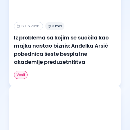
12.06.2026.
3 min
Iz problema sa kojim se suočila kao
majka nastao biznis: Anđelka Arsić
pobednica šeste besplatne
akademije preduzetništva
Vesti