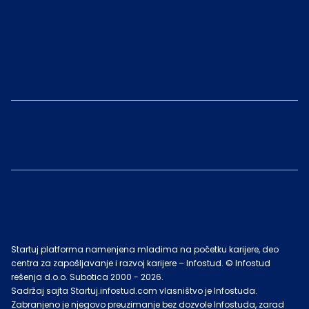
Startuj platforma namenjena mladima na početku karijere, deo
centra za zapošljavanje i razvoj karijere – Infostud. © Infostud
rešenja d.o.o. Subotica 2000 -
2026
.
Sadržaj sajta Startuj.infostud.com vlasništvo je Infostuda.
Zabranjeno je njegovo preuzimanje bez dozvole Infostuda, zarad