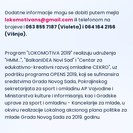
Dodatne informacije mogu se dobiti putem mejla
lokomotivans@gmail.com
ili telefonom na
brojeve i
0
63 855 7187
(Violeta) i 064 164 2156
(Višnja).
Program "LOKOMOTIVA 2019" realizuju udruženja
"HMM...", "BalkanIDEA Novi Sad" i "Centar za
edukativno-kreativni razvoj omladine CEKRO", uz
podršku programa OPENS 2019, koji se sufinansira
sredstvima Grada Novog Sada, Pokrajinskog
sekretarijata za sport i omladinu AP Vojvodine i
Ministarstva kulture i informisanja, kao i Gradske
uprave za sport i omladinu - Kancelarije za mlade, u
okviru realizacije Lokalnog akcionog plana politike za
mlade Grada Novog Sada za 2019. godinu.