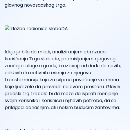
glavnog novosadskog trga.
Ideja je bila da mladi, analiziranjem obrazaca
korišćenja Trga slobode, promišljanjem njegovog
značaja i uloge u gradu, kroz svoj rad dođu do novih,
održivih i kreativnih rešenja za njegovu
transformaciju koja za cilj ima povećanje vremena
koje ljudi žele da provede na ovom prostoru. Glavni
gradski trg trebalo bi da može da isprati menjanje
svojih korisnika i korisnica i njihovih potreba, da se
prilagodi današnjim, ali i nekim budućim zahtevima.