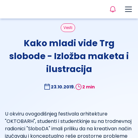
Vesti
Kako mladi vide Trg
slobode - Izložba maketa i
ilustracija
23.10.2019.
2 min
U okviru ovogodišnjeg festivala arhitekture
"OKTOBARH", studenti i studentkinje su na trodnevnoj
radionici "SloboDA" imali priliku da na kreativan način
izučavaju i konceptualno reše prostorne probleme