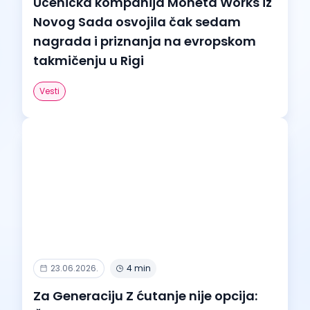
Učenička kompanija Moneta Works iz
Novog Sada osvojila čak sedam
nagrada i priznanja na evropskom
takmičenju u Rigi
Vesti
23.06.2026.
4 min
Za Generaciju Z ćutanje nije opcija: