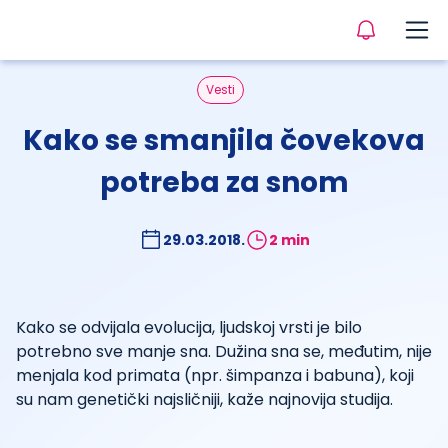
Vesti
Kako se smanjila čovekova
potreba za snom
29.03.2018.
2 min
Kako se odvijala evolucija, ljudskoj vrsti je bilo
potrebno sve manje sna. Dužina sna se, međutim, nije
menjala kod primata (npr. šimpanza i babuna), koji
su nam genetički najsličniji, kaže najnovija studija.