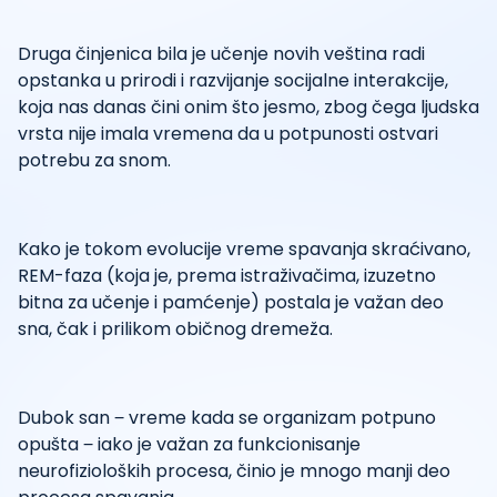
Druga činjenica bila je učenje novih veština radi
opstanka u prirodi i razvijanje socijalne interakcije,
koja nas danas čini onim što jesmo, zbog čega ljudska
vrsta nije imala vremena da u potpunosti ostvari
potrebu za snom.
Kako je tokom evolucije vreme spavanja skraćivano,
REM-faza (koja je, prema istraživačima, izuzetno
bitna za učenje i pamćenje) postala je važan deo
sna, čak i prilikom običnog dremeža.
Dubok san ‒ vreme kada se organizam potpuno
opušta ‒ iako je važan za funkcionisanje
neurofizioloških procesa, činio je mnogo manji deo