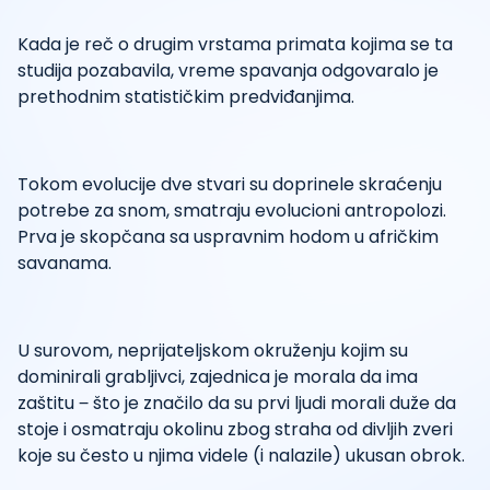
Kada je reč o drugim vrstama primata kojima se ta
studija pozabavila, vreme spavanja odgovaralo je
prethodnim statističkim predviđanjima.
Tokom evolucije dve stvari su doprinele skraćenju
potrebe za snom, smatraju evolucioni antropolozi.
Prva je skopčana sa uspravnim hodom u afričkim
savanama.
U surovom, neprijateljskom okruženju kojim su
dominirali grabljivci, zajednica je morala da ima
zaštitu ‒ što je značilo da su prvi ljudi morali duže da
stoje i osmatraju okolinu zbog straha od divljih zveri
koje su često u njima videle (i nalazile) ukusan obrok.