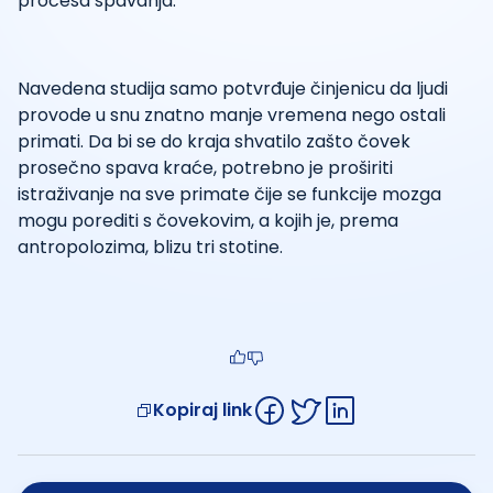
procesa spavanja.
Navedena studija samo potvrđuje činjenicu da ljudi
provode u snu znatno manje vremena nego ostali
primati. Da bi se do kraja shvatilo zašto čovek
prosečno spava kraće, potrebno je proširiti
istraživanje na sve primate čije se funkcije mozga
mogu porediti s čovekovim, a kojih je, prema
antropolozima, blizu tri stotine.
Kopiraj link