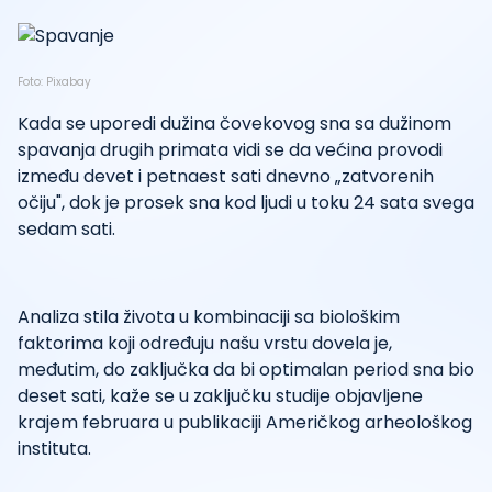
Foto: Pixabay
Kada se uporedi dužina čovekovog sna sa dužinom
spavanja drugih primata vidi se da većina provodi
između devet i petnaest sati dnevno „zatvorenih
očiju", dok je prosek sna kod ljudi u toku 24 sata svega
sedam sati.
Analiza stila života u kombinaciji sa biološkim
faktorima koji određuju našu vrstu dovela je,
međutim, do zaključka da bi optimalan period sna bio
deset sati, kaže se u zaključku studije objavljene
krajem februara u publikaciji Američkog arheološkog
instituta.