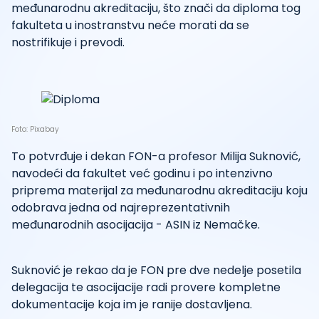
međunarodnu akreditaciju, što znači da diploma tog
fakulteta u inostranstvu neće morati da se
nostrifikuje i prevodi.
Foto: Pixabay
To potvrđuje i dekan FON-a profesor Milija Suknović,
navodeći da fakultet već godinu i po intenzivno
priprema materijal za međunarodnu akreditaciju koju
odobrava jedna od najreprezentativnih
međunarodnih asocijacija - ASIN iz Nemačke.
Suknović je rekao da je FON pre dve nedelje posetila
delegacija te asocijacije radi provere kompletne
dokumentacije koja im je ranije dostavljena.