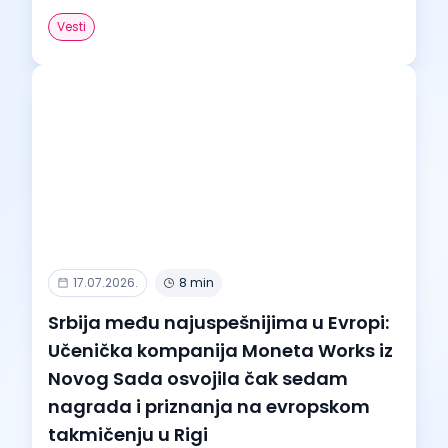
Vesti
17.07.2026.
8 min
Srbija među najuspešnijima u Evropi:
Učenička kompanija Moneta Works iz
Novog Sada osvojila čak sedam
nagrada i priznanja na evropskom
takmičenju u Rigi