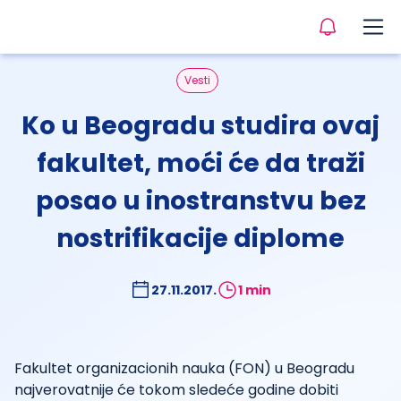
Vesti
Ko u Beogradu studira ovaj
fakultet, moći će da traži
posao u inostranstvu bez
nostrifikacije diplome
27.11.2017.
1 min
Fakultet organizacionih nauka (FON) u Beogradu
najverovatnije će tokom sledeće godine dobiti