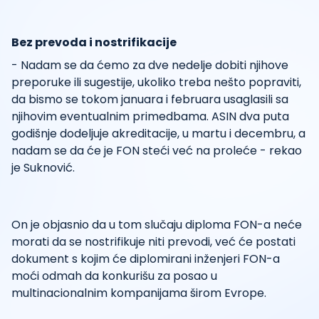
Bez prevoda i nostrifikacije
- Nadam se da ćemo za dve nedelje dobiti njihove
preporuke ili sugestije, ukoliko treba nešto popraviti,
da bismo se tokom januara i februara usaglasili sa
njihovim eventualnim primedbama. ASIN dva puta
godišnje dodeljuje akreditacije, u martu i decembru, a
nadam se da će je FON steći već na proleće - rekao
je Suknović.
On je objasnio da u tom slučaju diploma FON-a neće
morati da se nostrifikuje niti prevodi, već će postati
dokument s kojim će diplomirani inženjeri FON-a
moći odmah da konkurišu za posao u
multinacionalnim kompanijama širom Evrope.