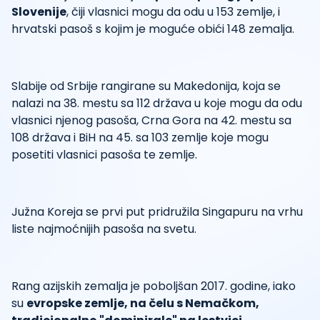
Slovenije
, čiji vlasnici mogu da odu u 153 zemlje, i
hrvatski pasoš s kojim je moguće obići 148 zemalja.
Slabije od Srbije rangirane su Makedonija, koja se
nalazi na 38. mestu sa 112 država u koje mogu da odu
vlasnici njenog pasoša, Crna Gora na 42. mestu sa
108 država i BiH na 45. sa 103 zemlje koje mogu
posetiti vlasnici pasoša te zemlje.
Južna Koreja se prvi put pridružila Singapuru na vrhu
liste najmoćnijih pasoša na svetu.
Rang azijskih zemalja je poboljšan 2017. godine, iako
su
evropske zemlje, na čelu s Nemačkom,