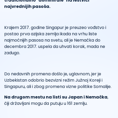
tradicionalno "dominirale" na lestvici
najvrednijih pasoša.
Krajem 2017. godine Singapur je preuzeo vođstvo i
postao prva azijska zemlja ikada na vrhu liste
najmoćnijih pasosa na svetu, ali je Nemačka do
decembra 2017. uspela da uhvati korak, mada ne
zadugo.
Do nedavnih promena došlo je, uglavnom, jer je
Uzbekistan odobrio bezvizni režim Južnoj Koreji i
Singapuru, ali i zbog promena vizne politike Somalije.
Na drugom mestu na listi su Japan i Nemačka
,
čiji državljani mogu da putuju u 161 zemlju.