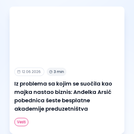
12.06.2026.
3 min
Iz problema sa kojim se suočila kao
majka nastao biznis: Anđelka Arsić
pobednica šeste besplatne
akademije preduzetništva
Vesti