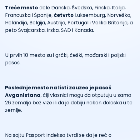
Treće mesto
dele Danska, Švedska, Finska, Italija,
Francuska i Španije,
četvrto
Luksemburg, Norveška,
Holandija, Belgija, Austrija, Portugal i Velika Britanija, a
peto Švajcarska, Irska, SAD i Kanada.
U prvih 10 mesta su i grčki, češki, mađarski i poljski
pasoš.
Poslednje mesto na listi zauzeo je pasoš
Avganistana
, čiji vlasnici mogu da otputuju u samo
26 zemalja bez vize ili da je dobiju nakon dolaska u te
zemlje.
Na sajtu Pasport indeksa tvrdi se da je reč o