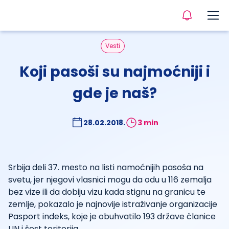
Vesti
Koji pasoši su najmoćniji i
gde je naš?
28.02.2018.
3 min
Srbija deli 37. mesto na listi namoćnijih pasoša na
svetu, jer njegovi vlasnici mogu da odu u 116 zemalja
bez vize ili da dobiju vizu kada stignu na granicu te
zemlje, pokazalo je najnovije istraživanje organizacije
Pasport indeks, koje je obuhvatilo 193 države članice
UN i šest teritorija.