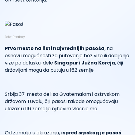
Foto: Pixabay
Prvo mesto na listi najvrednijih pasoša
, na
osnovu mogućnosti za putovanje bez vize ili dobijanja
vize po dolasku, dele
Singapur i Južna Koreja
, čiji
državljani mogu da putuju u 162 zemlje.
Srbija 37. mesto deli sa Gvatemalom i ostrvskom
državom Tuvalu, čiji pasoši takođe omogućavaju
ulazak u 116 zemalja njihovim vlasnicima.
Od zemalja u okruženju,
ispred srpskog je pasoš