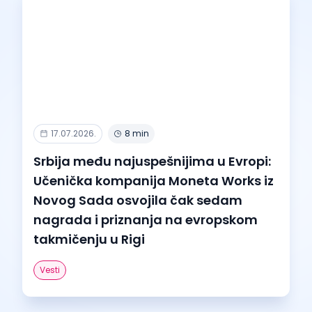
17.07.2026.
8 min
Srbija među najuspešnijima u Evropi:
Učenička kompanija Moneta Works iz
Novog Sada osvojila čak sedam
nagrada i priznanja na evropskom
takmičenju u Rigi
Vesti