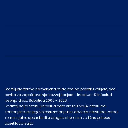
Startuj platforma namenjena mladima na početku karijere, deo
centra za zapošljavanje i razvoj karijere – Infostud. © Infostud
rešenja d.o.o. Subotica 2000 -
2026
.
Sadržaj sajta Startuj.infostud.com vlasništvo je Infostuda.
Zabranjeno je njegovo preuzimanje bez dozvole Infostuda, zarad
komercijalne upotrebe ili u druge svrhe, osim za lične potrebe
posetilaca sajta.