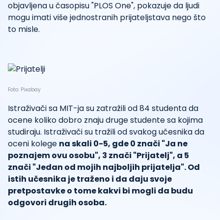
objavljena u časopisu "PLOS One", pokazuje da ljudi
mogu imati više jednostranih prijateljstava nego što
to misle.
Foto: Pixabay
Istraživači sa MIT-ja su zatražili od 84 studenta da
ocene koliko dobro znaju druge studente sa kojima
studiraju. Istraživači su tražili od svakog učesnika da
oceni kolege
na skali 0-5, gde 0 znači "Ja ne
poznajem ovu osobu", 3 znači "Prijatelj", a 5
znači "Jedan od mojih najboljih prijatelja". Od
istih učesnika je traženo i da daju svoje
pretpostavke o tome kakvi bi mogli da budu
odgovori drugih osoba.