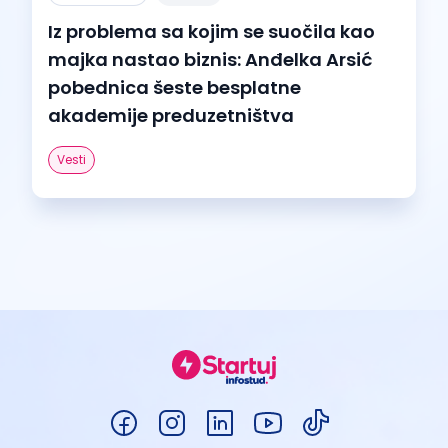
Iz problema sa kojim se suočila kao
majka nastao biznis: Anđelka Arsić
pobednica šeste besplatne
akademije preduzetništva
Vesti