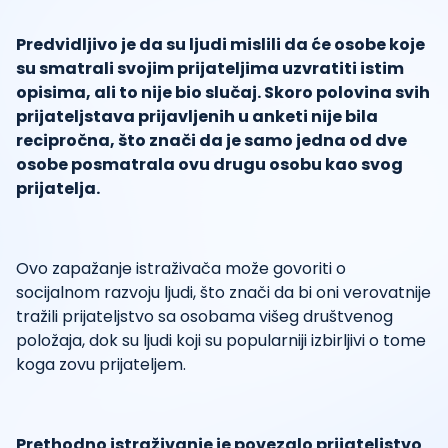
Predvidljivo je da su ljudi mislili da će osobe koje
su smatrali svojim prijateljima uzvratiti istim
opisima, ali to nije bio slučaj. Skoro polovina svih
prijateljstava prijavljenih u anketi nije bila
recipročna, što znači da je samo jedna od dve
osobe posmatrala ovu drugu osobu kao svog
prijatelja.
Ovo zapažanje istraživača može govoriti o
socijalnom razvoju ljudi, što znači da bi oni verovatnije
tražili prijateljstvo sa osobama višeg društvenog
položaja, dok su ljudi koji su popularniji izbirljivi o tome
koga zovu prijateljem.
Prethodno istraživanje je povezalo prijateljstvo