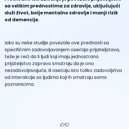
sa velikim prednostima za zdravlje, uključujući
duži život, bolje mentalno zdravlje i manji rizik
od demencije.
Iako su neke studije povezale ove prednosti sa
specifičnim zadovoljavanjem osećaja prijateljstava,
teže je reći da li ljudi koji imaju jednostrano
prijateljstvo zapravo smatraju da je ono
nezadovoljavajuće, ili osećaju isto toliko zadovoljstva
od interakcije sa ljudima koji ih smatraju samo
poznanicima.