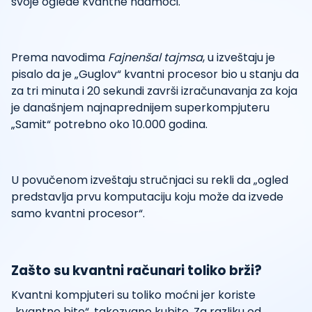
svoje oglede kvantne nadmoći.
Prema navodima
Fajnenšal tajmsa
, u izveštaju je
pisalo da je „Guglov“ kvantni procesor bio u stanju da
za tri minuta i 20 sekundi završi izračunavanja za koja
je današnjem najnaprednijem superkompjuteru
„Samit“ potrebno oko 10.000 godina.
U povučenom izveštaju stručnjaci su rekli da „ogled
predstavlja prvu komputaciju koju može da izvede
samo kvantni procesor“.
Zašto su kvantni računari toliko brži?
Kvantni kompjuteri su toliko moćni jer koriste
„kvantne bite“, takozvane kubite. Za razliku od