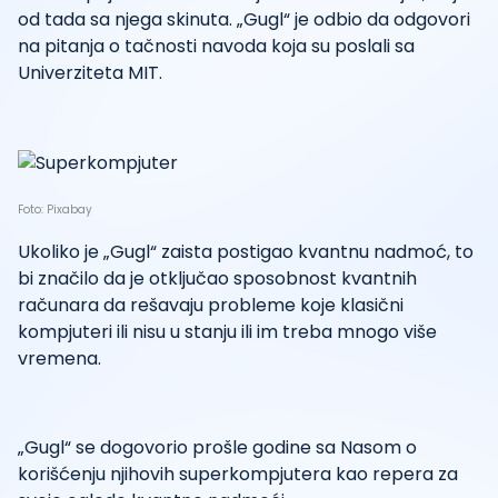
od tada sa njega skinuta. „Gugl“ je odbio da odgovori
na pitanja o tačnosti navoda koja su poslali sa
Univerziteta MIT.
Foto: Pixabay
Ukoliko je „Gugl“ zaista postigao kvantnu nadmoć, to
bi značilo da je otključao sposobnost kvantnih
računara da rešavaju probleme koje klasični
kompjuteri ili nisu u stanju ili im treba mnogo više
vremena.
„Gugl“ se dogovorio prošle godine sa Nasom o
korišćenju njihovih superkompjutera kao repera za