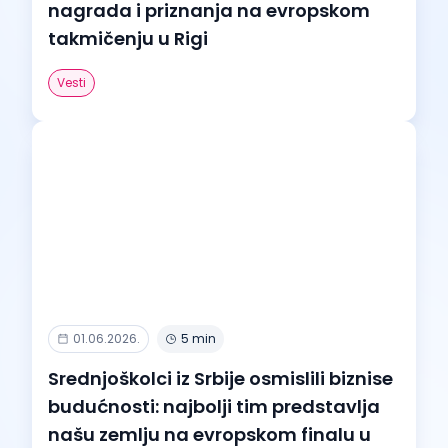
nagrada i priznanja na evropskom
takmičenju u Rigi
Vesti
01.06.2026.
5 min
Srednjoškolci iz Srbije osmislili biznise
budućnosti: najbolji tim predstavlja
našu zemlju na evropskom finalu u