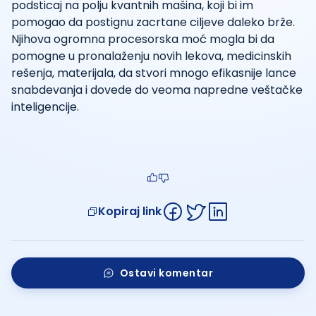
podsticaj na polju kvantnih mašina, koji bi im
pomogao da postignu zacrtane ciljeve daleko brže.
Njihova ogromna procesorska moć mogla bi da
pomogne u pronalaženju novih lekova, medicinskih
rešenja, materijala, da stvori mnogo efikasnije lance
snabdevanja i dovede do veoma napredne veštačke
inteligencije.
Kopiraj link
Ostavi komentar