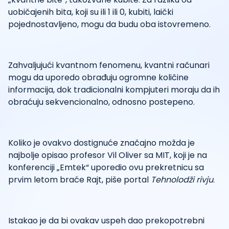
uobičajenih bita, koji su ili 1 ili 0, kubiti, laički
pojednostavljeno, mogu da budu oba istovremeno.
Zahvaljujući kvantnom fenomenu, kvantni računari
mogu da uporedo obrađuju ogromne količine
informacija, dok tradicionalni kompjuteri moraju da ih
obraćuju sekvencionalno, odnosno postepeno.
Koliko je ovakvo dostignuće značajno možda je
najbolje opisao profesor Vil Oliver sa MIT, koji je na
konferenciji „Emtek“ uporedio ovu prekretnicu sa
prvim letom braće Rajt, piše portal
Tehnolodži rivju
.
Istakao je da bi ovakav uspeh dao prekopotrebni