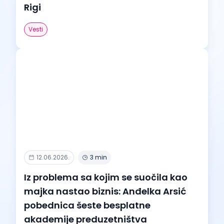
Rigi
Vesti
12.06.2026.
3 min
Iz problema sa kojim se suočila kao
majka nastao biznis: Anđelka Arsić
pobednica šeste besplatne
akademije preduzetništva