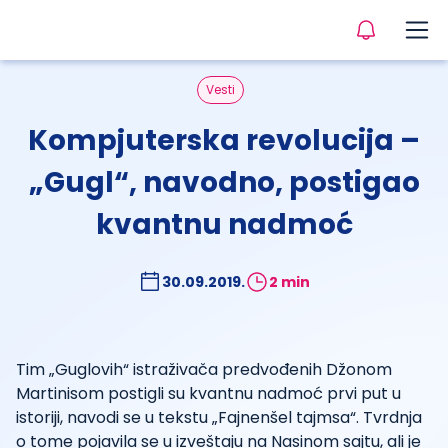
Vesti
Kompjuterska revolucija –
„Gugl“, navodno, postigao
kvantnu nadmoć
30.09.2019.
2 min
Tim „Guglovih“ istraživača predvođenih Džonom
Martinisom postigli su kvantnu nadmoć prvi put u
istoriji, navodi se u tekstu „Fajnenšel tajmsa“. Tvrdnja
o tome pojavila se u izveštaju na Nasinom sajtu, ali je