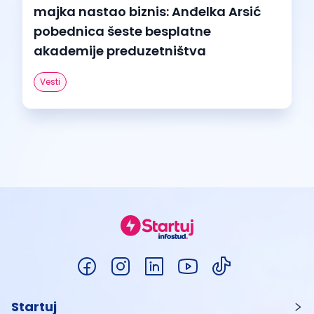
majka nastao biznis: Anđelka Arsić
pobednica šeste besplatne
akademije preduzetništva
Vesti
Startuj