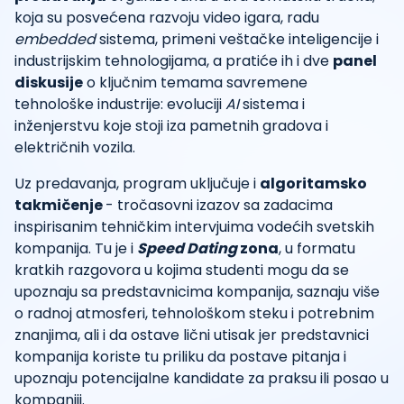
koja su posvećena razvoju video igara, radu
embedded
sistema, primeni veštačke inteligencije i
industrijskim tehnologijama, a pratiće ih i dve
panel
diskusije
o ključnim temama savremene
tehnološke industrije: evoluciji
AI
sistema i
inženjerstvu koje stoji iza pametnih gradova i
električnih vozila.
Uz predavanja, program uključuje i
algoritamsko
takmičenje
- tročasovni izazov sa zadacima
inspirisanim tehničkim intervjuima vodećih svetskih
kompanija. Tu je i
Speed Dating
zona
, u formatu
kratkih razgovora u kojima studenti mogu da se
upoznaju sa predstavnicima kompanija, saznaju više
o radnoj atmosferi, tehnološkom steku i potrebnim
znanjima, ali i da ostave lični utisak jer predstavnici
kompanija koriste tu priliku da postave pitanja i
upoznaju potencijalne kandidate za praksu ili posao u
kompaniji.