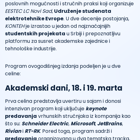
poslovnih mogućnosti i stručnih praksi koji organizuje
EESTEC LC Novi Sad
,
Udruženje studenata
elektrotehnike Evrope
. U dve decenije postojanja,
KONTEH
je izrastao u jedan od najznačajnijih
studentskih projekata
u Srbiji i prepoznatljivu
platformu za susret akademske zajednice i
tehnološke industrije.
Program ovogodišnjeg izdanja podeljen je u dve
celine:
Akademski dani, 18. i 19. marta
Prva celina predstavlja uvertiru u sajam i donosi
intenzivan program koji uključuje
keynote
predavanja
vrhunskih stručnjaka iz kompanija kao
što su:
Schneider Electric
,
Microsoft
,
JetBrains
,
Rivian
i
RT-RK
. Pored toga, program sadrži i
predavanja
organizovana u dva tematska tracka,