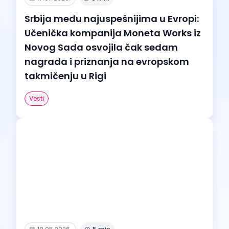
Srbija među najuspešnijima u Evropi:
Učenička kompanija Moneta Works iz
Novog Sada osvojila čak sedam
nagrada i priznanja na evropskom
takmičenju u Rigi
Vesti