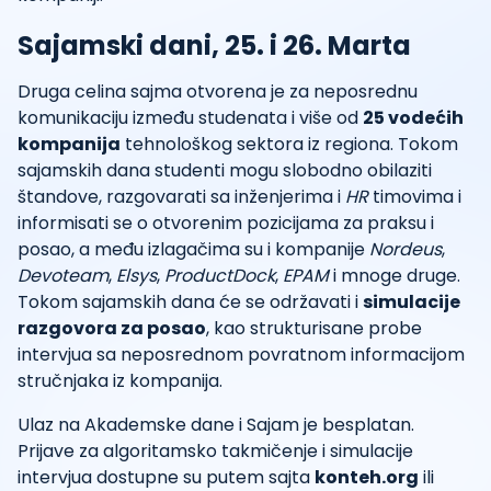
Sajamski dani, 25. i 26. Marta
Druga celina sajma otvorena je za neposrednu
komunikaciju između studenata i više od
25 vodećih
kompanija
tehnološkog sektora iz regiona. Tokom
sajamskih dana studenti mogu slobodno obilaziti
štandove, razgovarati sa inženjerima i
HR
timovima i
informisati se o otvorenim pozicijama za praksu i
posao, a među izlagačima su i kompanije
Nordeus
,
Devoteam
,
Elsys
,
ProductDock
,
EPAM
i mnoge druge.
Tokom sajamskih dana će se održavati i
simulacije
razgovora za posao
, kao strukturisane probe
intervjua sa neposrednom povratnom informacijom
stručnjaka iz kompanija.
Ulaz na Akademske dane i Sajam je besplatan.
Prijave za algoritamsko takmičenje i simulacije
intervjua dostupne su putem sajta
konteh.org
ili