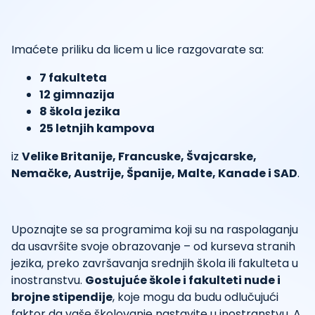
Imaćete priliku da licem u lice razgovarate sa:
7 fakulteta
12 gimnazija
8 škola jezika
25 letnjih kampova
iz
Velike Britanije, Francuske, Švajcarske,
Nemačke, Austrije, Španije, Malte, Kanade i SAD
.
Upoznajte se sa programima koji su na raspolaganju
da usavršite svoje obrazovanje – od kurseva stranih
jezika, preko završavanja srednjih škola ili fakulteta u
inostranstvu.
Gostujuće škole i fakulteti nude i
brojne stipendije
, koje mogu da budu odlučujući
faktor da vaše školovanje nastavite u inostranstvu. A