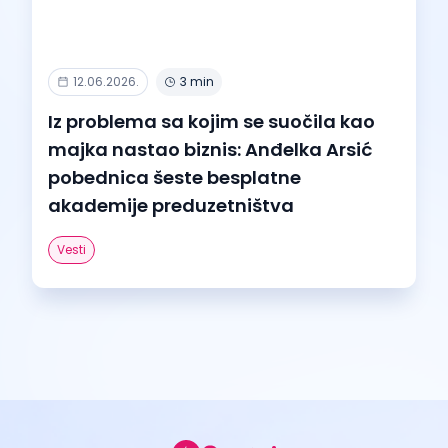
12.06.2026.
3 min
Iz problema sa kojim se suočila kao
majka nastao biznis: Anđelka Arsić
pobednica šeste besplatne
akademije preduzetništva
Vesti