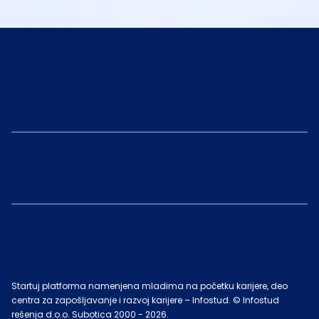
Startuj platforma namenjena mladima na početku karijere, deo
centra za zapošljavanje i razvoj karijere – Infostud. © Infostud
rešenja d.o.o. Subotica 2000 -
2026
.