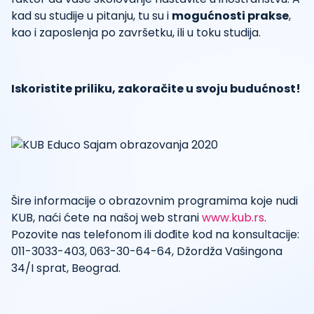
kad su studije u pitanju, tu su i
mogućnosti prakse
,
kao i zaposlenja po završetku, ili u toku studija.
Iskoristite priliku, zakoračite u svoju budućnost!
Šire informacije o obrazovnim programima koje nudi
KUB, naći ćete na našoj web strani
www.kub.rs
.
Pozovite nas telefonom ili dođite kod na konsultacije:
011-3033-403, 063-30-64-64, Džordža Vašingona
34/I sprat, Beograd.