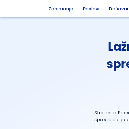
Zanimanja
Poslovi
Dešavan
Laž
spr
Student iz Franc
sprečio da ga 