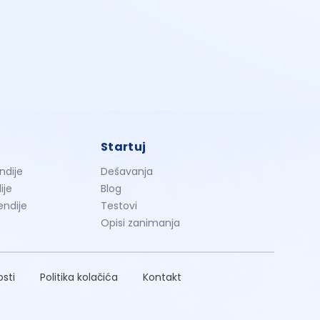
Startuj
ndije
Dešavanja
ije
Blog
endije
Testovi
Opisi zanimanja
osti
Politika kolačića
Kontakt