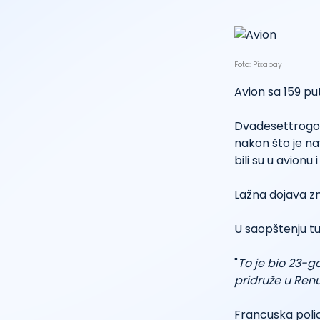
Foto: Pixabay
Avion sa 159 put
Dvadesettrogodi
nakon što je na
bili su u avionu 
Lažna dojava zn
U saopštenju tuž
"
To je bio 23-god
pridruže u Ren
Francuska polic