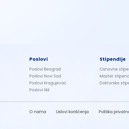
Poslovi
Stipendije
Poslovi Beograd
Osnovne stipe
Poslovi Novi Sad
Master stipend
Poslovi Kragujevac
Doktorske stip
Poslovi Niš
O nama
Uslovi korišćenja
Politika privatn