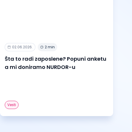
02.06.2026.
2 min
Šta to radi zaposlene? Popuni anketu
a mi doniramo NURDOR-u
Vesti