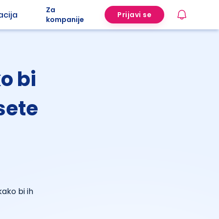
Za
acija
Prijavi se
kompanije
o bi
sete
kako bi ih