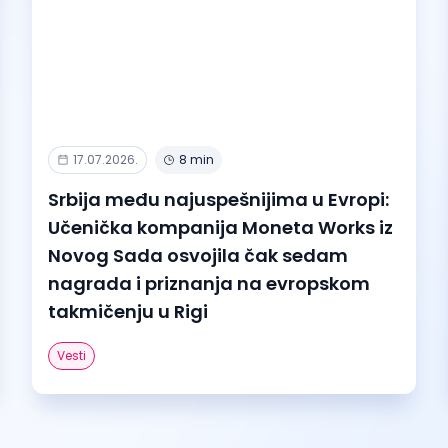
17.07.2026.
8 min
Srbija među najuspešnijima u Evropi:
Učenička kompanija Moneta Works iz
Novog Sada osvojila čak sedam
nagrada i priznanja na evropskom
takmičenju u Rigi
Vesti