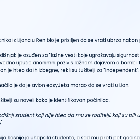
nika iz Lijona u Ren bio je prisiljen da se vrati ubrzo nakon
šnjak je osuđen za "lažne vesti koje ugrožavaju sigurnost 
vodno uputio anonimni poziv s lažnom dojavom o bombi. Nj
i on je hteo da ih izbegne, rekli su tužitelji za "Independent".
ačila je da je avion easyJeta morao da se vrati u Lion.
itelji su naveli kako je identifikovan počinilac.
išnji student koji nije hteo da mu se roditelji, koji su bili 
u
".
ija kasnije je uhapsila studenta, a sad mu preti pet godina