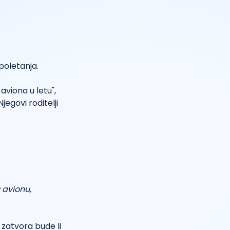
 poletanja.
aviona u letu",
egovi roditelji
u avionu,
 zatvora bude li