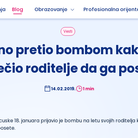
ja
Blog
Obrazovanje
Profesionalna orijent
Vesti
no pretio bombom kak
ečio roditelje da ga po
14.02.2019.
1 min
uske 18. januara prijavio je bombu na letu svojih roditelja 
posete.