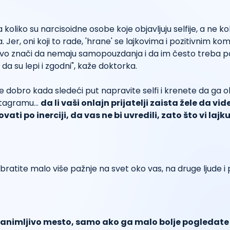
koliko su narcisoidne osobe koje objavljuju selfije, a ne ko
Jer, oni koji to rade, 'hrane' se lajkovima i pozitivnim ko
avo znači da nemaju samopouzdanja i da im često treba p
 da su lepi i zgodni", kaže doktorka.
te dobro kada sledeći put napravite selfi i krenete da ga o
stagramu…
da li vaši onlajn prijatelji zaista žele da vide 
vati po inerciji, da vas ne bi uvredili, zato što vi lajk
ratite malo više pažnje na svet oko vas, na druge ljude i 
 zanimljivo mesto, samo ako ga malo bolje pogledat