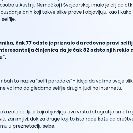
soba u Austriji, Nemačkoj i Švajcarskoj, imalo je cilj da otkr
zdanje onih koji takve slike prave i objavljuju, kao i kako ti 
selfije.
anika, čak 77 odsto je priznalo da redovno pravi selfije
eresantnija činjenica da je čak 82 odsto njih reklo d
u".
bah to naziva "selfi paradoks" - ideja da volimo svoje slike
ne volimo da gledamo selfije drugih ljudi na internetu.
pokazalo da ljudi koji objavljuju ovu vrstu fotografija smat
viti, zanimljivi, dok za druge koji to isto rade kažu da druš
amu u preznetaciju sebe.