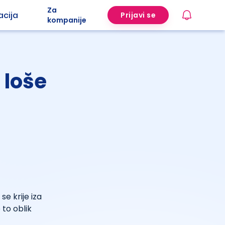
Za
acija
Prijavi se
kompanije
 loše
 se krije iza
 to oblik