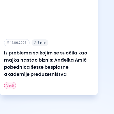
12.06.2026.
3 min
Iz problema sa kojim se suočila kao
majka nastao biznis: Anđelka Arsić
pobednica šeste besplatne
akademije preduzetništva
Vesti