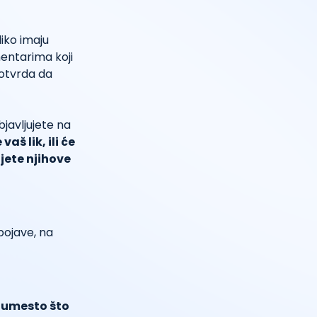
liko imaju
mentarima koji
otvrda da
bjavljujete na
vaš lik, ili će
ujete njihove
pojave, na
e umesto što