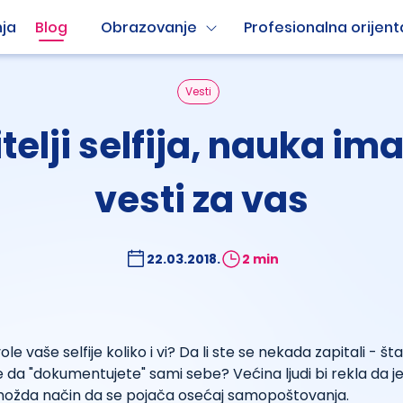
ja
Blog
Obrazovanje
Profesionalna orijent
Vesti
itelji selfija, nauka ima
vesti za vas
22.03.2018.
2 min
 vole vaše selfije koliko i vi? Da li ste se nekada zapitali - šta
e da "dokumentujete" sami sebe? Većina ljudi bi rekla da je
i možda način da se pojača osećaj samopoštovanja.