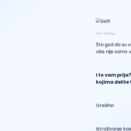
Foto: Pixabay
Šta god da su va
više nije samo 
I to vam prija
kojima delite 
Grešite!
Istraživanje ko