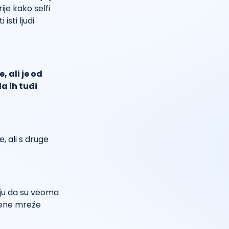
ije kako selfi
isti ljudi
, ali je od
a ih tuđi
, ali s druge
raju da su veoma
tvene mreže