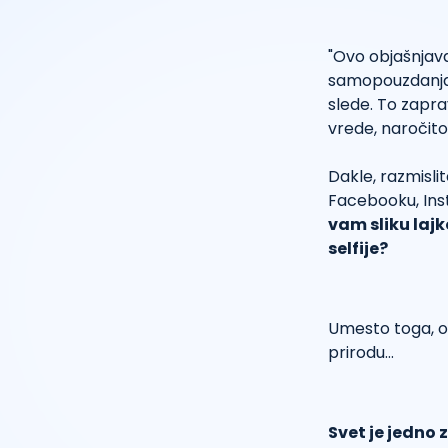
"Ovo objašnjava 
samopouzdanja. 
slede. To zapr
vrede, naročito
Dakle, razmisli
Facebooku, In
vam sliku lajko
selfije?
Umesto toga, ob
prirodu…
Svet je jedno