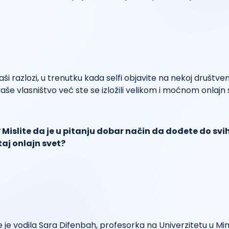
ši razlozi, u trenutku kada selfi objavite na nekoj društven
vaše vlasništvo već ste se izložili velikom i moćnom onlajn 
? Mislite da je u pitanju dobar način da dođete do svi
taj onlajn svet?
je je vodila Sara Difenbah, profesorka na Univerzitetu u Min