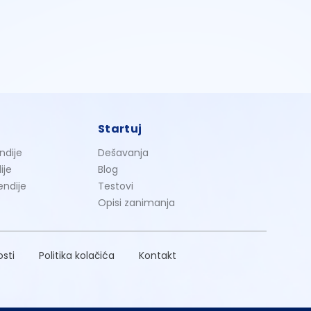
Startuj
ndije
Dešavanja
ije
Blog
endije
Testovi
Opisi zanimanja
osti
Politika kolačića
Kontakt