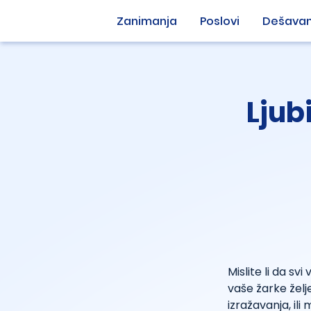
Zanimanja
Poslovi
Dešavan
Ljub
Mislite li da svi
vaše žarke želj
izražavanja, il