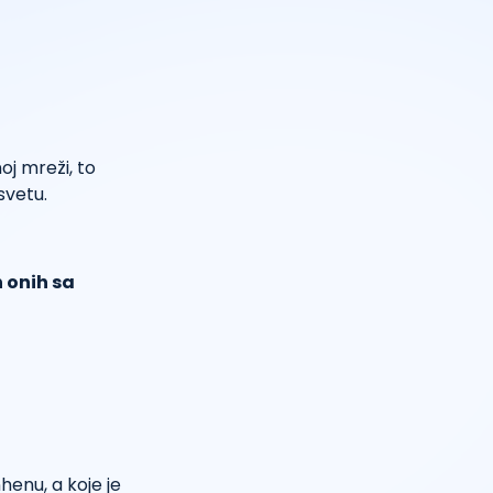
oj mreži, to
svetu.
h onih sa
henu, a koje je