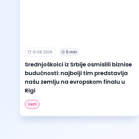
01.06.2026.
5 min
Srednjoškolci iz Srbije osmislili biznise
budućnosti: najbolji tim predstavlja
našu zemlju na evropskom finalu u
Rigi
Vesti