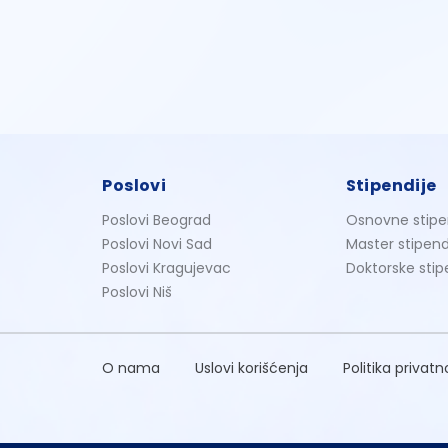
Poslovi
Stipendije
Poslovi Beograd
Osnovne stipe
Poslovi Novi Sad
Master stipend
Poslovi Kragujevac
Doktorske stip
Poslovi Niš
O nama
Uslovi korišćenja
Politika privatn