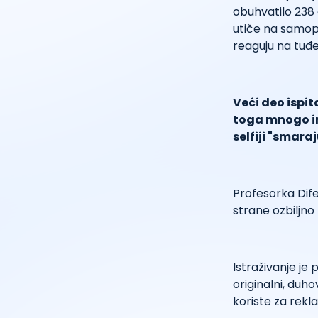
obuhvatilo 238 o
utiče na samopou
reaguju na tuđe 
Veći deo ispit
toga mnogo int
selfiji "smaraj
Profesorka Difen
strane ozbiljno 
Istraživanje je 
originalni, duho
koriste za rekl