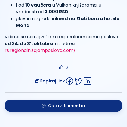
1 od
10 vaučera
u Vulkan knjižarama, u
vrednosti od
3.000 RSD
glavnu nagradu
vikend na Zlatiboru u hotelu
Mona
Vidimo se na najvećem regionalnom sajmu poslova
od 24. do 31. oktobra
na adresi
rs.regionalnisajamposlova.com/
Kopiraj link
Ostavi komentar