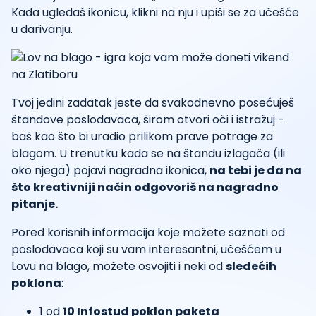
Kada ugledaš ikonicu, klikni na nju i upiši se za učešće
u darivanju.
Tvoj jedini zadatak jeste da svakodnevno posećuješ
štandove poslodavaca, širom otvori oči i istražuj -
baš kao što bi uradio prilikom prave potrage za
blagom. U trenutku kada se na štandu izlagača (ili
oko njega) pojavi nagradna ikonica,
na tebi je da na
što kreativniji način odgovoriš na nagradno
pitanje.
Pored korisnih informacija koje možete saznati od
poslodavaca koji su vam interesantni, učešćem u
Lovu na blago, možete osvojiti i neki od
sledećih
poklona
:
1 od
10 Infostud poklon paketa