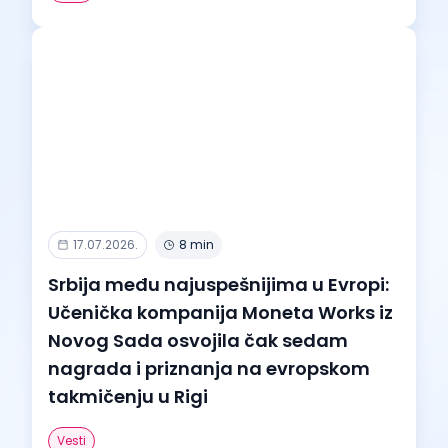
17.07.2026.
8 min
Srbija među najuspešnijima u Evropi:
Učenička kompanija Moneta Works iz
Novog Sada osvojila čak sedam
nagrada i priznanja na evropskom
takmičenju u Rigi
Vesti