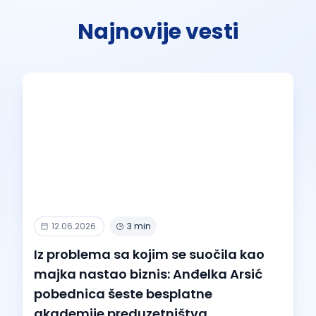
Najnovije vesti
12.06.2026.
3 min
Iz problema sa kojim se suočila kao
majka nastao biznis: Anđelka Arsić
pobednica šeste besplatne
akademije preduzetništva