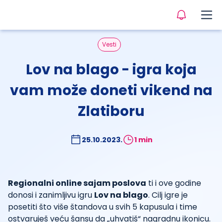
Vesti
Lov na blago - igra koja
vam može doneti vikend na
Zlatiboru
25.10.2023.
1 min
Regionalni online sajam poslova
ti i ove godine
donosi i zanimljivu igru
Lov na blago
. Cilj igre je
posetiti što više štandova u svih 5 kapusula i time
ostvaruješ veću šansu da „uhvatiš“ nagradnu ikonicu.