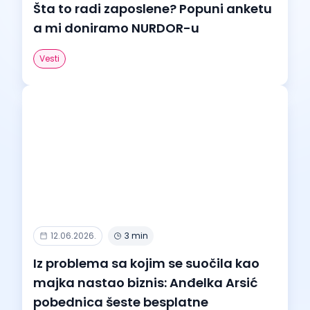
Šta to radi zaposlene? Popuni anketu
a mi doniramo NURDOR-u
Vesti
12.06.2026.
3 min
Iz problema sa kojim se suočila kao
majka nastao biznis: Anđelka Arsić
pobednica šeste besplatne