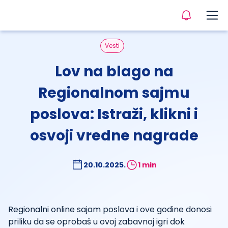
Vesti
Lov na blago na
Regionalnom sajmu
poslova: Istraži, klikni i
osvoji vredne nagrade
20.10.2025.
1 min
Regionalni
online
sajam poslova i ove godine donosi
priliku da se oprobaš u ovoj zabavnoj igri dok