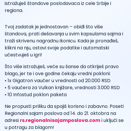
istražuješ štandove poslodavaca iz cele Srbije i
regiona.
Tvoj zadatak je jednostavan – obiđi što više
štandova, prati dešavanja u svim kapsulama sajma i
traži skrivenu nagradnu ikonicu. Kada je pronađeš,
klikni na nju, ostavi svoje podatke i automatski
učestvuješ u igri!
Što više istražuješ, veće su šanse da otkriješ pravo
blago, jer te i ove godine čekaju vredni pokloni:
• 1x Gigatron vaučer u vrednosti od 20.000 RSD
• 5 vaučera za Vulkan knjižare, vrednosti 3.000 RSD
• 10 Infostud poklon paketa
Ne propusti priliku da spojiš korisno i zabavno. Poseti
Regionalni sajam poslova od 14. do 21. oktobra na
adresi
rs.regionalnisajamposlova.com
i uključi se
u potragu za blagom!