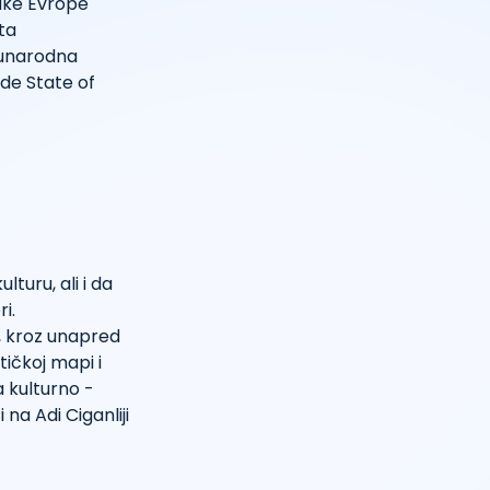
nike Evrope
ta
đunarodna
de State of
lturu, ali i da
i.
u, kroz unapred
tičkoj mapi i
 kulturno -
na Adi Ciganliji