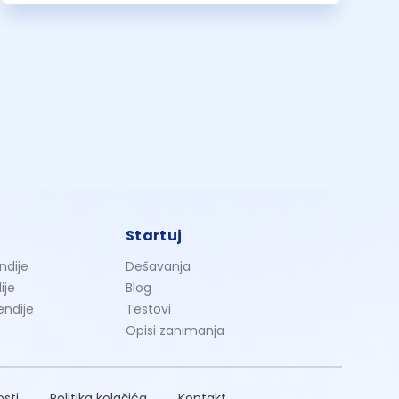
Startuj
ndije
Dešavanja
ije
Blog
endije
Testovi
Opisi zanimanja
osti
Politika kolačića
Kontakt