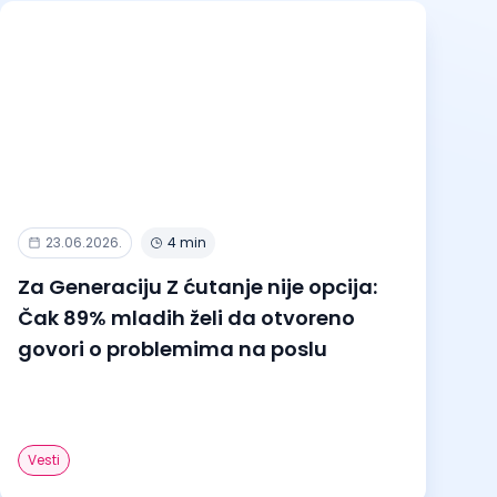
23.06.2026.
4 min
Za Generaciju Z ćutanje nije opcija:
Čak 89% mladih želi da otvoreno
govori o problemima na poslu
Vesti