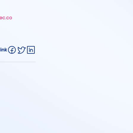
ec.co
link