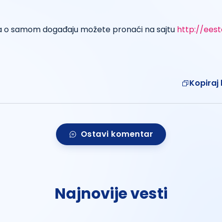
ja o samom događaju možete pronaći na sajtu
http://eest
Kopiraj 
Ostavi komentar
Najnovije vesti