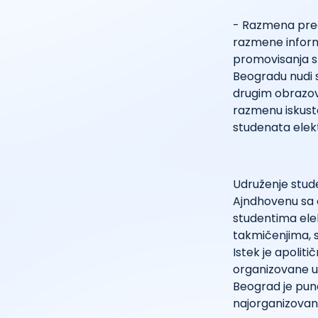
- Razmena preds
razmene inform
promovisanja st
Beogradu nudi s
drugim obrazov
razmenu iskust
studenata elek
Udruženje stud
Ajndhovenu sa 
studentima ele
takmičenjima, s
Istek je apolit
organizovane u 
Beograd je puno
najorganizovanij