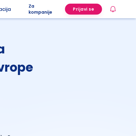
Za
acija
Prijavi se
kompanije
a
Evrope