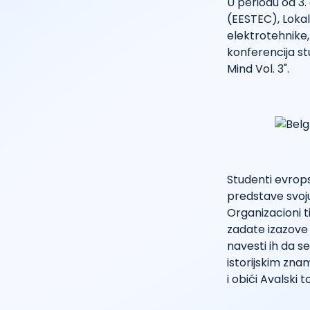
U periodu od 3.
(EESTEC), Lokal
elektrotehnike,
konferencija s
Mind Vol. 3".
Studenti evropsk
predstave svoju
Organizacioni t
zadate izazove k
navesti ih da s
istorijskim znam
i obići Avalski t