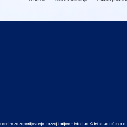
entra za zapošljavanje i razvoj karijere – Infostud. © Infostud rešenja d