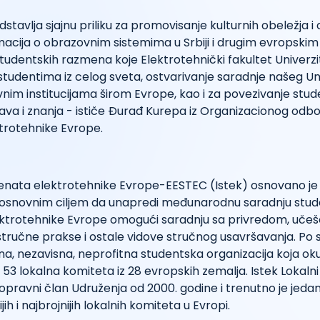
tavlja sjajnu priliku za promovisanje kulturnih obeležja i o
acija o obrazovnim sistemima u Srbiji i drugim evropski
udentskih razmena koje Elektrotehnički fakultet Univerzi
tudentima iz celog sveta, ostvarivanje saradnje našeg Un
nim institucijama širom Evrope, kao i za povezivanje stu
ava i znanja - ističe Đurađ Kurepa iz Organizacionog odb
trotehnike Evrope.
enata elektrotehnike Evrope-EESTEC (Istek) osnovano je 
osnovnim ciljem da unapredi međunarodnu saradnju stude
ktrotehnike Evrope omogući saradnju sa privredom, uče
tručne prakse i ostale vidove stručnog usavršavanja. Po sv
ična, nezavisna, neprofitna studentska organizacija koja ok
53 lokalna komiteta iz 28 evropskih zemalja. Istek Lokaln
pravni član Udruženja od 2000. godine i trenutno je jeda
ih i najbrojnijih lokalnih komiteta u Evropi.