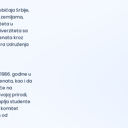
bičaja Srbije,
m zemljama,
teta u
iverziteta sa
denata kroz
ora Udruženja
1986. godine u
nata, kao i da
šće na
ojoj prirodi,
uplja studente
i komitet
n od