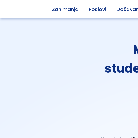
Zanimanja
Poslovi
Dešavan
stude