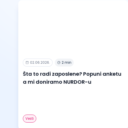
02.06.2026.
2 min
Šta to radi zaposlene? Popuni anketu
a mi doniramo NURDOR-u
Vesti