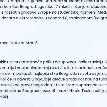
 do 10. maja 2017. godine Udruženje studenata elektroteh
ni komitet Beograd, ugostiće 17 mladih inženjera, studena
 iz različitih gradova Evrope na studentskoj razmeni "Me
tudenata elektrotehnike u Beogradu", sa sloganom "Belgra
ih univerziteta imaće priliku da upoznaju našu tradiciju i ku
 zemlju i nacionalnu kuhinju u okviru Internacionalne večer
im će im pokazati najlepšu sliku Beograda i života u njem
oji će ih odvesti u najdublje delove grada koji nisu na turis
e osete kao pravi Beograđani. U isto vreme upoznaće se sa
enitostima Beograda, posetiti muzej Nikole Tesle, roštiljati 
oranj.