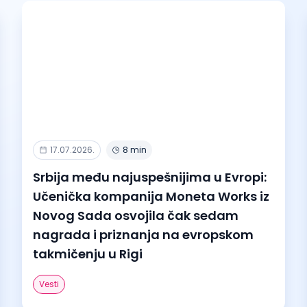
17.07.2026.
8 min
Srbija među najuspešnijima u Evropi:
Učenička kompanija Moneta Works iz
Novog Sada osvojila čak sedam
nagrada i priznanja na evropskom
takmičenju u Rigi
Vesti