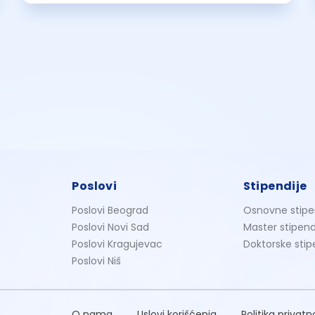
Poslovi
Stipendije
Poslovi Beograd
Osnovne stipe
Poslovi Novi Sad
Master stipend
Poslovi Kragujevac
Doktorske stip
Poslovi Niš
O nama
Uslovi korišćenja
Politika privatn