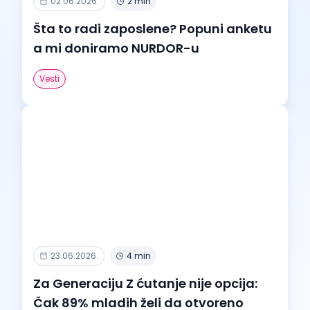
02.06.2026.
2 min
Šta to radi zaposlene? Popuni anketu
a mi doniramo NURDOR-u
Vesti
23.06.2026.
4 min
Za Generaciju Z ćutanje nije opcija:
Čak 89% mladih želi da otvoreno