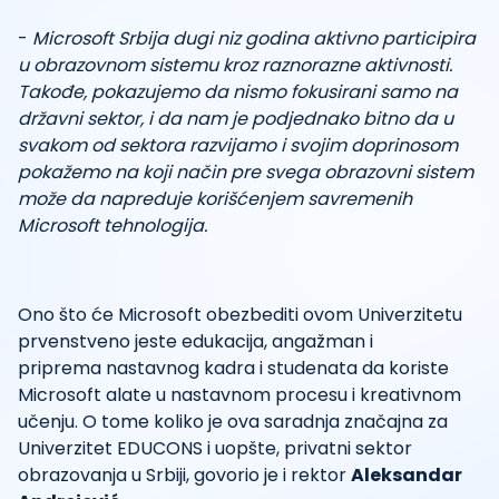
-
Microsoft Srbija dugi niz godina aktivno participira
u obrazovnom sistemu kroz raznorazne aktivnosti.
Takođe, pokazujemo da nismo fokusirani samo na
državni sektor, i da nam je podjednako bitno da u
svakom od sektora razvijamo i svojim doprinosom
pokažemo na koji način pre svega obrazovni sistem
može da napreduje korišćenjem savremenih
Microsoft tehnologija.
Ono što će Microsoft obezbediti ovom Univerzitetu
prvenstveno jeste edukacija, angažman i
priprema nastavnog kadra i studenata da koriste
Microsoft alate u nastavnom procesu i kreativnom
učenju. O tome koliko je ova saradnja značajna za
Univerzitet EDUCONS i uopšte, privatni sektor
obrazovanja u Srbiji, govorio je i rektor
Aleksandar