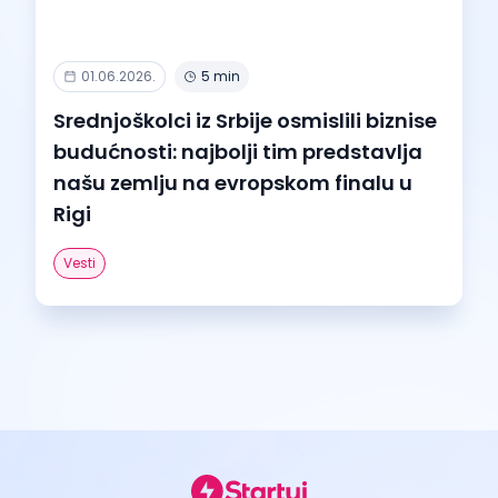
01.06.2026.
5 min
Srednjoškolci iz Srbije osmislili biznise
budućnosti: najbolji tim predstavlja
našu zemlju na evropskom finalu u
Rigi
Vesti