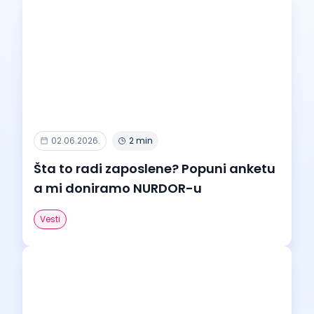
02.06.2026.
2 min
Šta to radi zaposlene? Popuni anketu
a mi doniramo NURDOR-u
Vesti