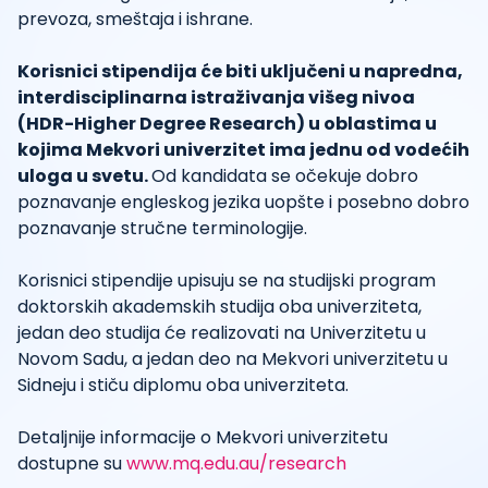
prevoza, smeštaja i ishrane.
Korisnici stipendija će biti uključeni u napredna,
interdisciplinarna istraživanja višeg nivoa
(HDR-Higher Degree Research) u oblastima u
kojima Mekvori univerzitet ima jednu od vodećih
uloga u svetu.
Od kandidata se očekuje dobro
poznavanje engleskog jezika uopšte i posebno dobro
poznavanje stručne terminologije.
Korisnici stipendije upisuju se na studijski program
doktorskih akademskih studija oba univerziteta,
jedan deo studija će realizovati na Univerzitetu u
Novom Sadu, a jedan deo na Mekvori univerzitetu u
Sidneju i stiču diplomu oba univerziteta.
Detaljnije informacije o Mekvori univerzitetu
dostupne su
www.mq.edu.au/research