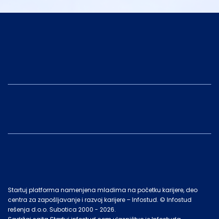
Startuj platforma namenjena mladima na početku karijere, deo
centra za zapošljavanje i razvoj karijere – Infostud. © Infostud
rešenja d.o.o. Subotica 2000 -
2026
.