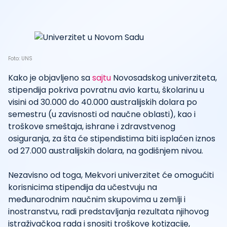
Foto: UNS
Kako je objavljeno sa
sajtu
Novosadskog univerziteta,
stipendija pokriva povratnu avio kartu, školarinu u
visini od 30.000 do 40.000 australijskih dolara po
semestru (u zavisnosti od naučne oblasti), kao i
troškove smeštaja, ishrane i zdravstvenog
osiguranja, za šta će stipendistima biti isplaćen iznos
od 27.000 australijskih dolara, na godišnjem nivou.
Nezavisno od toga, Mekvori univerzitet će omogućiti
korisnicima stipendija da učestvuju na
međunarodnim naučnim skupovima u zemlji i
inostranstvu, radi predstavljanja rezultata njihovog
istraživačkog rada i snositi troškove kotizacije,