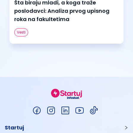
Šta biraju mladi, a koga traže
poslodavci: Analiza prvog upisnog
roka na fakultetima
Vesti
Startuj