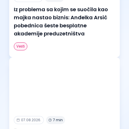
Iz problema sa kojim se suočila kao
majka nastao biznis: Anđelka Arsić
pobednica šeste besplatne
akademije preduzetništva
Vesti
07.08.2026.
7 min