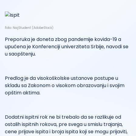
Foto: NajStudent (AdobeStock)
Preporuka je doneta zbog pandemije kovida-19 a
upućena je Konferenciji univerziteta Srbije, navodi se
u saopštenju.
Predlog je da visokoškolske ustanove postupe u
skladu sa Zakonom o visokom obrazovanju i svojim
opštim aktima.
Dodatni ispitni rok ne bi trebalo da se razlikuje od
ostalih ispitnih rokova, pre svega u smislu trajanja,
cene prijave ispita i broja ispita koji se mogu prijaviti,