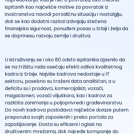
ispitanih kao najčešće motive za povratak iz
inostranstva navodi porodičnu situaciju i nostalgiju,
dok se kao dodatni razlozi izdvajaju stečena
finansijska sigurnost, ponuđeni posao u Srbiji i želja da
se doprinesu razvoju zemlje i društva.
U istraživanju se i oko 80 odsto ispitanika izjasnilo da
se na tržištu rada osećaju efekti odliva kvalitetnog
kadra iz Srbije. Najviše kadrova nedostaje u IT
sektoru, posebno su traženi data analitičari, a u
deficitu su i prodavci, komercijalisti, vozači,
magacioneri, vozači viljuškara, kao i kadrovi za
različita zanimanja u poljoprivredi i građevinarstvu.
Do novih kadrova poslodavci najčešće dolaze putem
preporuka svojih zaposlenih i preko portala za
zapošljavanje. Dosta su efikasni i oglasi na
društvenim mrežama, dok najređe kompanije do