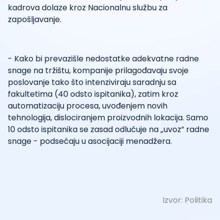
kadrova dolaze kroz Nacionalnu službu za
zapošljavanje.
- Kako bi prevazišle nedostatke adekvatne radne
snage na tržištu, kompanije prilagođavaju svoje
poslovanje tako što intenziviraju saradnju sa
fakultetima (40 odsto ispitanika), zatim kroz
automatizaciju procesa, uvođenjem novih
tehnologija, dislociranjem proizvodnih lokacija. Samo
10 odsto ispitanika se zasad odlučuje na „uvoz” radne
snage - podsećaju u asocijaciji menadžera.
Izvor:
Politika