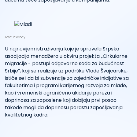
Foto: Pixabay
U najnovijem istraživanju koje je sprovela Srpska
asocijacija menadžera u okviru projekta „Cirkularne
migracije - postupi odgovorno sada za budućnost
Srbije”, koji se realizuje uz podršku Vlade Švajcarske,
ističe se i da bi subvencije za zajedničke inicijative sa
fakultetima i programi karijernog razvoja za mlade,
kao i vremenski ograničeno ukidanje poreza i
doprinosa za zaposlene koji dobijaju prvi posao
takođe mogli da doprinesu porastu zapošljavanja
kvalitetnog kadra.