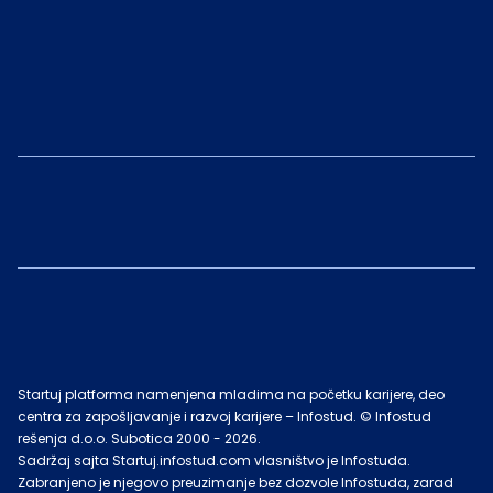
Startuj platforma namenjena mladima na početku karijere, deo
centra za zapošljavanje i razvoj karijere – Infostud. © Infostud
rešenja d.o.o. Subotica 2000 -
2026
.
Sadržaj sajta Startuj.infostud.com vlasništvo je Infostuda.
Zabranjeno je njegovo preuzimanje bez dozvole Infostuda, zarad