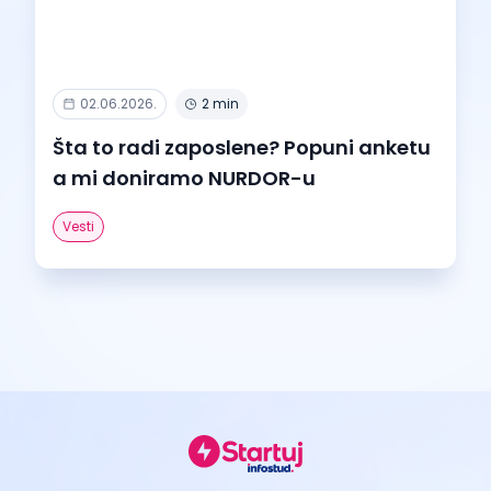
02.06.2026.
2 min
Šta to radi zaposlene? Popuni anketu
a mi doniramo NURDOR-u
Vesti