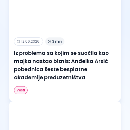
12.06.2026.
3 min
Iz problema sa kojim se suočila kao
majka nastao biznis: Anđelka Arsić
pobednica šeste besplatne
akademije preduzetništva
Vesti