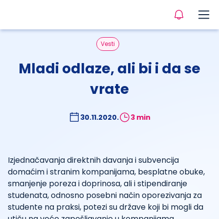
Vesti
Mladi odlaze, ali bi i da se
vrate
30.11.2020.
3 min
Izjednačavanja direktnih davanja i subvencija
domaćim i stranim kompanijama, besplatne obuke,
smanjenje poreza i doprinosa, ali i stipendiranje
studenata, odnosno posebni način oporezivanja za
studente na praksi, potezi su države koji bi mogli da
utiču na veće zapošljavanje u kompanijama.