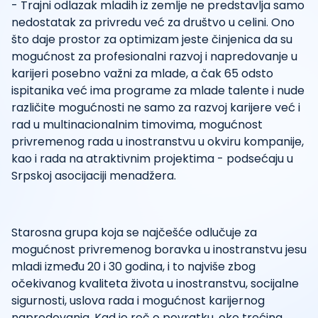
- Trajni odlazak mladih iz zemlje ne predstavlja samo
nedostatak za privredu već za društvo u celini. Ono
što daje prostor za optimizam jeste činjenica da su
mogućnost za profesionalni razvoj i napredovanje u
karijeri posebno važni za mlade, a čak 65 odsto
ispitanika već ima programe za mlade talente i nude
različite mogućnosti ne samo za razvoj karijere već i
rad u multinacionalnim timovima, mogućnost
privremenog rada u inostranstvu u okviru kompanije,
kao i rada na atraktivnim projektima - podsećaju u
Srpskoj asocijaciji menadžera.
Starosna grupa koja se najčešće odlučuje za
mogućnost privremenog boravka u inostranstvu jesu
mladi između 20 i 30 godina, i to najviše zbog
očekivanog kvaliteta života u inostranstvu, socijalne
sigurnosti, uslova rada i mogućnost karijernog
napredovanja. Kad je reč o povratku, oko trećina