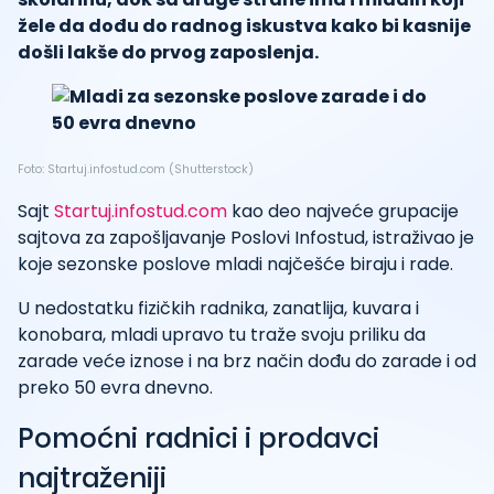
žele da dođu do radnog iskustva kako bi kasnije
došli lakše do prvog zaposlenja.
Foto: Startuj.infostud.com (Shutterstock)
Sajt
Startuj.infostud.com
kao deo najveće grupacije
sajtova za zapošljavanje Poslovi Infostud, istraživao je
koje sezonske poslove mladi najčešće biraju i rade.
U nedostatku fizičkih radnika, zanatlija, kuvara i
konobara, mladi upravo tu traže svoju priliku da
zarade veće iznose i na brz način dođu do zarade i od
preko 50 evra dnevno.
Pomoćni radnici i prodavci
najtraženiji