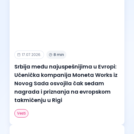
17.07.2026.
8 min
Srbija među najuspešnijima u Evropi:
Učenička kompanija Moneta Works iz
Novog Sada osvojila čak sedam
nagrada i priznanja na evropskom
takmičenju u Rigi
Vesti