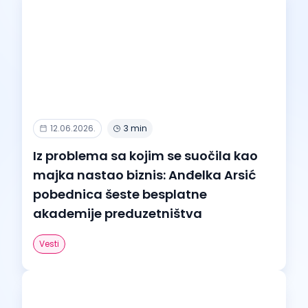
12.06.2026.
3 min
Iz problema sa kojim se suočila kao
majka nastao biznis: Anđelka Arsić
pobednica šeste besplatne
akademije preduzetništva
Vesti