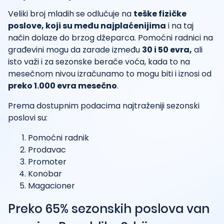
Veliki broj mladih se odlučuje na
teške fizičke
poslove, koji su među najplaćenijima
i na taj
način dolaze do brzog džeparca. Pomoćni radnici na
građevini mogu da zarade između
30 i 50 evra,
ali
isto važi i za sezonske berače voća, kada to na
mesečnom nivou izračunamo to mogu biti i iznosi od
preko 1.000 evra mesečno
.
Prema dostupnim podacima najtraženiji sezonski
poslovi su:
Pomoćni radnik
Prodavac
Promoter
Konobar
Magacioner
Preko 65% sezonskih poslova van