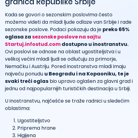
granica Republike Srbije
Kada se govori o sezonskim poslovima često
možemo videti da mladi ljude odlaze van Srbije i rade
sezonske poslove. Podaci pokazuju da je
preko 65%
oglasa za
sezonske poslove na sajtu
Startuj.infostud.com
dostupno u inostranstvu.
Ovi poslovi se odnose na oblast ugostiteljstva i u
velikoj većini mladi ljudi se odlučuju za primorje,
Nemačku i Austriju. Pored inostranstva mladi imaju
najveću ponudu
u Beogradu i na Kopaoniku, te je
svaki treći oglas
bio upravo oglašen za glavni grad i
jednu od najpopularnijih turističkih destinacija u Srbiji.
U inostranstvu, najčešće se traže radnici u sledećim
oblastima:
Ugostiteljstvo
Priprema hrane
Higijena