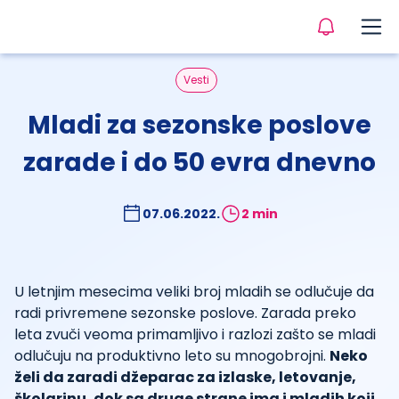
Vesti
Mladi za sezonske poslove
zarade i do 50 evra dnevno
07.06.2022.
2 min
U letnjim mesecima veliki broj mladih se odlučuje da
radi privremene sezonske poslove. Zarada preko
leta zvuči veoma primamljivo i razlozi zašto se mladi
odlučuju na produktivno leto su mnogobrojni.
Neko
želi da zaradi džeparac za izlaske, letovanje,
školarinu, dok sa druge strane ima i mladih koji