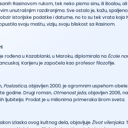
nih Rasinovom rukom, tek neko pismo sinu, ili Boalou, ali 
vim unutrašnjim razdiranjima. Sve ostalo je, kažu, spaljeno.
bzir istorijske podatke i datume, no to su tek vrata koja N
pustila svoju maštu, viziju, svoju bliskost sa Rasinom.
ri
i je rođena u Kazablanki, u Maroku, diplomirala na
École no
ancuskoj. Karijeru je započela kao profesor filozofije.
n,
Poslastica
, objavljen 2000. je ogromnim uspehom obele
 te godine. Drugi roman,
Otmenost ježa
, objavljen 2006, n
ih ljubitelja. Prodat je u milionima primeraka širom sveta.
kon izlaska ovog kultnog dela, objavljuje
Život vilenjaka
. 