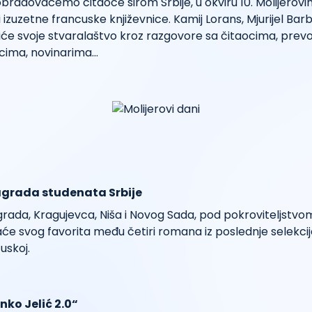
radovaćemo čitaoce širom Srbije, u okviru 10. Molijerovi
 izuzetne francuske književnice. Kamij Lorans, Mjurijel Barbe
iće svoje stvaralaštvo kroz razgovore sa čitaocima, prev
scima, novinarima…
grada studenata Srbije
grada, Kragujevca, Niša i Novog Sada, pod pokroviteljstv
će svog favorita među četiri romana iz poslednje selekci
uskoj.
ko Jelić 2.0“