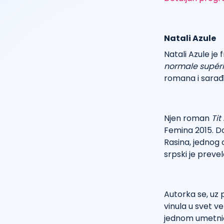
Natali Azule
Natali Azule je
normale supér
romana i sarađiv
Njen roman
Tit
Femina 2015. Do
Rasina, jednog 
srpski je preve
Autorka se, uz 
vinula u svet v
jednom umetničk