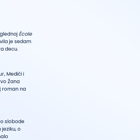
uglednoj
École
vila je sedam
 za decu.
r, Mediči i
štvo Žana
aj roman na
uno slobode
jeziku, o
malo