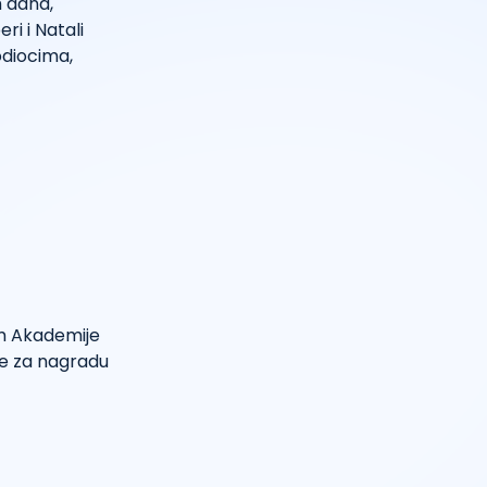
h dana,
ri i Natali
odiocima,
om Akademije
je za nagradu