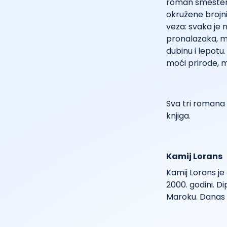
roman smešten 
okružene brojni
veza: svaka je
pronalazaka, mi
dubinu i lepotu.
moći prirode, m
Sva tri romana 
knjiga.
Kamij Lorans
Kamij Lorans je
2000. godini. D
Maroku. Danas p