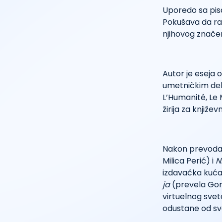
Uporedo sa pisa
Pokušava da raza
njihovog značen
Autor je eseja 
umetničkim del
L’Humanité, Le 
žirija za knjiž
Nakon prevod
Milica Perić) i
Ni
izdavačka kuća
ja
(prevela Gor
virtuelnog svet
odustane od svo