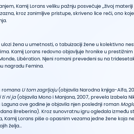
njem, Kamij Lorans veliku pažnju posvećuje „živoj materiji
zna, kroz zanimljive pristupe, skriveno lice reči, ono koje
ja.
o ulozi žena u umetnosti, o tabuizaciji žene u kolektivno ne
ima. Kamij Lorans redovno objavljuje hronike u prestižni
Monde, Libération. Njeni romani prevedeni su na tridesetak 
evnu nagradu Femina.
a romana
U tom zagrljaju
(objavila Narodna knjiga-Alfa, 2
 ti ni ja
(objavila Mono i Manjana, 2007, prevela Izabela Nik
 Laguna ove godine je objavila njen poslednji roman
Mogla
dana Breberina). Kroz sunovratnu igru ogledala između st
a, Kamij Lorans piše o opasnim vezama jedne žene koja ne 
jih želja…