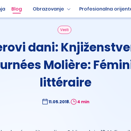
ja
Blog
Obrazovanje
Profesionalna orijent
Vesti
erovi dani: Knjiženstve
urnées Molière: Fémin
littéraire
11.05.2018.
4 min