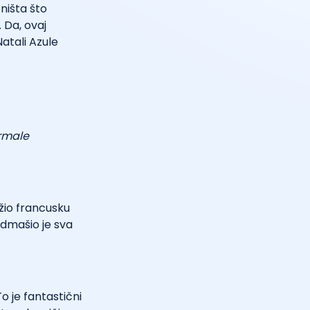
ništa što
 Da, ovaj
atali Azule
rmale
žio francusku
admašio je sva
To je fantastični