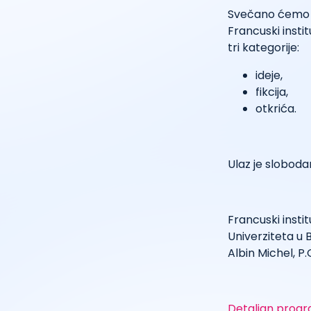
Svečano ćemo ob
Francuski instit
tri kategorije:
ideje,
fikcija,
otkrića.
Ulaz je slobod
Francuski instit
Univerziteta u 
Albin Michel, P.O
Detaljan progr