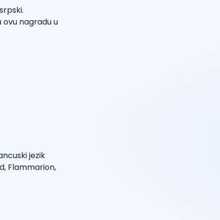
rpski.
ju ovu nagradu u
ancuski jezik
rd, Flammarion,