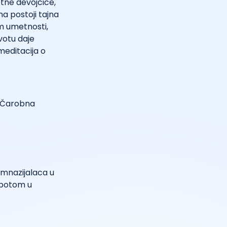
tne devojčice,
ma postoji tajna
m umetnosti,
votu daje
 meditacija o
la Čarobna
imnazijalaca u
 potom u