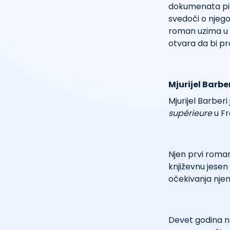
dokumenata pisa
svedoči o njego
roman uzima u o
otvara da bi pro
Mjurijel Barbe
Mjurijel Barber
supérieure
u Fr
Njen prvi roma
književnu jesen
očekivanja njen
Devet godina na