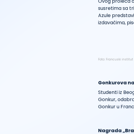
Ovog proleća ob
susretima sa tri
Azule predstav
izdavačima, pi
Foto: Francuski institut
Gonkurova na
Studenti iz Beo
Gonkur, odabra
Gonkur u Franc
Nagrada „Bran