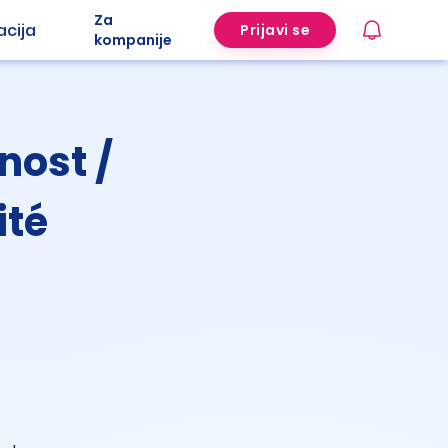
Za
acija
Prijavi se
kompanije
nost /
ité