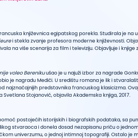
 francuska književnica egipatskog porekla. Studirala je na 
ieure
i stekla zvanje profesora moderne književnosti. Obja
ala na više scenarija za film i televiziju. Objavljuje i knjige
 nije voleo Bereniku
ušao je u najuži izbor za nagrade Gonku
bio je nagradu Mediči. U središtu romana je lik i stvarala
od najznačajnijih predstavnika francuskog klasicizma. Ov
la Svetlana Stojanović, objavila Akademska knjiga, 2017.
pomoć postojećih istorijskih i biografskih podataka, sa p
elikog stvaraoca i donela dosad nezapisanu priču o jednom 
om univerzumu, o jednoj intimnoj topografiji. Ostalo je 