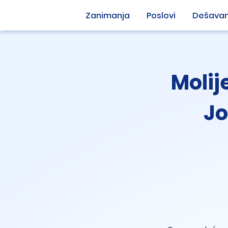
Zanimanja
Poslovi
Dešavan
Molij
Jo