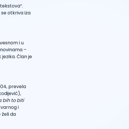
 tekstova“.
 se otkriva iza
svesnom i u
m novinama –
jezika. Član je
004, prevela
odijević),
 bih to biti
varnog i
želi da