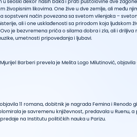
u seoski dekor naših baka i prati pustolovine dve zagone
m živopisnim likovima. One žive u dve zemlje, ali među nji
 na sopstveni način povezana sa svetom vilenjaka – sveto
sterije, ali i one usklađenosti sa prirodom koja ljudskom ži
 Ovo je bezvremena priča o silama dobra i zla, ali i driljiva
uzike, umetnosti pripovedanja i ljubavi.
Mjurijel Barberi prevela je Melita Logo Milutinović, objavi
 objavila 11 romana, dobitnik je nagrada Femina i Renodo g
iplomirala je savremenu književnost, predavala u Ruenu, a
redaje na Institutu političkih nauka u Parizu.