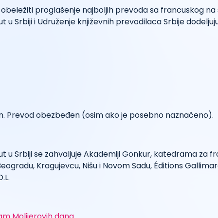
eležiti proglašenje najboljih prevoda sa francuskog na s
ut u Srbiji i Udruženje književnih prevodilaca Srbije dodelju
an. Prevod obezbeđen (osim ako je posebno naznačeno).
ut u Srbiji se zahvaljuje Akademiji Gonkur, katedrama za fr
Beogradu, Kragujevcu, Nišu i Novom Sadu, Éditions Gallima
.L.
am Molijerovih dana
.