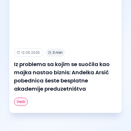
12.06.2026.
3 min
Iz problema sa kojim se suočila kao
majka nastao biznis: Anđelka Arsić
pobednica šeste besplatne
akademije preduzetništva
Vesti