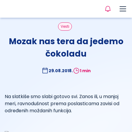
Vesti
Mozak nas tera da jedemo
čokoladu
29.08.2018.
1 min
Na slatkiše smo slabi gotovo svi. Zanos ili, u manjoj
meri, ravnodušnost prema poslasticama zavisi od
određenih moždanih funkcija.