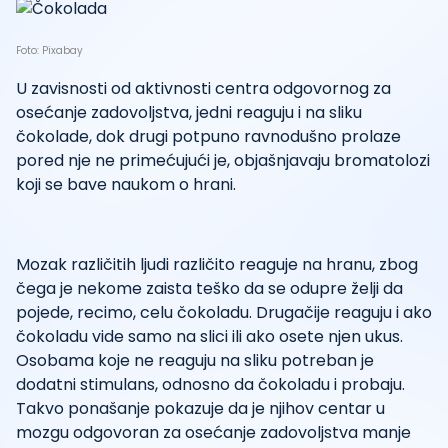
Foto: Pixabay
U zavisnosti od aktivnosti centra odgovornog za
osećanje zadovoljstva, jedni reaguju i na sliku
čokolade, dok drugi potpuno ravnodušno prolaze
pored nje ne primećujući je, objašnjavaju bromatolozi
koji se bave naukom o hrani.
Mozak različitih ljudi različito reaguje na hranu, zbog
čega je nekome zaista teško da se odupre želji da
pojede, recimo, celu čokoladu. Drugačije reaguju i ako
čokoladu vide samo na slici ili ako osete njen ukus.
Osobama koje ne reaguju na sliku potreban je
dodatni stimulans, odnosno da čokoladu i probaju.
Takvo ponašanje pokazuje da je njihov centar u
mozgu odgovoran za osećanje zadovoljstva manje