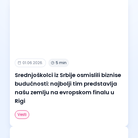
01.06.2026.
5 min
Srednjoškolci iz Srbije osmislili biznise
budućnosti: najbolji tim predstavlja
našu zemlju na evropskom finalu u
Rigi
Vesti