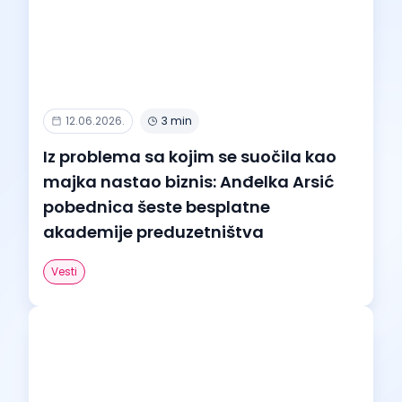
12.06.2026.
3 min
Iz problema sa kojim se suočila kao
majka nastao biznis: Anđelka Arsić
pobednica šeste besplatne
akademije preduzetništva
Vesti