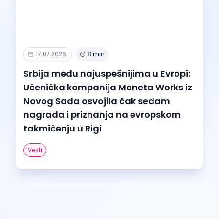
17.07.2026.
8 min
Srbija među najuspešnijima u Evropi:
Učenička kompanija Moneta Works iz
Novog Sada osvojila čak sedam
nagrada i priznanja na evropskom
takmičenju u Rigi
Vesti