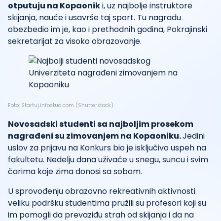
otputuju na Kopaonik
i, uz najbolje instruktore
skijanja, nauče i usavrše taj sport. Tu nagradu
obezbedio im je, kao i prethodnih godina, Pokrajinski
sekretarijat za visoko obrazovanje.
Foto: Startuj.infostud.com (Shutterstock)
Novosadski studenti sa najboljim prosekom
nagrađeni su zimovanjem na Kopaoniku.
Jedini
uslov za prijavu na Konkurs bio je isključivo uspeh na
fakultetu. Nedelju dana uživaće u snegu, suncu i svim
čarima koje zima donosi sa sobom.
U sprovođenju obrazovno rekreativnih aktivnosti
veliku podršku studentima pružili su profesori koji su
im pomogli da prevaziđu strah od skijanja i da na