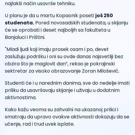
najlakši način usavrše tehniku.
U planu je da u martu Kopaonik poseti
još 250
studenata.
Pored novosadskih studenata, u skijanju
će se oprobati i deset najboljih sa fakulteta u
Banjaluci i Prištini.
"Mladi ljudi koji imaju prosek osam i po, devet
zaslužuju podršku i oni su ovde danas najsvetliji bez
obzira što je maglovit dan“, rekao je pokrajinski
sektretar za visoko obrazovanje Zoran Milošević.
Studenti će i u narednim danima, sve do nedelje imati
priliku da usavršavaju skijanje i uživaju u dodatnim
aktivnostima.
Kako kažu veoma su zahvalni na ukazanoj prilici i
smatraju da upravo ovakve aktivnosti dokazuju da se
učenje, rad i trud uvek isplate.