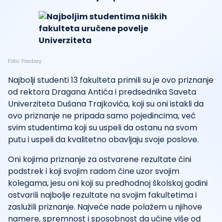
Foto: Pixabay
Najbolji studenti 13 fakulteta primili su je ovo priznanje
od rektora Dragana Antića i predsednika Saveta
Univerziteta Dušana Trajkovića, koji su oni istakli da
ovo priznanje ne pripada samo pojedincima, već
svim studentima koji su uspeli da ostanu na svom
putu i uspeli da kvalitetno obavljaju svoje poslove.
Oni kojima priznanje za ostvarene rezultate čini
podstrek i koji svojim radom čine uzor svojim
kolegama, jesu oni koji su predhodnoj školskoj godini
ostvarili najbolje rezultate na svojim fakultetima i
zaslužili priznanje. Najveće nade polažem u njihove
namere, spremnost i sposobnost da učine više od