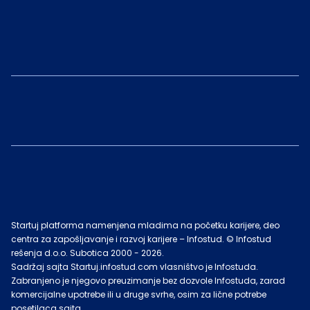
Startuj platforma namenjena mladima na početku karijere, deo
centra za zapošljavanje i razvoj karijere – Infostud. © Infostud
rešenja d.o.o. Subotica 2000 -
2026
.
Sadržaj sajta Startuj.infostud.com vlasništvo je Infostuda.
Zabranjeno je njegovo preuzimanje bez dozvole Infostuda, zarad
komercijalne upotrebe ili u druge svrhe, osim za lične potrebe
posetilaca sajta.