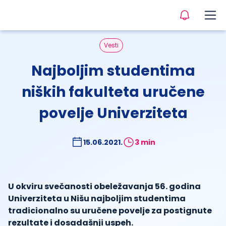
Vesti
Najboljim studentima
niških fakulteta uručene
povelje Univerziteta
15.06.2021.
3 min
U okviru svečanosti obeležavanja 56. godina
Univerziteta u Nišu najboljim studentima
tradicionalno su uručene povelje za postignute
rezultate i dosadašnji uspeh.