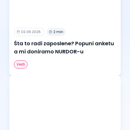
02.06.2026.
2 min
Šta to radi zaposlene? Popuni anketu
a mi doniramo NURDOR-u
Vesti