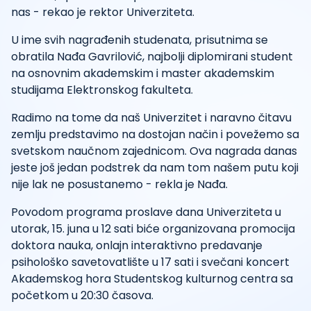
nas - rekao je rektor Univerziteta.
U ime svih nagrađenih studenata, prisutnima se
obratila Nađa Gavrilović, najbolji diplomirani student
na osnovnim akademskim i master akademskim
studijama Elektronskog fakulteta.
Radimo na tome da naš Univerzitet i naravno čitavu
zemlju predstavimo na dostojan način i povežemo sa
svetskom naučnom zajednicom. Ova nagrada danas
jeste još jedan podstrek da nam tom našem putu koji
nije lak ne posustanemo - rekla je Nađa.
Povodom programa proslave dana Univerziteta u
utorak, 15. juna u 12 sati biće organizovana promocija
doktora nauka, onlajn interaktivno predavanje
psihološko savetovatlište u 17 sati i svečani koncert
Akademskog hora Studentskog kulturnog centra sa
početkom u 20:30 časova.