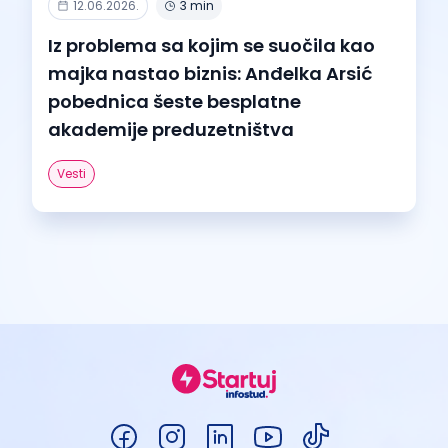
12.06.2026.
3 min
Iz problema sa kojim se suočila kao
majka nastao biznis: Anđelka Arsić
pobednica šeste besplatne
akademije preduzetništva
Vesti