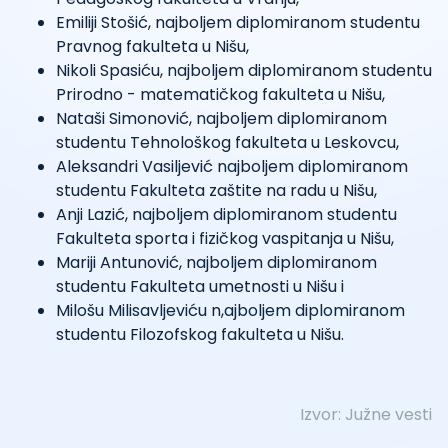
Emiliji Stošić, najboljem diplomiranom studentu
Pravnog fakulteta u Nišu,
Nikoli Spasiću, najboljem diplomiranom studentu
Prirodno - matematičkog fakulteta u Nišu,
Nataši Simonović, najboljem diplomiranom
studentu Tehnološkog fakulteta u Leskovcu,
Aleksandri Vasiljević najboljem diplomiranom
studentu Fakulteta zaštite na radu u Nišu,
Anji Lazić, najboljem diplomiranom studentu
Fakulteta sporta i fizičkog vaspitanja u Nišu,
Mariji Antunović, najboljem diplomiranom
studentu Fakulteta umetnosti u Nišu i
Milošu Milisavljeviću n,ajboljem diplomiranom
studentu Filozofskog fakulteta u Nišu.
Izvor:
Južne vesti