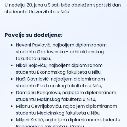
U nedelju, 20. juna u 9 sati biće obeležen sportski dan
studenata Univerziteta u Nišu.
Povelje su dodeljene:
Neveni Pavlović, najboljem diplomiranom
studentu Građevinsko - arhitektonskog
fakulteta u Nišu,
Nikoli Bojoviću, najboljem diplomiranom
studentu Ekonomskog fakulteta u Nišu,
Nađi Gavrilović, najboljem diplomiranom
studentu Elektronskog fakulteta u Nišu,
Damjanu Rangelovu, najboljem diplomiranom
studentu Mašinskog fakulteta u Nišu,
Milanu Čevrljakoviću, najboljem diplomiranom
studentu Medicinskog fakulteta u Nišu,
Miljani Krstić, najboljem diplomiranom studentu
Pedagoškog fakulteta u Vranju,