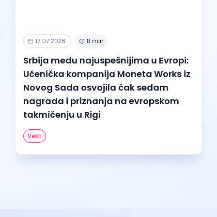
17.07.2026.
8 min
Srbija među najuspešnijima u Evropi:
Učenička kompanija Moneta Works iz
Novog Sada osvojila čak sedam
nagrada i priznanja na evropskom
takmičenju u Rigi
Vesti