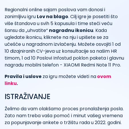
Regionalni online sajam poslova vam donosi i
zanimljivu igru
Lov na blago
. Cilj igre je posetiti što
više štandova u svih 5 kapusula i time steći veću
šansu da „uhvatite“
nagradnu ikonicu
. Kada
ugledate ikonicu, kliknete na nju i upišete se za
učešće u nagradnom izvlačenju. Možete osvojiti 1 od
10 dizajniranih CV-jeva uz konsultacije sa našim HR
timom, 1 od 10 Poslovi Infostud poklon paketa i glavnu
nagradu mobilni telefon - XIAOMI Redmi Note 11 Pro.
Pravila i uslove
za igru možete videti na
ovom
linku
.
ISTRAŽIVANJE
Želimo da vam olakšamo proces pronalaženja posla.
Zato nam treba vaša pomoć i minut vašeg vremena
za popunjavanje ankete o tržištu rada u 2022. godini.