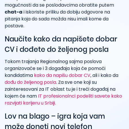
mogućnosti da se poslodavcima obratite putem
chat-a
i iskoriste priliku da dobiju odgovore na
pitanja koja do sada možda nisu imali kome da
postave.
Naučite kako da napišete dobar
CV i dođete do željenog posla
Tokom trajanja Regionalnog sajma poslova
organizovaće se i 3 događaja koja će pomoći
kandidatima
kako da napišu dobar CV
, ali i kako da
dođu do željenog posla
. Za sve one koji su
zainteresovani za IT oblast tu je i treći događaj na
kojem će nam
IT profesionalnci podeliti savete kako
razvijati karijeru u Srbiji.
Lov na blago – igra koja vam
može doneti novi telefon