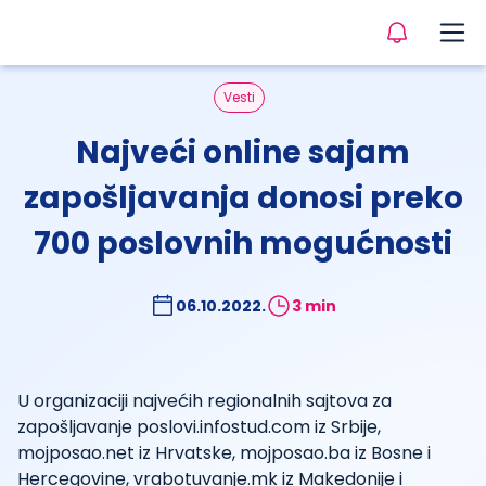
Vesti
Najveći online sajam
zapošljavanja donosi preko
700 poslovnih mogućnosti
06.10.2022.
3 min
U organizaciji najvećih regionalnih sajtova za
zapošljavanje poslovi.infostud.com iz Srbije,
mojposao.net iz Hrvatske, mojposao.ba iz Bosne i
Hercegovine, vrabotuvanje.mk iz Makedonije i