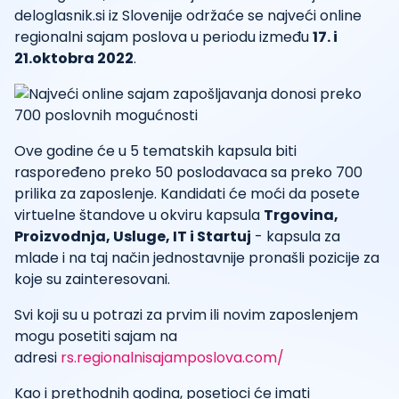
deloglasnik.si iz Slovenije održaće se najveći online
regionalni sajam poslova u periodu između
17. i
21.oktobra 2022
.
Ove godine će u 5 tematskih kapsula biti
raspoređeno preko 50 poslodavaca sa preko 700
prilika za zaposlenje. Kandidati će moći da posete
virtuelne štandove u okviru kapsula
Trgovina,
Proizvodnja, Usluge, IT i Startuj
- kapsula za
mlade i na taj način jednostavnije pronašli pozicije za
koje su zainteresovani.
Svi koji su u potrazi za prvim ili novim zaposlenjem
mogu posetiti sajam na
adresi
rs.regionalnisajamposlova.com/
Kao i prethodnih godina, posetioci će imati