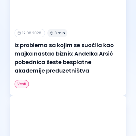
12.06.2026.
3 min
Iz problema sa kojim se suočila kao
majka nastao biznis: Anđelka Arsić
pobednica šeste besplatne
akademije preduzetništva
Vesti