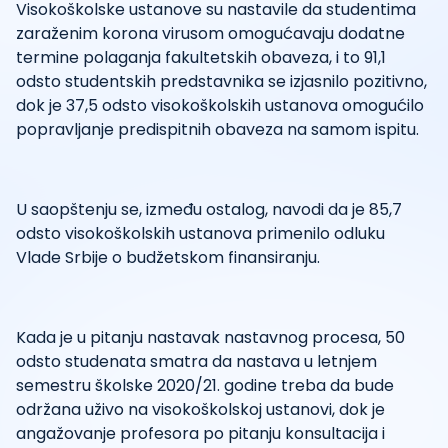
Visokoškolske ustanove su nastavile da studentima
zaraženim korona virusom omogućavaju dodatne
termine polaganja fakultetskih obaveza, i to 91,1
odsto studentskih predstavnika se izjasnilo pozitivno,
dok je 37,5 odsto visokoškolskih ustanova omogućilo
popravljanje predispitnih obaveza na samom ispitu.
U saopštenju se, između ostalog, navodi da je 85,7
odsto visokoškolskih ustanova primenilo odluku
Vlade Srbije o budžetskom finansiranju.
Kada je u pitanju nastavak nastavnog procesa, 50
odsto studenata smatra da nastava u letnjem
semestru školske 2020/21. godine treba da bude
održana uživo na visokoškolskoj ustanovi, dok je
angažovanje profesora po pitanju konsultacija i