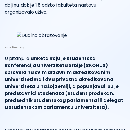
daljinu, dok je 1,8 odsto fakulteta nastavu
organizovalo uživo.
Foto: Pixabay
U pitanju je
anketa koju je Studentska
konferencija univerziteta Srbije (SKONUS)
sprovela na svim državnim akreditovanim
univerzitetima i dva privatna akreditovana
univerziteta u našoj zemlji, a popunjavali su je
predstavnici studenata (student prodekan,
predsednik studentskog parlamenta ili delegat
u studentskom parlamentu univerziteta).