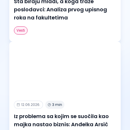
Šta biraju mladi, a koga traže
poslodavci: Analiza prvog upisnog
roka na fakultetima
Vesti
12.06.2026.
3 min
Iz problema sa kojim se suočila kao
majka nastao biznis: Anđelka Arsić