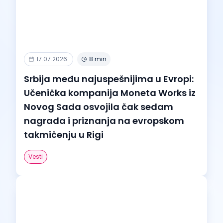
17.07.2026.
8 min
Srbija među najuspešnijima u Evropi:
Učenička kompanija Moneta Works iz
Novog Sada osvojila čak sedam
nagrada i priznanja na evropskom
takmičenju u Rigi
Vesti