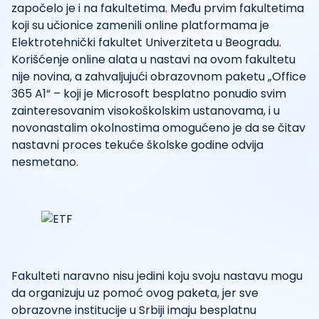
započelo je i na fakultetima. Među prvim fakultetima
koji su učionice zamenili online platformama je
Elektrotehnički fakultet Univerziteta u Beogradu.
Korišćenje online alata u nastavi na ovom fakultetu
nije novina, a zahvaljujući obrazovnom paketu „Office
365 A1“ – koji je Microsoft besplatno ponudio svim
zainteresovanim visokoškolskim ustanovama, i u
novonastalim okolnostima omogućeno je da se čitav
nastavni proces tekuće školske godine odvija
nesmetano.
Fakulteti naravno nisu jedini koju svoju nastavu mogu
da organizuju uz pomoć ovog paketa, jer sve
obrazovne institucije u Srbiji imaju besplatnu