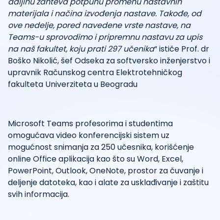
daljinu zahteva potpunu promenu nastavnih
materijala i načina izvođenja nastave. Takođe, od
ove nedelje, pored navedene vrste nastave, na
Teams-u sprovodimo i pripremnu nastavu za upis
na naš fakultet, koju prati 297 učenika
“ ističe Prof. dr
Boško Nikolić, šef Odseka za softversko inženjerstvo i
upravnik Računskog centra Elektrotehničkog
fakulteta Univerziteta u Beogradu
Microsoft Teams profesorima i studentima
omogućava video konferencijski sistem uz
mogućnost snimanja za 250 učesnika, korišćenje
online Office aplikacija kao što su Word, Excel,
PowerPoint, Outlook, OneNote, prostor za čuvanje i
deljenje datoteka, kao i alate za usklađivanje i zaštitu
svih informacija.