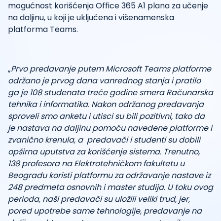
mogućnost korišćenja Office 365 A1 plana za učenje
na daljinu, u koji je uključena i višenamenska
platforma Teams.
„
Prvo predavanje putem Microsoft Teams platforme
održano je prvog dana vanrednog stanja i pratilo
ga je 108 studenata treće godine smera Računarska
tehnika i informatika. Nakon održanog predavanja
sproveli smo anketu i utisci su bili pozitivni, tako da
je nastava na daljinu pomoću navedene platforme i
zvanično krenula, a predavači i studenti su dobili
opširna uputstva za korišćenje sistema. Trenutno,
138 profesora na Elektrotehničkom fakultetu u
Beogradu koristi platformu za održavanje nastave iz
248 predmeta osnovnih i master studija. U toku ovog
perioda, naši predavači su uložili veliki trud, jer,
pored upotrebe same tehnologije, predavanje na