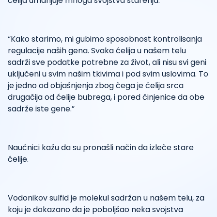
ćelija umanjuje mnoga svojstva starenja.
“Kako starimo, mi gubimo sposobnost kontrolisanja
regulacije naših gena. Svaka ćelija u našem telu
sadrži sve podatke potrebne za život, ali nisu svi geni
uključeni u svim našim tkivima i pod svim uslovima. To
je jedno od objašnjenja zbog čega je ćelija srca
drugačija od ćelije bubrega, i pored činjenice da obe
sadrže iste gene.”
Naučnici kažu da su pronašli način da izleče stare
ćelije.
Vodonikov sulfid je molekul sadržan u našem telu, za
koju je dokazano da je poboljšao neka svojstva