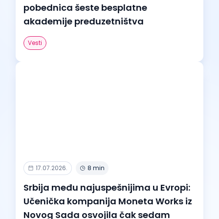
pobednica šeste besplatne
akademije preduzetništva
Vesti
17.07.2026.
8 min
Srbija među najuspešnijima u Evropi:
Učenička kompanija Moneta Works iz
Novog Sada osvojila čak sedam