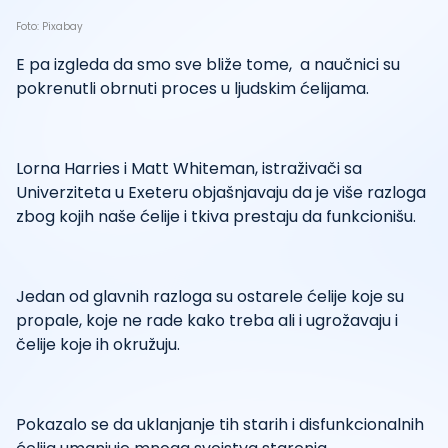
Foto: Pixabay
E pa izgleda da smo sve bliže tome, a naučnici su
pokrenutli obrnuti proces u ljudskim ćelijama.
Lorna Harries i Matt Whiteman, istraživači sa
Univerziteta u Exeteru objašnjavaju da je više razloga
zbog kojih naše ćelije i tkiva prestaju da funkcionišu.
Jedan od glavnih razloga su ostarele ćelije koje su
propale, koje ne rade kako treba ali i ugrožavaju i
čelije koje ih okružuju.
Pokazalo se da uklanjanje tih starih i disfunkcionalnih