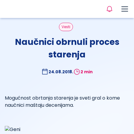
Vesti
Naučnici obrnuli proces
starenja
24.08.2018.
2 min
Mogućnost obrtanja starenja je sveti gral o kome
naučnici maštaju decenijama.