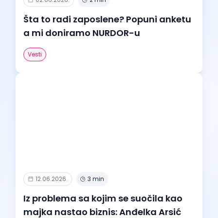
Šta to radi zaposlene? Popuni anketu
a mi doniramo NURDOR-u
Vesti
12.06.2026.
3 min
Iz problema sa kojim se suočila kao
majka nastao biznis: Anđelka Arsić