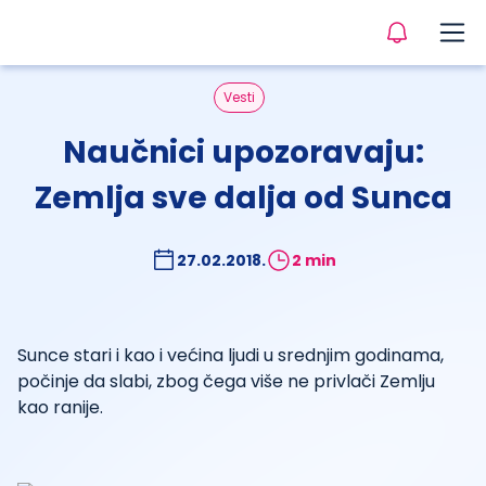
Vesti
Naučnici upozoravaju:
Zemlja sve dalja od Sunca
27.02.2018.
2 min
Sunce stari i kao i većina ljudi u srednjim godinama,
počinje da slabi, zbog čega više ne privlači Zemlju
kao ranije.