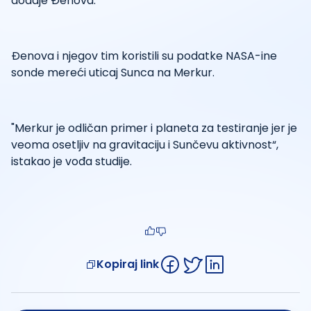
dodaje Đenova.
Đenova i njegov tim koristili su podatke NASA-ine
sonde mereći uticaj Sunca na Merkur.
"Merkur je odličan primer i planeta za testiranje jer je
veoma osetljiv na gravitaciju i Sunčevu aktivnost“,
istakao je vođa studije.
Kopiraj link