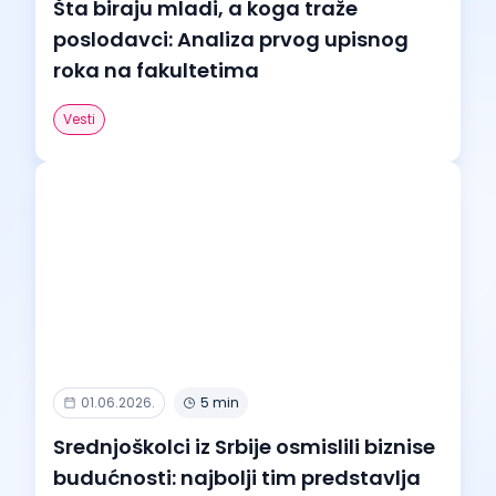
Šta biraju mladi, a koga traže
poslodavci: Analiza prvog upisnog
roka na fakultetima
Vesti
01.06.2026.
5 min
Srednjoškolci iz Srbije osmislili biznise
budućnosti: najbolji tim predstavlja