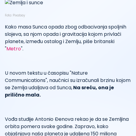
Foto: Pixabay
Kako masa Sunca opada zbog odbacivanja spoljnih
slojeva, sa njom opada i gravitacija kojom privlači
planete, između ostalog i Zemlju, piše britanski
"
Metro
".
U novom tekstu u časopisu "Nature
Communications", naučnici su izračunali brzinu kojom
se Zemlja udaljava od Sunca,
Na sreću, ona je
prilično mala.
Vođa studije Antonio Đenova rekao je da se Zemljina
orbita pomera svake godine. Zapravo, kako
objašnjava naša planeta je udaljena 150 miliona