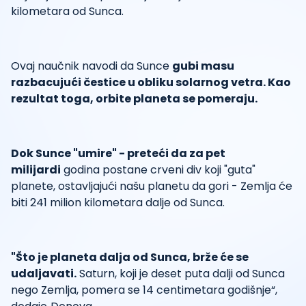
kilometara od Sunca.
Ovaj naučnik navodi da Sunce
gubi masu
razbacujući čestice u obliku solarnog vetra. Kao
rezultat toga, orbite planeta se pomeraju.
Dok Sunce "umire" - preteći da za pet
milijardi
godina postane crveni div koji "guta"
planete, ostavljajući našu planetu da gori - Zemlja će
biti 241 milion kilometara dalje od Sunca.
"Što je planeta dalja od Sunca, brže će se
udaljavati.
Saturn, koji je deset puta dalji od Sunca
nego Zemlja, pomera se 14 centimetara godišnje“,