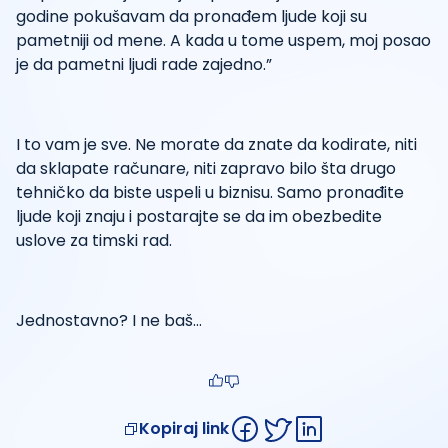
godine pokušavam da pronađem ljude koji su
pametniji od mene. A kada u tome uspem, moj posao
je da pametni ljudi rade zajedno.”
I to vam je sve. Ne morate da znate da kodirate, niti
da sklapate računare, niti zapravo bilo šta drugo
tehničko da biste uspeli u biznisu. Samo pronađite
ljude koji znaju i postarajte se da im obezbedite
uslove za timski rad.
Jednostavno? I ne baš…
Kopiraj link