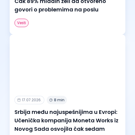
Čak 89% mladih želi da otvoreno
govori o problemima na poslu
Vesti
17.07.2026.
8 min
Srbija među najuspešnijima u Evropi:
Učenička kompanija Moneta Works iz
Novog Sada osvojila čak sedam