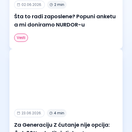
02.06.2026.
2 min
Šta to radi zaposlene? Popuni anketu
a mi doniramo NURDOR-u
Vesti
23.06.2026.
4 min
Za Generaciju Z ćutanje nije opcija: