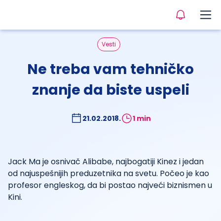
Vesti
Ne treba vam tehničko
znanje da biste uspeli
21.02.2018.
1 min
Jack Ma je osnivač Alibabe, najbogatiji Kinez i jedan
od najuspešnijih preduzetnika na svetu. Počeo je kao
profesor engleskog, da bi postao najveći biznismen u
Kini.