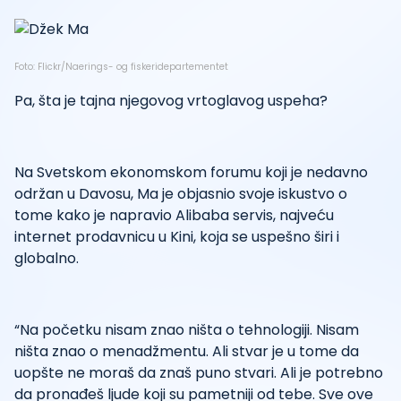
Foto: Flickr/Naerings- og fiskeridepartementet
Pa, šta je tajna njegovog vrtoglavog uspeha?
Na Svetskom ekonomskom forumu koji je nedavno
održan u Davosu, Ma je objasnio svoje iskustvo o
tome kako je napravio Alibaba servis, najveću
internet prodavnicu u Kini, koja se uspešno širi i
globalno.
“Na početku nisam znao ništa o tehnologiji. Nisam
ništa znao o menadžmentu. Ali stvar je u tome da
uopšte ne moraš da znaš puno stvari. Ali je potrebno
da pronađeš ljude koji su pametniji od tebe. Sve ove