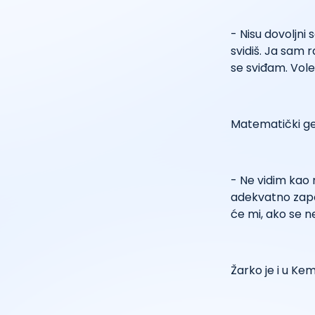
- Nisu dovoljni
svidiš. Ja sam 
se sviđam. Vole
Matematički gen
- Ne vidim kao
adekvatno zapo
će mi, ako se ne
Žarko je i u Ke