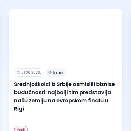
01.06.2026.
5 min
Srednjoškolci iz Srbije osmislili biznise
budućnosti: najbolji tim predstavlja
našu zemlju na evropskom finalu u
Rigi
Vesti