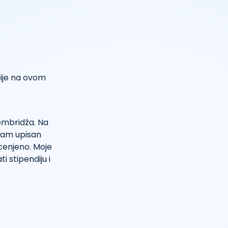
dije na ovom
Kembridža. Na
sam upisan
ocenjeno. Moje
i stipendiju i