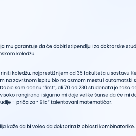
ija mu garantuje da će dobiti stipendiju i za doktorske stu
nskom koledžu.
riniti koledžu, najprestižnijem od 35 fakulteta u sastavu 
sam na završnom ispitu bio na osmom mestu i automatski 
 Dobio sam ocenu “first”, ali 70 od 230 studenata je tako 
isoko rangirano i sigurno mi daje velike šanse da će mi dat
udije - priča za “ Blic” talentovani matematičar.
lija kaže da bi voleo da doktorira iz oblasti kombinatorike.