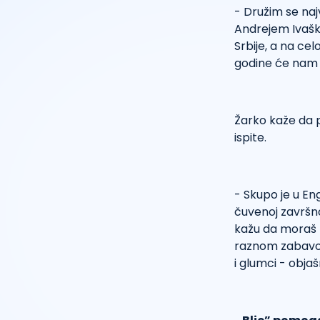
- Družim se na
Andrejem Ivašk
Srbije, a na ce
godine će nam s
Žarko kaže da 
ispite.
- Skupo je u En
čuvenoj završnoj
kažu da moraš 
raznom zabavom
i glumci - obja