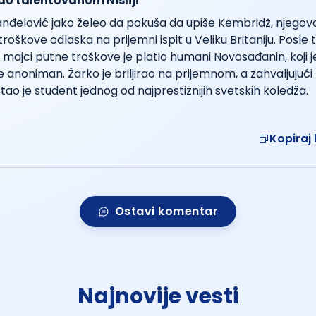
ao talentovanom Nišliji
anđelović jako želeo da pokuša da upiše Kembridž, njegova
roškove odlaska na prijemni ispit u Veliku Britaniju. Posle t
j majci putne troškove je platio humani Novosađanin, koji je
anoniman. Žarko je briljirao na prijemnom, a zahvaljujući p
ao je student jednog od najprestižnijih svetskih koledža.
Kopiraj 
Ostavi komentar
Najnovije vesti