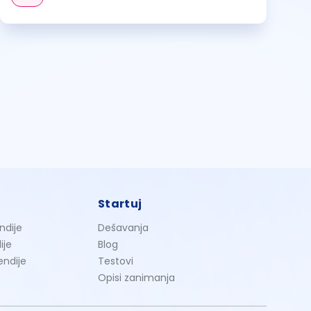
Startuj
ndije
Dešavanja
ije
Blog
endije
Testovi
Opisi zanimanja