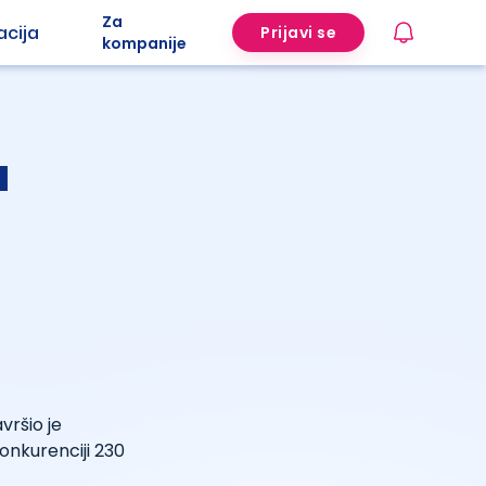
Za
acija
Prijavi se
kompanije
a
vršio je
nkurenciji 230