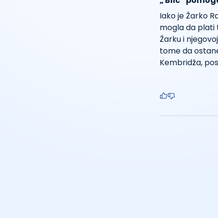
„ Blic” pomog
Iako je Žarko R
mogla da plati t
Žarku i njegovo
tome da ostane 
Kembridža, post