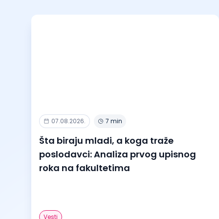
07.08.2026.
7 min
Šta biraju mladi, a koga traže
poslodavci: Analiza prvog upisnog
roka na fakultetima
Vesti