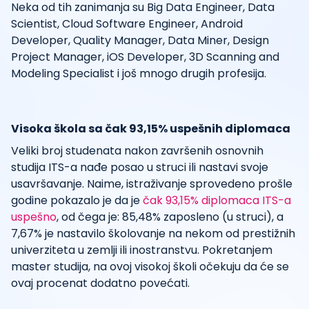
Neka od tih zanimanja su Big Data Engineer, Data
Scientist, Cloud Software Engineer, Android
Developer, Quality Manager, Data Miner, Design
Project Manager, iOS Developer, 3D Scanning and
Modeling Specialist i još mnogo drugih profesija.
Visoka škola sa čak 93,15% uspešnih diplomaca
Veliki broj studenata nakon završenih osnovnih
studija ITS-a nađe posao u struci ili nastavi svoje
usavršavanje. Naime, istraživanje sprovedeno prošle
godine pokazalo je da je
čak 93,15% diplomaca ITS-a
uspešno
, od čega je: 85,48% zaposleno (u struci), a
7,67% je nastavilo školovanje na nekom od prestižnih
univerziteta u zemlji ili inostranstvu. Pokretanjem
master studija, na ovoj visokoj školi očekuju da će se
ovaj procenat dodatno povećati.