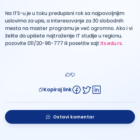
Na ITS-u je u toku predupisni rok sa najpovoljnijim
uslovima za upis, a interesovanje za 30 slobodnih
mesta na master programu je već ogromno. Ako i vi
želite da upišete najtraženije IT studije u regionu,
pozovite 011/20-96-777 ili posetite sajt
its.edu.rs
.
Kopiraj link
Ostavi komentar