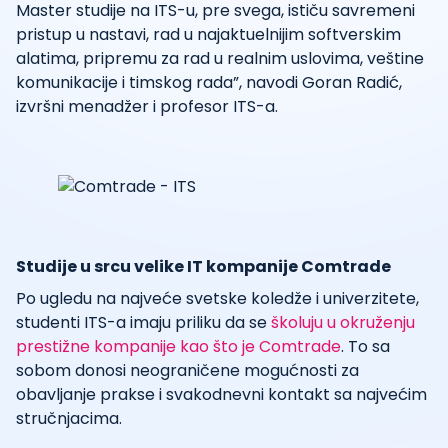
Master studije na ITS-u, pre svega, ističu savremeni
pristup u nastavi, rad u najaktuelnijim softverskim
alatima, pripremu za rad u realnim uslovima, veštine
komunikacije i timskog rada”, navodi Goran Radić,
izvršni menadžer i profesor ITS-a.
Studije u srcu velike IT kompanije Comtrade
Po ugledu na najveće svetske koledže i univerzitete,
studenti ITS-a imaju priliku da se
školuju u okruženju
prestižne kompanije kao što je Comtrade
. To sa
sobom donosi neograničene mogućnosti za
obavljanje prakse i svakodnevni kontakt sa najvećim
stručnjacima.