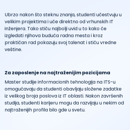
Ubrzo nakon što steknu znanja, studenti učestvuju u
velikim projektima i uče direktno od vrhunskih IT
inženjera. Tako stiču najbolji uvid u to kako će
izgledati njihova buduća radna mesta i kroz
praktičan rad pokazuju svoj talenat i stiču vredne
veštine.
Za zaposlenje na najtraženijim pozicijama
Master studije informacionih tehnologija na ITS-u
omogućavaju da studenti obavljaju složene zadatke
iz velikog broja poslova iz IT oblasti. Nakon završenih
studija, studenti karijeru mogu da razvijaju u nekim od
najtraženijih profila bilo gde u svetu.