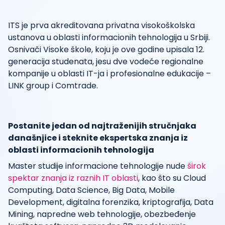
ITS je prva akreditovana privatna visokoškolska
ustanova u oblasti informacionih tehnologija u Srbiji.
Osnivači Visoke škole, koju je ove godine upisala 12.
generacija studenata, jesu dve vodeće regionalne
kompanije u oblasti IT-ja i profesionalne edukacije –
LINK group i Comtrade.
Postanite jedan od najtraženijih stručnjaka
današnjice i steknite ekspertska znanja iz
oblasti informacionih tehnologija
Master studije informacione tehnologije nude
širok
spektar znanja iz raznih IT oblasti
, kao što su Cloud
Computing, Data Science, Big Data, Mobile
Development, digitalna forenzika, kriptografija, Data
Mining, napredne web tehnologije, obezbeđenje