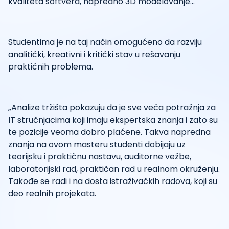
kvaliteta softvera, napredno 3D modelovanje...
Studentima je na taj način omogućeno da razviju
analitički, kreativni i kritički stav u rešavanju
praktičnih problema.
„Analize tržišta pokazuju da je sve veća potražnja za
IT stručnjacima koji imaju ekspertska znanja i zato su
te pozicije veoma dobro plaćene. Takva napredna
znanja na ovom masteru studenti dobijaju uz
teorijsku i praktičnu nastavu, auditorne vežbe,
laboratorijski rad, praktičan rad u realnom okruženju.
Takođe se radi i na dosta istraživačkih radova, koji su
deo realnih projekata.