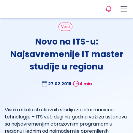
Vesti
Novo na ITS-u:
Najsavremenije IT master
studije u regionu
27.02.2018.
4 min
Visoka škola strukovnih studija za informacione
tehnologije – ITS već dugi niz godina važi za ustanovu
sa najsavremenijim obrazovnim programom u
regionu i jednim od najmodernije opremljenih