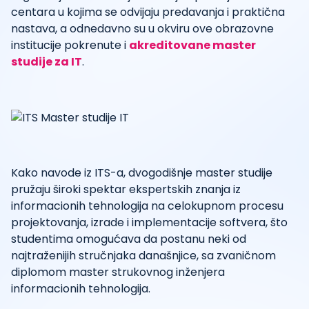
centara u kojima se odvijaju predavanja i praktična
nastava, a odnedavno su u okviru ove obrazovne
institucije pokrenute i
akreditovane master
studije za IT
.
Kako navode iz ITS-a, dvogodišnje master studije
pružaju široki spektar ekspertskih znanja iz
informacionih tehnologija na celokupnom procesu
projektovanja, izrade i implementacije softvera, što
studentima omogućava da postanu neki od
najtraženijih stručnjaka današnjice, sa zvaničnom
diplomom master strukovnog inženjera
informacionih tehnologija.