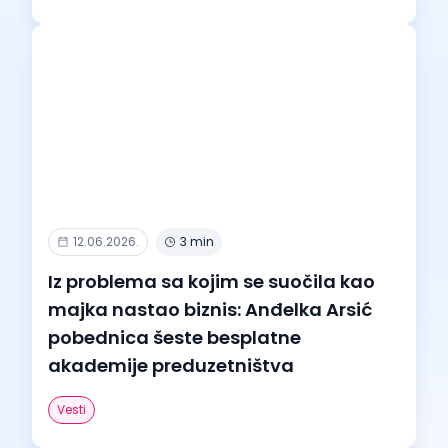
12.06.2026.
3 min
Iz problema sa kojim se suočila kao
majka nastao biznis: Anđelka Arsić
pobednica šeste besplatne
akademije preduzetništva
Vesti