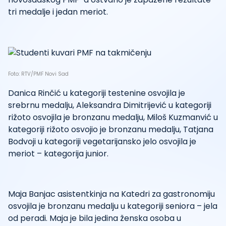
tri medalje i jedan meriot.
Foto: RTV/PMF Novi Sad
Danica Rinčić u kategoriji testenine osvojila je
srebrnu medalju, Aleksandra Dimitrijević u kategoriji
rižoto osvojila je bronzanu medalju, Miloš Kuzmanvić u
kategoriji rižoto osvojio je bronzanu medalju, Tatjana
Bodvoji u kategoriji vegetarijansko jelo osvojila je
meriot – kategorija junior.
Maja Banjac asistentkinja na Katedri za gastronomiju
osvojila je bronzanu medalju u kategoriji seniora – jela
od peradi. Maja je bila jedina ženska osoba u