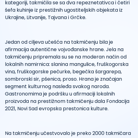
kategoriji, takmičila se sa dva repeznetativca i četiri
šefa kuhinje iz prestižnih ugostiteljskih objekata iz
Ukrajine, Litvanije, Tajvana i Grčke.
Jedan od ciljeva učešća na takmičenju bila je
afirmacija autentične vojvođanske hrane. Jela na
takmičenju pripremala su se na moderan način od
lokalnih namirnica: slanina mangulice, fruškogorska
vina, fruškogorske pečurke, begečka šargarepa,
sombrorski sir, pšenica, proso. Hrana je značajan
segment kulturnog nasleđa svakog naroda.
Gastronomima je podršku u afirmaciji lokalnih
proizvoda na prestižnom takmičenju dala Fondacija
2021, Novi Sad evropska prestonica kulture.
Na takmičenju učestvovalo je preko 2000 takmičara