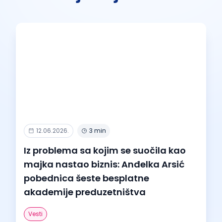
12.06.2026.
3 min
Iz problema sa kojim se suočila kao
majka nastao biznis: Anđelka Arsić
pobednica šeste besplatne
akademije preduzetništva
Vesti