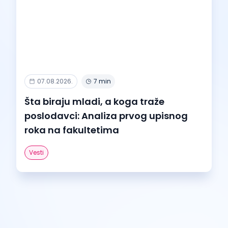
07.08.2026.
7 min
Šta biraju mladi, a koga traže
poslodavci: Analiza prvog upisnog
roka na fakultetima
Vesti