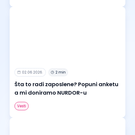
02.06.2026.
2 min
Šta to radi zaposlene? Popuni anketu
a mi doniramo NURDOR-u
Vesti