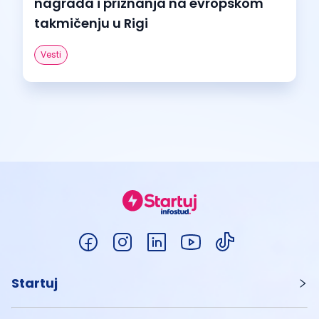
nagrada i priznanja na evropskom
takmičenju u Rigi
Vesti
Startuj