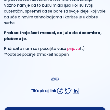
Važno nam je da to budu mladi ljudi koji su svoji,
autentični, spremni da se bore za svoje ideje, koji vole
da uče o novim tehnologijama i koriste je u dobre
svrhe.
Praksa traje šest meseci, od jula do decembra, i
plaćena je.
Pridružite nam se i pošaljite vašu
prijavu
! :)
#odtebepočinje #makeithappen
Kopiraj link