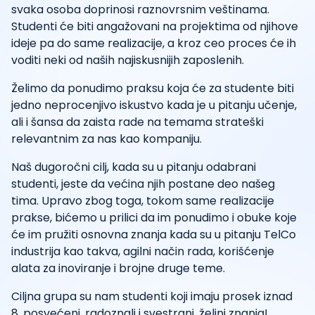
svaka osoba doprinosi raznovrsnim veštinama.
Studenti će biti angažovani na projektima od njihove
ideje pa do same realizacije, a kroz ceo proces će ih
voditi neki od naših najiskusnijih zaposlenih.
Želimo da ponudimo praksu koja će za studente biti
jedno neprocenjivo iskustvo kada je u pitanju učenje,
ali i šansa da zaista rade na temama strateški
relevantnim za nas kao kompaniju.
Naš dugoročni cilj, kada su u pitanju odabrani
studenti, jeste da većina njih postane deo našeg
tima. Upravo zbog toga, tokom same realizacije
prakse, bićemo u prilici da im ponudimo i obuke koje
će im pružiti osnovna znanja kada su u pitanju TelCo
industrija kao takva, agilni način rada, korišćenje
alata za inoviranje i brojne druge teme.
Ciljna grupa su nam studenti koji imaju prosek iznad
8, posvećeni, radoznali i svestrani, željni znanja!