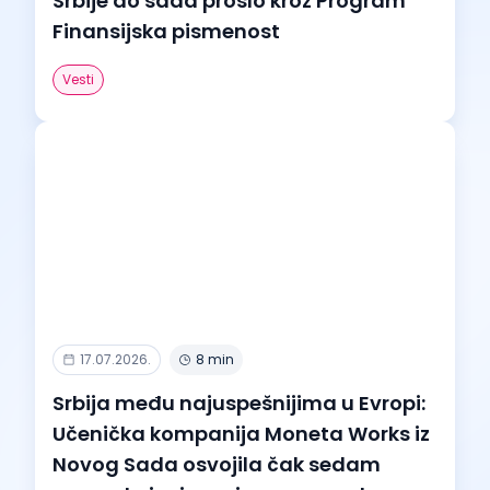
Srbije do sada prošlo kroz Program
Finansijska pismenost
Vesti
17.07.2026.
8 min
Srbija među najuspešnijima u Evropi:
Učenička kompanija Moneta Works iz
Novog Sada osvojila čak sedam