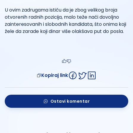
U ovim zadrugama ističu da je zbog velikog broja
otvorenih radnih pozicija, malo teže naći dovoljno
zainteresovanih i slobodnih kandidata, što onima koji
žele da zarade koji dinar više olakšava put do posla.
Kopiraj link
Ostavi komentar