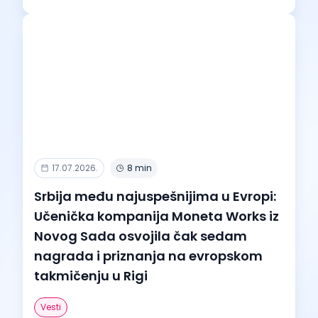
17.07.2026.
8 min
Srbija među najuspešnijima u Evropi:
Učenička kompanija Moneta Works iz
Novog Sada osvojila čak sedam
nagrada i priznanja na evropskom
takmičenju u Rigi
Vesti