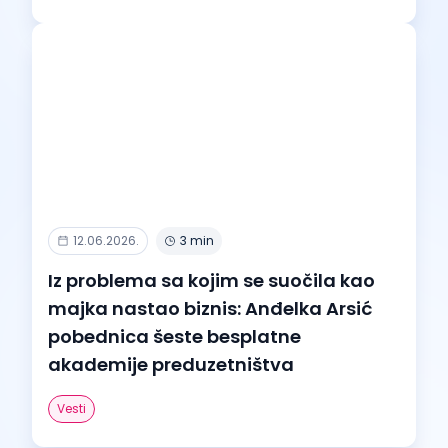
12.06.2026.
3 min
Iz problema sa kojim se suočila kao
majka nastao biznis: Anđelka Arsić
pobednica šeste besplatne
akademije preduzetništva
Vesti