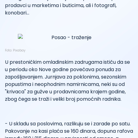
prodavci u marketima i buticima, ali i fotografi,
konobari...
Foto: Pixabay
U prestoničkim omladinskim zadrugama ističu da se
u periodu oko Nove godine povećava ponuda za
zapošljavanjem. Jurnjava za poklonima, sezonskim
popustima i neophodnim namirnicama, neki su od
"krivaca" za gužve u prodavnicama krajem godine,
zbog čega se traži i veliki broj pomoćnih radnika.
- U skladu sa poslovima, razlikuju se i zarade po satu.
Pakovanje na kasi plaća se 160 dinara, dopuna rafova