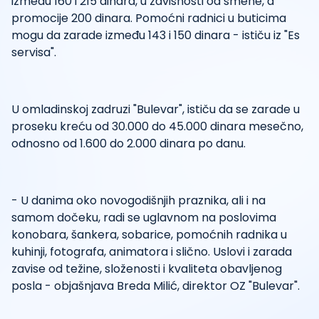
između 160 i 215 dinara, u zavisnosti od smene, a
promocije 200 dinara. Pomoćni radnici u buticima
mogu da zarade između 143 i 150 dinara - ističu iz "Es
servisa".
U omladinskoj zadruzi "Bulevar", ističu da se zarade u
proseku kreću od 30.000 do 45.000 dinara mesečno,
odnosno od 1.600 do 2.000 dinara po danu.
- U danima oko novogodišnjih praznika, ali i na
samom dočeku, radi se uglavnom na poslovima
konobara, šankera, sobarice, pomoćnih radnika u
kuhinji, fotografa, animatora i slično. Uslovi i zarada
zavise od težine, složenosti i kvaliteta obavljenog
posla - objašnjava Breda Milić, direktor OZ "Bulevar".