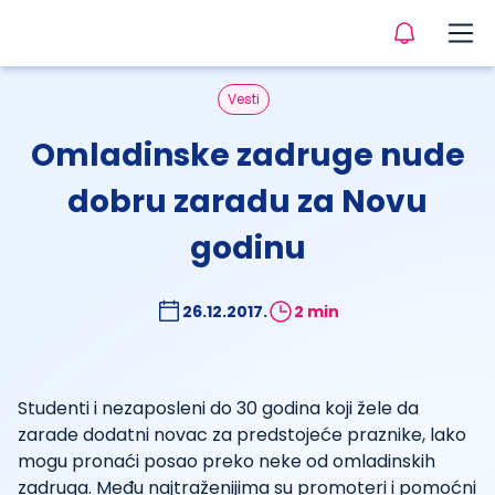
Vesti
Omladinske zadruge nude
dobru zaradu za Novu
godinu
26.12.2017.
2 min
Studenti i nezaposleni do 30 godina koji žele da
zarade dodatni novac za predstojeće praznike, lako
mogu pronaći posao preko neke od omladinskih
zadruga. Među najtraženijima su promoteri i pomoćni