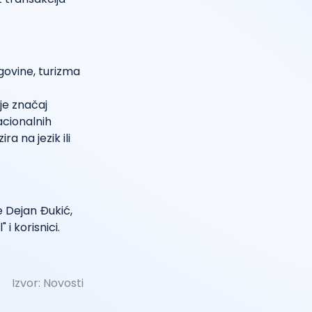
govine, turizma
je značaj
acionalnih
 na jezik ili
e Dejan Đukić,
 i korisnici.
Izvor:
Novosti