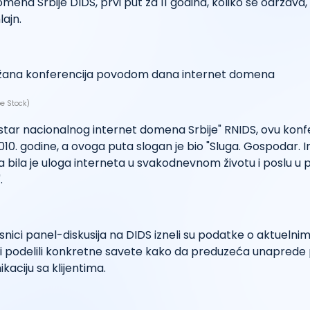
mena Srbije DIDS, prvi put za 11 godina, koliko se održava,
ajn.
e Stock)
star nacionalnog internet domena Srbije" RNIDS, ovu konf
010. godine, a ovoga puta slogan je bio "Sluga. Gospodar. I
bila je uloga interneta u svakodnevnom životu i poslu u p
.
snici panel-diskusija na DIDS izneli su podatke o aktuelni
i i podelili konkretne savete kako da preduzeća unaprede
kaciju sa klijentima.