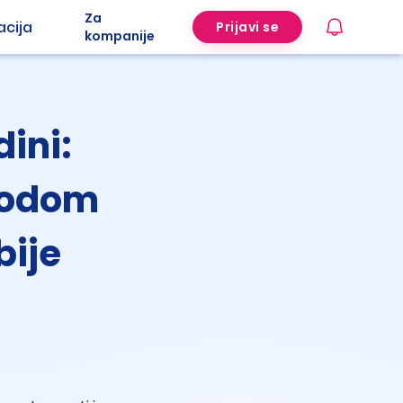
Za
acija
Prijavi se
kompanije
ini:
vodom
bije