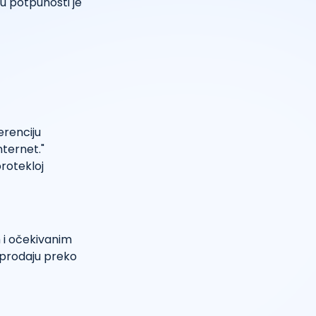
 u potpunosti je
erenciju
nternet."
rotekloj
m i očekivanim
 prodaju preko