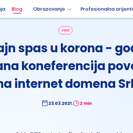
ja
Blog
Obrazovanje
Profesionalna orijent
Vesti
ajn spas u korona - god
ana koneferencija po
a internet domena Sr
23.03.2021.
2 min