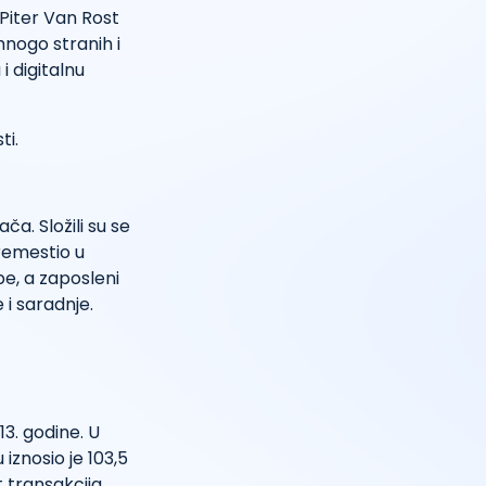
 Piter Van Rost
mnogo stranih i
 digitalnu
ti.
a. Složili su se
remestio u
be, a zaposleni
 i saradnje.
3. godine. U
iznosio je 103,5
 transakcija