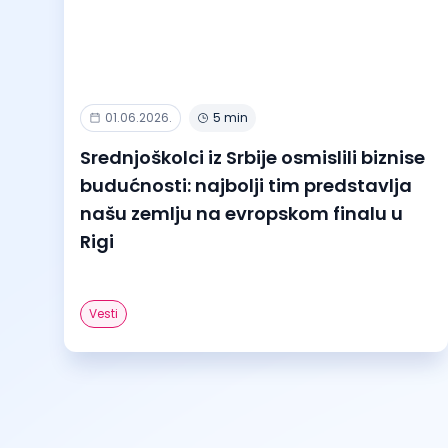
01.06.2026.
5 min
Srednjoškolci iz Srbije osmislili biznise
budućnosti: najbolji tim predstavlja
našu zemlju na evropskom finalu u
Rigi
Vesti