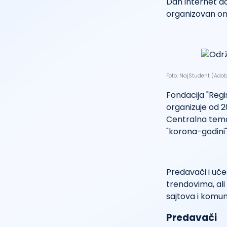
Dan internet do
organizovan onl
Foto: NajStudent (Adob
Fondacija "Regi
organizuje od 2
Centralna tema 
"korona-godini"
Predavači i uče
trendovima, al
sajtova i komuni
Predavači