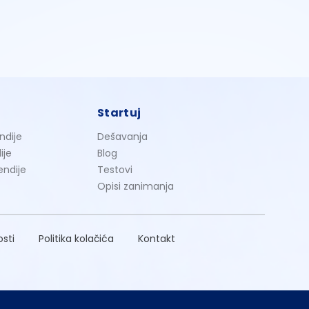
Startuj
ndije
Dešavanja
ije
Blog
endije
Testovi
Opisi zanimanja
osti
Politika kolačića
Kontakt