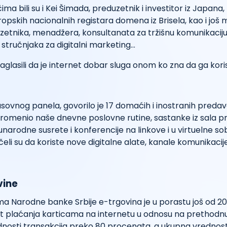
a bili su i Kei Šimada, preduzetnik i investitor iz Japana,
ropskih nacionalnih registara domena iz Brisela, kao i još 
tnika, menadžera, konsultanata za tržišnu komunikaciju i
stručnjaka za digitalni marketing...
saglasili da je internet dobar sluga onom ko zna da ga koris
vnog panela, govorilo je 17 domaćih i inostranih predavač
promenio naše dnevne poslovne rutine, sastanke iz sala p
unarodne susrete i konferencije na linkove i u virtuelne so
eli su da koriste nove digitalne alate, kanale komunikacije
vine
 Narodne banke Srbije e-trgovina je u porastu još od 201
st plaćanja karticama na internetu u odnosu na prethodnu 
dnosti transakcija preko 80 procenata, a ukupna vrednost