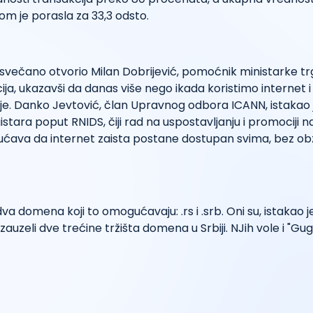
om je porasla za 33,3 odsto.
 svečano otvorio Milan Dobrijević, pomoćnik ministarke tr
ija, ukazavši da danas više nego ikada koristimo internet i
je. Danko Jevtović, član Upravnog odbora ICANN, istakao 
istara poput RNIDS, čiji rad na uspostavljanju i promociji n
va da internet zaista postane dostupan svima, bez obzira
va domena koji to omogućavaju: .rs i .srb. Oni su, istakao j
zauzeli dve trećine tržišta domena u Srbiji. NJih vole i "Gugl"