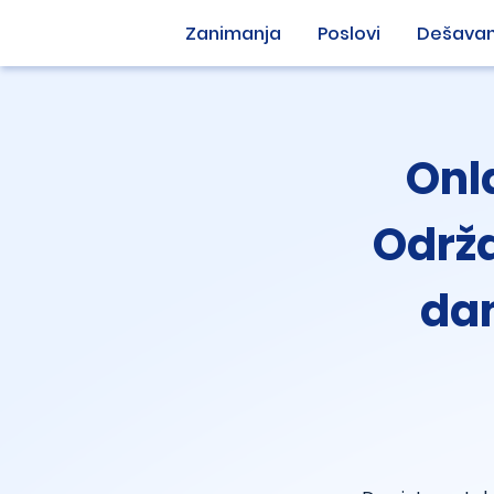
Zanimanja
Poslovi
Dešavan
Onl
Održ
dan