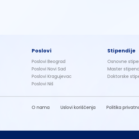
Poslovi
Stipendije
Poslovi Beograd
Osnovne stipe
Poslovi Novi Sad
Master stipend
Poslovi Kragujevac
Doktorske stip
Poslovi Niš
O nama
Uslovi korišćenja
Politika privatn