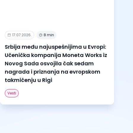
17.07.2026.
8 min
Srbija među najuspešnijima u Evropi:
Učenička kompanija Moneta Works iz
Novog Sada osvojila čak sedam
nagrada i priznanja na evropskom
takmičenju u Rigi
Vesti