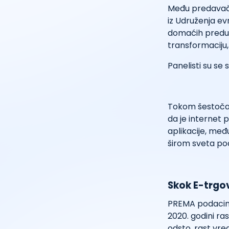
Među predavačim
iz Udruženja ev
domaćih preduze
transformaciju, 
Panelisti su se 
Tokom šestočaso
da je internet 
aplikacije, međ
širom sveta poč
Skok E-trgo
PREMA podacima
2020. godini ra
odsto, rast vre