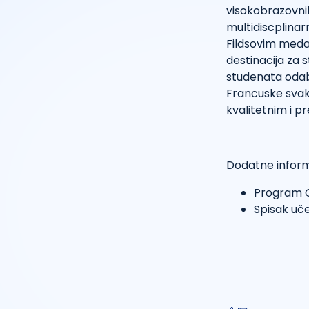
visokobrazovni
multidiscplina
Fildsovim medal
destinacija za s
studenata odab
Francuske svake
kvalitetnim i 
Dodatne inform
Program O
Spisak uč