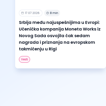
17.07.2026.
8 min
Srbija među najuspešnijima u Evropi:
Učenička kompanija Moneta Works iz
Novog Sada osvojila čak sedam
nagrada i priznanja na evropskom
takmičenju u Rigi
Vesti