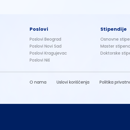
Poslovi
Stipendije
Poslovi Beograd
Osnovne stipe
Poslovi Novi Sad
Master stipend
Poslovi Kragujevac
Doktorske stip
Poslovi Niš
O nama
Uslovi korišćenja
Politika privatn