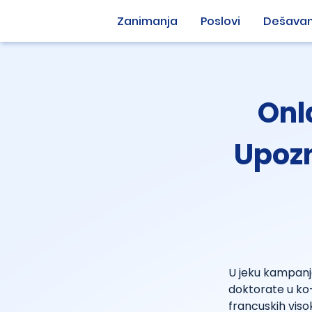
Zanimanja
Poslovi
Dešavan
Onl
Upozn
U jeku kampanje
doktorate u ko
francuskih vis