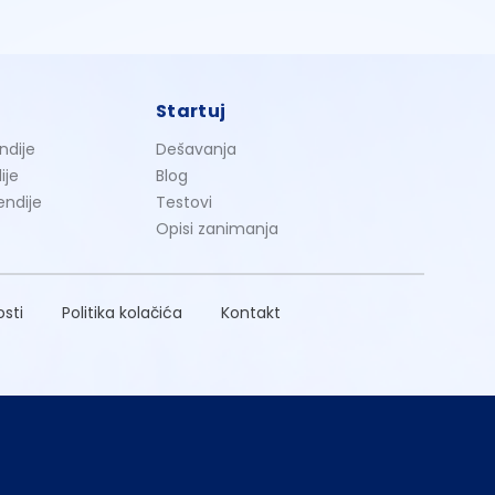
Startuj
ndije
Dešavanja
ije
Blog
endije
Testovi
Opisi zanimanja
osti
Politika kolačića
Kontakt