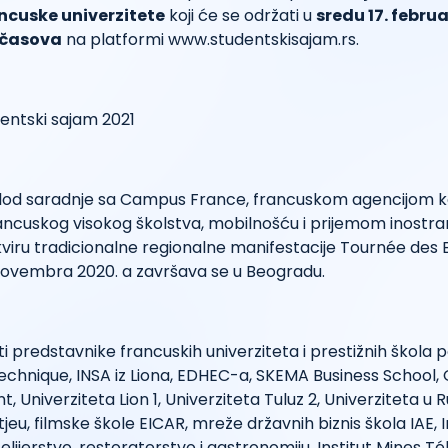
ncuske univerzitete
koji će se održati u
sredu 17. februa
0 časova
na platformi www.studentskisajam.rs.
plod saradnje sa Campus France, francuskom agencijom ko
ncuskog visokog školstva, mobilnošću i prijemom inostran
viru tradicionalne regionalne manifestacije Tournée des B
 novembra 2020. a završava se u Beogradu.
i predstavnike francuskih univerziteta i prestižnih škola
echnique, INSA iz Liona, EDHEC-a, SKEMA Business School,
Univerziteta Lion 1, Univerziteta Tuluz 2, Univerziteta u 
eu, filmske škole EICAR, mreže državnih biznis škola IAE, In
telijerstvo, restoraterstvo i gastronomiju, Institut Mines 