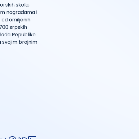
rskih skola,
vim nagradama i
 od omiljenih
 700 srpskih
Vlada Republike
 svojim brojnim