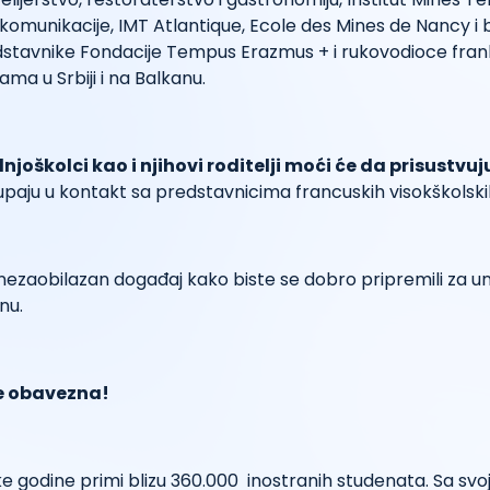
ekomunikacije, IMT Atlantique, Ecole des Mines de Nancy i
edstavnike Fondacije Tempus Erazmus + i rukovodioce fran
ama u Srbiji i na Balkanu.
dnjoškolci kao i njihovi roditelji moći će da prisustv
paju u kontakt sa predstavnicima francuskih visokškolski
j nezaobilazan događaj kako biste se dobro pripremili za un
nu.
je obavezna!
 godine primi blizu 360.000 inostranih studenata. Sa svo