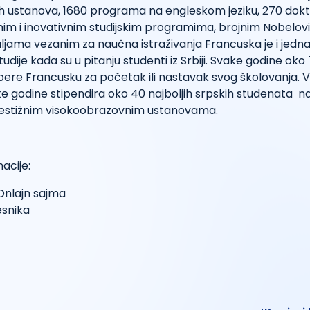
h ustanova, 1680 programa na engleskom jeziku, 270 dokto
rnim i inovativnim studijskim programima, brojnim Nobelo
jama vezanim za naučna istraživanja Francuska je i jedna
tudije kada su u pitanju studenti iz Srbiji. Svake godine oko
ere Francusku za početak ili nastavak svog školovanja. 
 godine stipendira oko 40 najboljih srpskih studenata na
prestižnim visokoobrazovnim ustanovama.
acije:
nlajn sajma
esnika