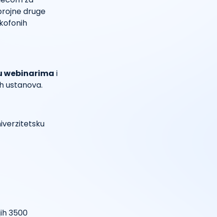
 brojne druge
kofonih
uju webinarima
i
h ustanova.
iverzitetsku
jih 3500