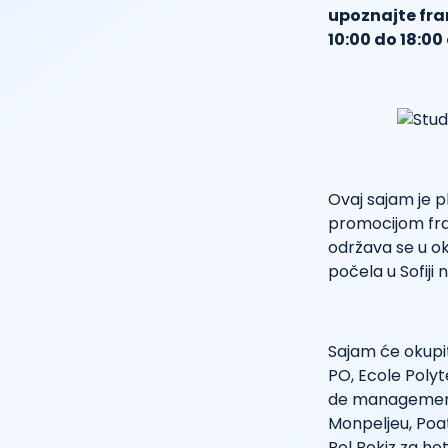
upoznajte fra
10:00 do 18:0
Ovaj sajam je 
promocijom fra
održava se u ok
počela u Sofiji
Sajam će okupit
PO, Ecole Polyt
de management, 
Monpeljeu, Poatj
Pol Bokiz za ho