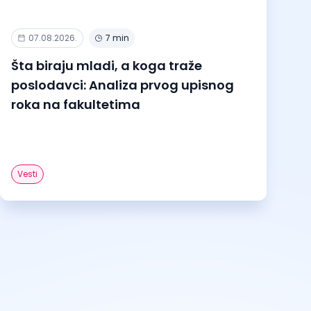
07.08.2026.
7 min
Šta biraju mladi, a koga traže
poslodavci: Analiza prvog upisnog
roka na fakultetima
Vesti