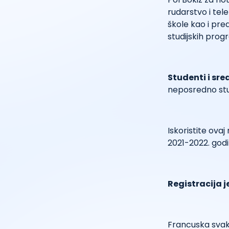
rudarstvo i tel
škole kao i pr
studijskih progr
Studenti i sre
neposredno stu
Iskoristite ova
2021-2022. godi
Registracija 
Francuska svake