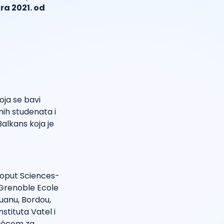
ra 2021. od
ja se bavi
ih studenata i
alkans koja je
 poput Sciences-
 Grenoble Ecole
Ruanu, Bordou,
stituta Vatel i
Télécom za