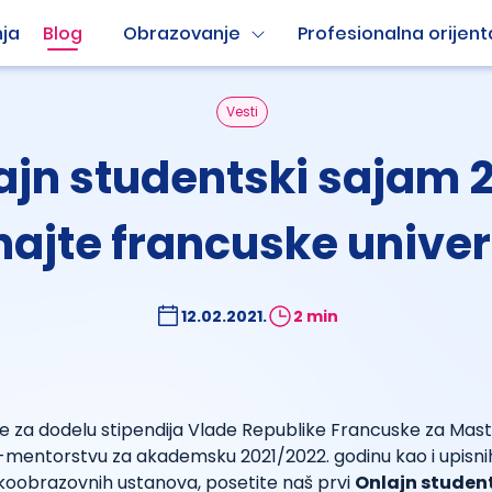
ja
Blog
Obrazovanje
Profesionalna orijent
Vesti
ajn studentski sajam 2
ajte francuske univer
12.02.2021.
2 min
 za dodelu stipendija Vlade Republike Francuske za Maste
-mentorstvu za akademsku 2021/2022. godinu kao i upisn
okoobrazovnih ustanova, posetite naš prvi
Onlajn studen