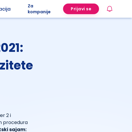
Za
acija
Prijavi se
kompanije
021:
zitete
r 2 i
ih procedura
tski sajam: