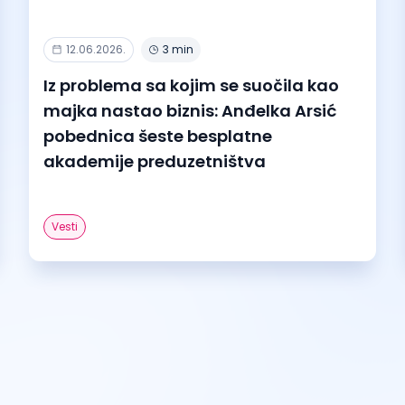
12.06.2026.
3 min
Iz problema sa kojim se suočila kao
majka nastao biznis: Anđelka Arsić
pobednica šeste besplatne
akademije preduzetništva
Vesti