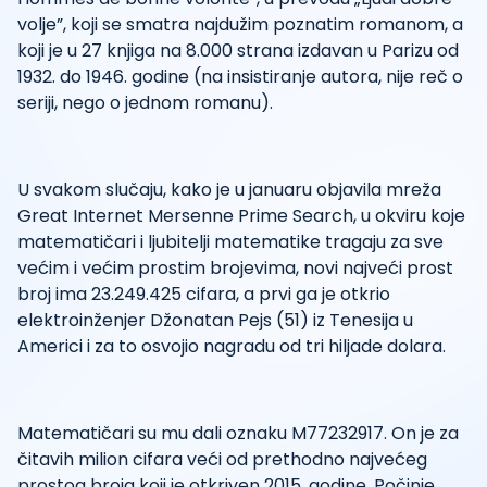
volje”, koji se smatra najdužim poznatim romanom, a
koji je u 27 knjiga na 8.000 strana izdavan u Parizu od
1932. do 1946. godine (na insistiranje autora, nije reč o
seriji, nego o jednom romanu).
U svakom slučaju, kako je u januaru objavila mreža
Great Internet Mersenne Prime Search, u okviru koje
matematičari i ljubitelji matematike tragaju za sve
većim i većim prostim brojevima, novi najveći prost
broj ima 23.249.425 cifara, a prvi ga je otkrio
elektroinženjer Džonatan Pejs (51) iz Tenesija u
Americi i za to osvojio nagradu od tri hiljade dolara.
Matematičari su mu dali oznaku M77232917. On je za
čitavih milion cifara veći od prethodno najvećeg
prostog broja koji je otkriven 2015. godine. Počinje