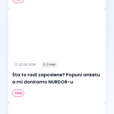
02.06.2026.
2 min
Šta to radi zaposlene? Popuni anketu
a mi doniramo NURDOR-u
Vesti