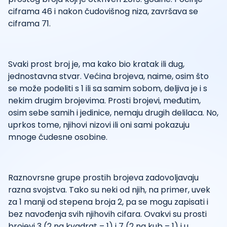
ciframa 46 i nakon čudovišnog niza, završava se
ciframa 71.
Svaki prost broj je, ma kako bio kratak ili dug,
jednostavna stvar. Većina brojeva, naime, osim što
se može podeliti s 1 ili sa samim sobom, deljiva je i s
nekim drugim brojevima. Prosti brojevi, međutim,
osim sebe samih i jedinice, nemaju drugih delilaca. No,
uprkos tome, njihovi nizovi ili oni sami pokazuju
mnoge čudesne osobine.
Raznovrsne grupe prostih brojeva zadovoljavaju
razna svojstva. Tako su neki od njih, na primer, uvek
za 1 manji od stepena broja 2, pa se mogu zapisati i
bez navođenja svih njihovih cifara. Ovakvi su prosti
brojevi 3 (2 na kvadrat – 1) i 7 (2 na kub – 1) i u