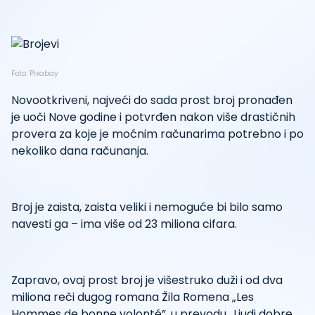
Foto: Pixabay
Novootkriveni, najveći do sada prost broj pronađen
je uoči Nove godine i potvrđen nakon više drastičnih
provera za koje je moćnim računarima potrebno i po
nekoliko dana računanja.
Broj je zaista, zaista veliki i nemoguće bi bilo samo
navesti ga – ima više od 23 miliona cifara.
Zapravo, ovaj prost broj je višestruko duži i od dva
miliona reči dugog romana Žila Romena „Les
Hommes de bonne volonté”, u prevodu „Ljudi dobre