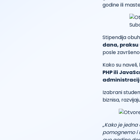
godine ili mast
Stipendija obu
dana, praksu
posle završeno
Kako su naveli,
PHP ili JavaS
administracija
Izabrani student
biznisa, razvija
„
Kako je jedna 
pomognemo i ml
ove godine dod