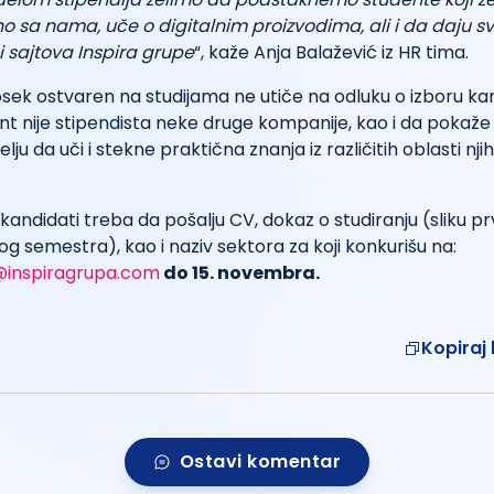
no sa nama, uče o digitalnim proizvodima, ali i da daju s
i sajtova Inspira grupe
“
, kaže Anja Balažević iz HR tima.
rosek ostvaren na studijama ne utiče na odluku o izboru ka
t nije stipendista neke druge kompanije, kao i da pokaže
elju da uči i stekne praktična znanja iz različitih oblasti nj
kandidati treba da pošalju CV, dokaz o studiranju (sliku p
og semestra), kao i naziv sektora za koji konkurišu na:
@inspiragrupa.com
do 15. novembra.
Kopiraj 
Ostavi komentar