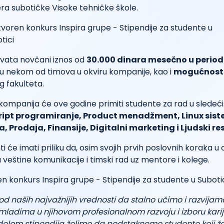
era subotičke Visoke tehničke škole.
hvata novčani iznos od
30.000 dinara mesečno u perio
u nekom od timova u okviru kompanije, kao i
mogućnost 
g fakulteta.
 kompanija će ove godine primiti studente za rad u sledeć
cript programiranje, Product menadžment, Linux sis
, Prodaja, Finansije, Digitalni marketing i Ljudski re
i će imati priliku da, osim svojih prvih poslovnih koraka u 
ju veštine komunikacije i timski rad uz mentore i kolege.
od naših najvažnijih vrednosti da stalno učimo i razvijam
adima u njihovom profesionalnom razvoju i izboru karij
elom stipendija želimo da podstaknemo studente koji že