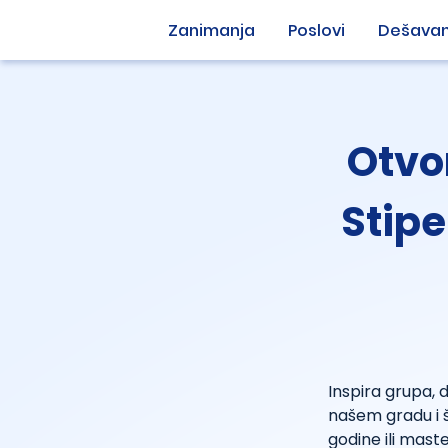
Zanimanja
Poslovi
Dešavan
Otvo
Stipe
Inspira grupa,
našem gradu i 
godine ili mast