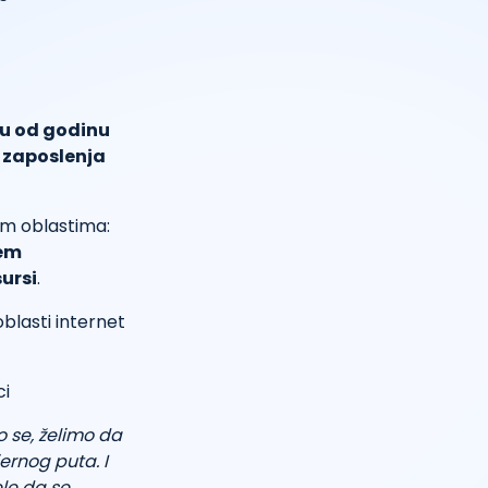
du od godinu
zaposlenja
im oblastima:
tem
sursi
.
oblasti internet
o se, želimo da
ernog puta. I
le da se