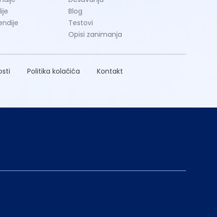
ije
Blog
endije
Testovi
Opisi zanimanja
osti
Politika kolačića
Kontakt