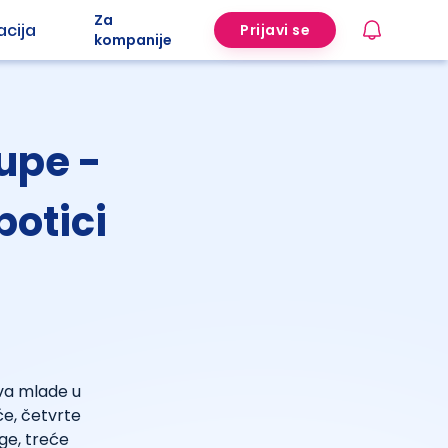
Za
acija
Prijavi se
kompanije
upe -
botici
ava mlade u
će, četvrte
ge, treće