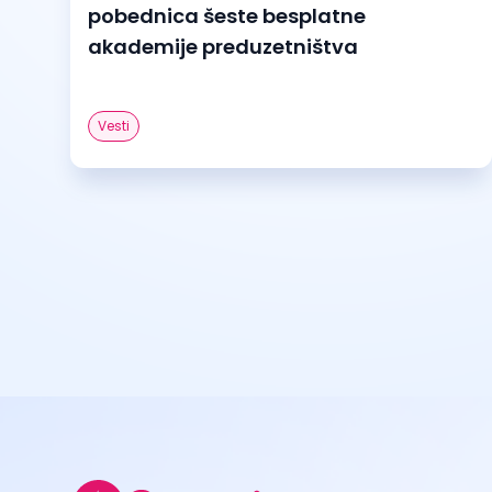
pobednica šeste besplatne
akademije preduzetništva
Vesti