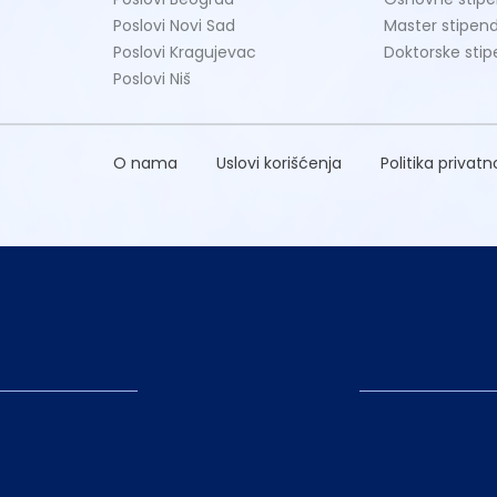
Poslovi Novi Sad
Master stipend
Poslovi Kragujevac
Doktorske stip
Poslovi Niš
O nama
Uslovi korišćenja
Politika privatn