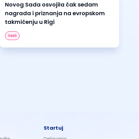
Novog Sada osvojila čak sedam
nagrada i priznanja na evropskom
takmičenju u Rigi
Vesti
Startuj
ndije
Dešavanja