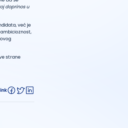
voj doprinos u
ndidata, već je
 ambicioznost,
ihovog
rve strane
link