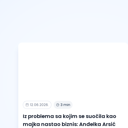
12.06.2026.
3 min
Iz problema sa kojim se suočila kao
majka nastao biznis: Anđelka Arsić