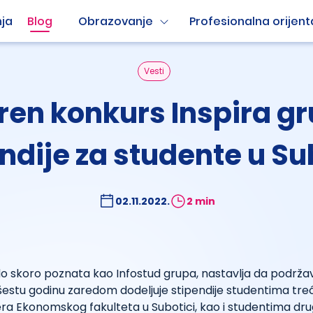
ja
Blog
Obrazovanje
Profesionalna orijent
Vesti
ren konkurs Inspira gr
ndije za studente u Su
02.11.2022.
2 min
 do skoro poznata kao Infostud grupa, nastavlja da podrž
šestu godinu zaredom dodeljuje stipendije studentima tre
era Ekonomskog fakulteta u Subotici, kao i studentima dru