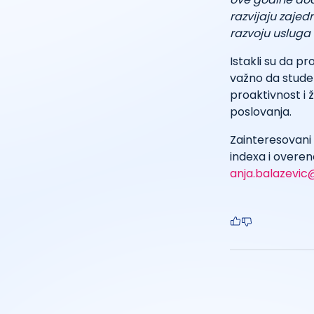
razvijaju zajed
razvoju usluga 
Istakli su da p
važno da studen
proaktivnost i ž
poslovanja.
Zainteresovani 
indexa i overen
anja.balazevic