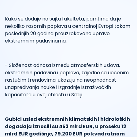
Kako se dodaje na sajtu fakulteta, pamtimo da je
nekoliko razornih poplava u centralnoj Evropi tokom
poslednjih 20 godina prouzrokovano upravo
ekstremnim padavinama:
- Složenost odnosa između atmosferskih uslova,
ekstremnih padavina i poplava, zajedno sa uočenim
rastućim trendovima, ukazuju na neophodnost
unapređivanja nauke i izgradnje istraživačkih
kapaciteta u ovoj oblasti i u Srbiji.
Gubici usled ekstremnih klimatskih i hidroloških
događaja iznosili su 453 mlrd EUR, u proseku 12
mlrd EUR godišnje, 79.200 EUR po kvadratnom