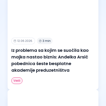
12.06.2026.
3 min
Iz problema sa kojim se suočila kao
majka nastao biznis: Anđelka Arsić
pobednica šeste besplatne
akademije preduzetništva
Vesti