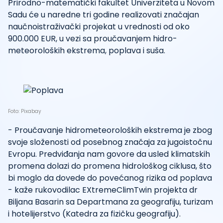
Prirodno-matematički fakultet Univerziteta u Novom
Sadu će u naredne tri godine realizovati značajan
naučnoistraživački projekat u vrednosti od oko
900.000 EUR, u vezi sa proučavanjem hidro-
meteoroloških ekstrema, poplava i suša.
Foto: Pixabay
- Proučavanje hidrometeoroloških ekstrema je zbog
svoje složenosti od posebnog značaja za jugoistočnu
Evropu. Predviđanja nam govore da usled klimatskih
promena dolazi do promena hidrološkog ciklusa, što
bi moglo da dovede do povećanog rizika od poplava
- kaže rukovodilac EXtremeClimTwin projekta dr
Biljana Basarin sa Departmana za geografiju, turizam
i hotelijerstvo (Katedra za fizičku geografiju).