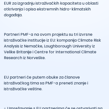
EUR za izgradnju istraživačkih kapaciteta u oblasti
otkrivanja i opisa ekstremnih hidro-klimatskih
događaja.
Partneri PMF-a na ovom projektu su tri izvrsne
istraživačke institucije iz EU: kompanija Climate Risk
Analysis iz Nemačke, Loughborough University iz
Velike Britanije i Centre for International Climate
Research iz Norveške.
EU partneri će putem obuke za članove
istraživačkog tima sa PMF-a preneti znanje i
istraživačke veštine.
- Umrežavanje s EU partnerima će se ostvarivati na