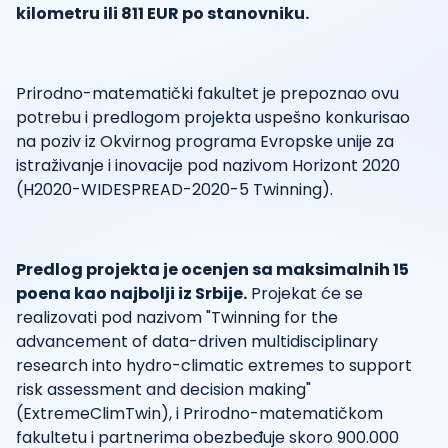
kilometru ili 811 EUR po stanovniku.
Prirodno-matematički fakultet je prepoznao ovu
potrebu i predlogom projekta uspešno konkurisao
na poziv iz Okvirnog programa Evropske unije za
istraživanje i inovacije pod nazivom Horizont 2020
(H2020-WIDESPREAD-2020-5 Twinning).
Predlog projekta je ocenjen sa maksimalnih 15
poena kao najbolji iz Srbije.
Projekat će se
realizovati pod nazivom "Twinning for the
advancement of data-driven multidisciplinary
research into hydro-climatic extremes to support
risk assessment and decision making"
(ExtremeClimTwin), i Prirodno-matematičkom
fakultetu i partnerima obezbeđuje skoro 900.000