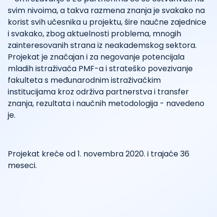
svim nivoima, a takva razmena znanja je svakako na
korist svih učesnika u projektu, šire naučne zajednice
i svakako, zbog aktuelnosti problema, mnogih
zainteresovanih strana iz neakademskog sektora.
Projekat je značajan i za negovanje potencijala
mladih istraživača PMF-a i strateško povezivanje
fakulteta s međunarodnim istraživačkim
institucijama kroz održiva partnerstva i transfer
znanja, rezultata i naučnih metodologija - navedeno
je.
Projekat kreće od 1. novembra 2020. i trajaće 36
meseci.