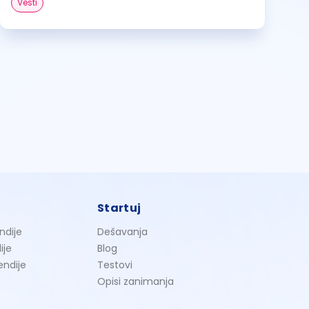
Vesti
Startuj
ndije
Dešavanja
ije
Blog
endije
Testovi
Opisi zanimanja