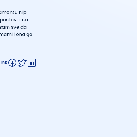
egmentu nije
e postavio na
a sam sve da
 mami i ona ga
link