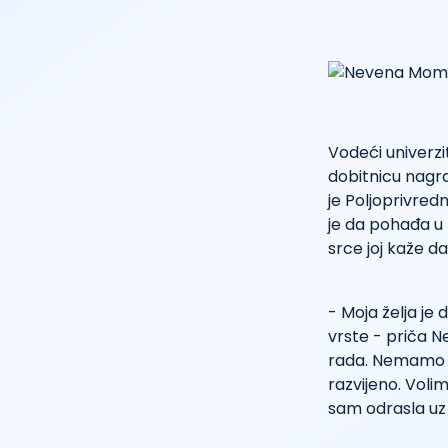
Vodeći univerzi
dobitnicu nagr
je Poljoprivred
je da pohađa u 
srce joj kaže d
- Moja želja je
vrste - priča N
rada. Nemamo ta
razvijeno. Volim
sam odrasla uz 