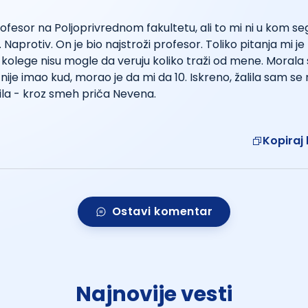
rofesor na Poljoprivrednom fakultetu, ali to mi ni u kom s
. Naprotiv. On je bio najstroži profesor. Toliko pitanja mi j
e kolege nisu mogle da veruju koliko traži od mene. Moral
 nije imao kud, morao je da mi da 10. Iskreno, žalila sam se
ila - kroz smeh priča Nevena.
Kopiraj 
Ostavi komentar
Najnovije vesti