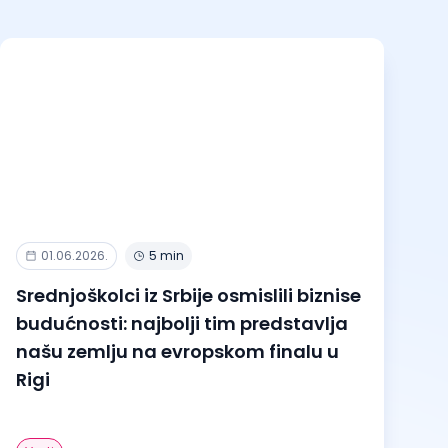
01.06.2026.
5 min
Srednjoškolci iz Srbije osmislili biznise
budućnosti: najbolji tim predstavlja
našu zemlju na evropskom finalu u
Rigi