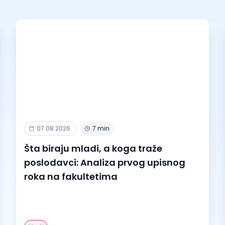
07.08.2026.
7 min
Šta biraju mladi, a koga traže
poslodavci: Analiza prvog upisnog
roka na fakultetima