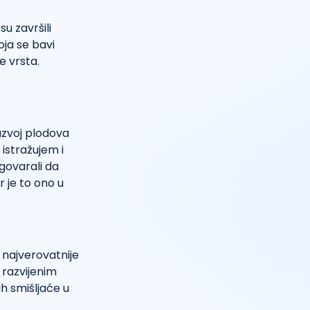
su završili
oja se bavi
e vrsta.
azvoj plodova
istražujem i
agovarali da
r je to ono u
 najverovatnije
 razvijenim
h smišljaće u