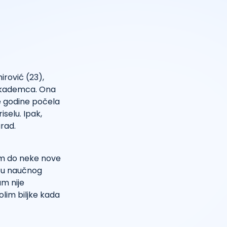
irović (23),
 akademca. Ona
ve godine počela
selu. Ipak,
grad.
đem do neke nove
stu naučnog
m nije
volim biljke kada