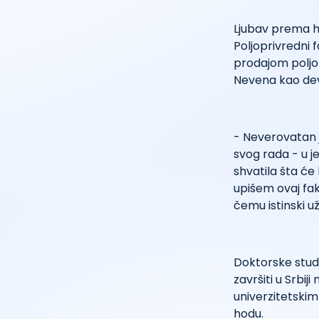
Ljubav prema hort
Poljoprivredni f
prodajom poljopr
Nevena kao dev
- Neverovatan 
svog rada - u 
shvatila šta će 
upišem ovaj faku
čemu istinski u
Doktorske studi
završiti u Srbi
univerzitetskim
hodu.