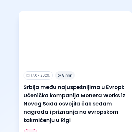
17.07.2026.
8 min
Srbija među najuspešnijima u Evropi:
Učenička kompanija Moneta Works iz
Novog Sada osvojila čak sedam
nagrada i priznanja na evropskom
takmičenju u Rigi