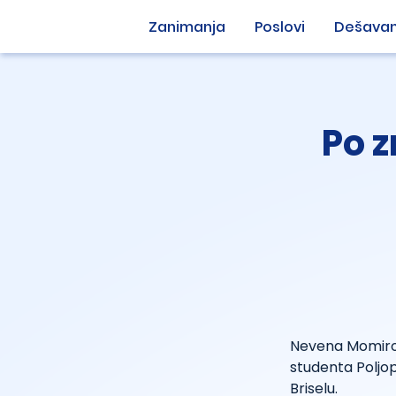
Zanimanja
Poslovi
Dešavan
Po z
Nevena Momirov
studenta Poljo
Briselu.