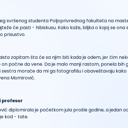
eg svršenog studenta Poljoprivrednog fakulteta na master
jteže će pasti - hibiskusu. Kako kaže, biljka o kojoj se on
o prisustvo.
ista zapitam šta će sa njim biti kada je odem, jer čim nek
 on počne da vene. Da je malo manji rastom, ponela bih 
i i sestra moraće da mi ga fotografišu i obaveštavaju kako 
vena Momirović.
i profesor
ć diplomirala je početkom jula prošle godine, a jedan od
je kod - tate.