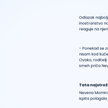
Odlazak najbolj
inostranstvo na
reaguje na njen
- Ponekad se za
nisam kod kuće
Ovako, roditelj
smeh priča Ne
Tata najstrož
Nevena Momirovi
ispita polagala 