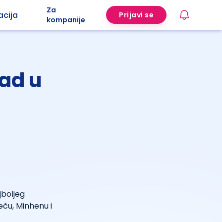
Za
acija
Prijavi se
kompanije
zad u
jboljeg
eču, Minhenu i