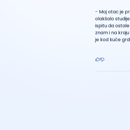
- Moj otac je p
olakšalo studije
ispitu da ostal
znam i na kraju
je kod kuće grd