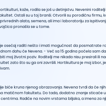
ikulturi, kaže, rodila se još u detinjstvu. Nevenini roditelji 
akultet. Ostali su u toj branši. Otvorili su porodičnu firmu, k
ivrednih alata, semena, ali ima i laboratoriju za ispitivanj
ojčica pronašla se u tome.
je osećaj raditi nešto i imati mogućnost da posmatrate r
jednom dahu će Nevena. - Već sa 15 godina počela sam da 
biti moj životni poziv. Roditelji me nikada nisu presirali ili n
ltet zato što su ga oni završili. Hortikultura je moj izbor, je
živam.
je biće kruna njenog obrazovanja. Nevena tvrdi da će njih
ji na matičnom fakultetu. Do tada, dodatno znanje sticaće u
 centrima. Radiće na novim vrstama biljaka, a imena za nji