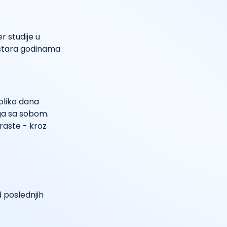
 studije u
a stara godinama
oliko dana
ga sa sobom.
raste - kroz
 poslednjih