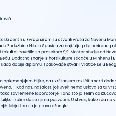
teski centri u Evropi širom su otvorili vrata za Nevenu Mom
ade Zadužbine Nikole Spasića za najboljeg diplomiranog
ni fakultet završila sa prosekom 9,9. Master studije od No
Beču. Dodatno znanje iz hortikulture sticaće u Minhenu i Bri
a kada dobije diplomu, spakovaće stvari i vratiće se u Beo
 da oplemenjujem biljke, da ukrštanjem različitih sorti do
evena. - Kod nas, nažalost, još uvek nema uslova za tu vr
ko savremene laboratorije. I ono što ja želim da izučava
 biljke i želim da se njima posvetim. U stvari, kako i da ne 
njih. Moja terasa je prava džungla.