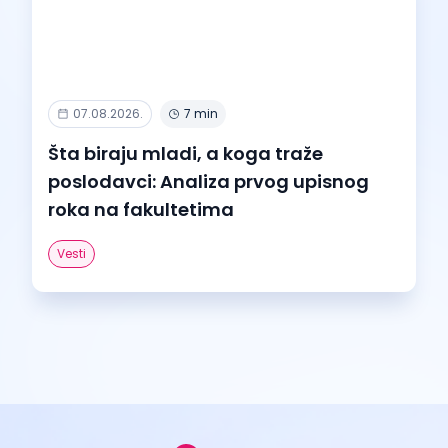
07.08.2026.
7 min
Šta biraju mladi, a koga traže
poslodavci: Analiza prvog upisnog
roka na fakultetima
Vesti