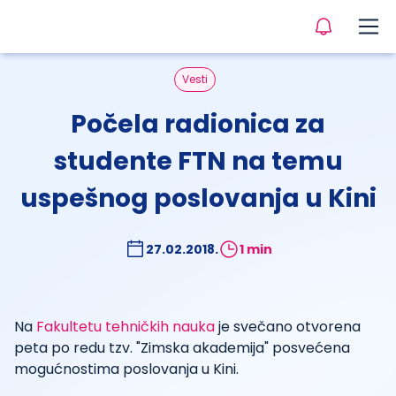
Vesti
Počela radionica za
studente FTN na temu
uspešnog poslovanja u Kini
27.02.2018.
1 min
Na
Fakultetu tehničkih nauka
je svečano otvorena
peta po redu tzv. "Zimska akademija" posvećena
mogućnostima poslovanja u Kini.