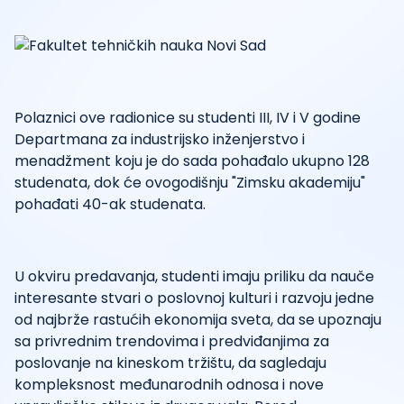
Polaznici ove radionice su studenti III, IV i V godine
Departmana za industrijsko inženjerstvo i
menadžment koju je do sada pohađalo ukupno 128
studenata, dok će ovogodišnju "Zimsku akademiju"
pohađati 40-ak studenata.
U okviru predavanja, studenti imaju priliku da nauče
interesante stvari o poslovnoj kulturi i razvoju jedne
od najbrže rastućih ekonomija sveta, da se upoznaju
sa privrednim trendovima i predviđanjima za
poslovanje na kineskom tržištu, da sagledaju
kompleksnost međunarodnih odnosa i nove