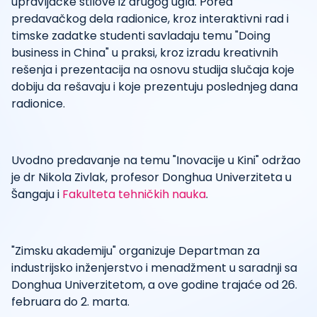
upravljačke stilove iz drugog ugla. Pored
predavačkog dela radionice, kroz interaktivni rad i
timske zadatke studenti savladaju temu "Doing
business in China" u praksi, kroz izradu kreativnih
rešenja i prezentacija na osnovu studija slučaja koje
dobiju da rešavaju i koje prezentuju poslednjeg dana
radionice.
Uvodno predavanje na temu "Inovacije u Kini" održao
je dr Nikola Zivlak, profesor Donghua Univerziteta u
Šangaju i
Fakulteta tehničkih nauka
.
"Zimsku akademiju" organizuje Departman za
industrijsko inženjerstvo i menadžment u saradnji sa
Donghua Univerzitetom, a ove godine trajaće od 26.
februara do 2. marta.