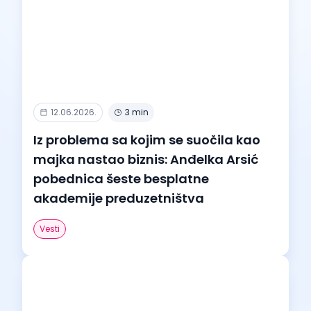
12.06.2026.
3 min
Iz problema sa kojim se suočila kao
majka nastao biznis: Anđelka Arsić
pobednica šeste besplatne
akademije preduzetništva
Vesti