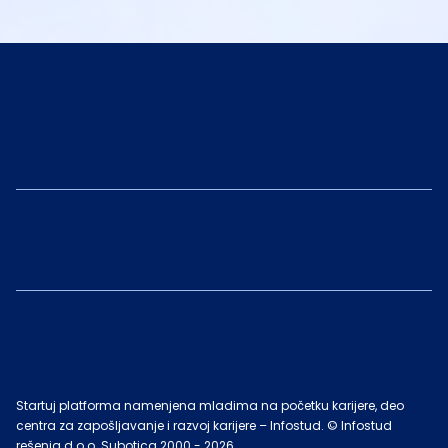
Startuj platforma namenjena mladima na početku karijere, deo
centra za zapošljavanje i razvoj karijere – Infostud. © Infostud
rešenja d.o.o. Subotica 2000 -
2026
.